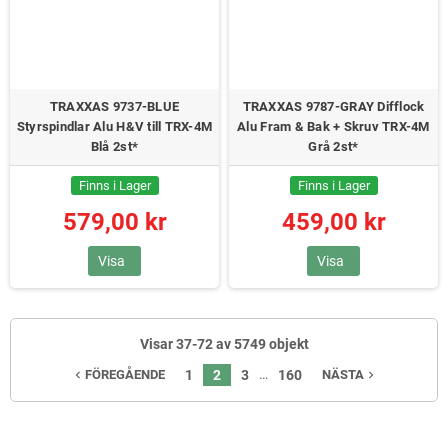
TRAXXAS 9737-BLUE
TRAXXAS 9787-GRAY Difflock
Styrspindlar Alu H&V till TRX-4M
Alu Fram & Bak + Skruv TRX-4M
Blå 2st*
Grå 2st*
Finns i Lager
Finns i Lager
579,00 kr
459,00 kr
Visa
Visa
Visar 37-72 av 5749 objekt
…
FÖREGÅENDE
1
2
3
160
NÄSTA
navigate_before
navigate_next