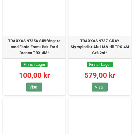
TRAXXAS 9735A Stötfångare
TRAXXAS 9737-GRAY
med Fäste Fram+Bak Ford
Styrspindlar Alu H&V till TRX-4M
Bronco TRX-4M*
Grå 2st*
Finns i Lager
Finns i Lager
100,00 kr
579,00 kr
Visa
Visa