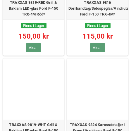
TRAXXAS 9819-RED Grill &
TRAXXAS 9816
Bakläm LED-glas Ford F-150
Dörrhandtag/Sidospeglar/Vindrutet
TRX-4M Röd*
Ford F-150 TRX-4M*
Finns i Lager
Finns i Lager
150,00 kr
115,00 kr
Visa
Visa
TRAXXAS 9819-WHT Grill &
TRAXXAS 9824 Karossdetaljer i
Bakläm LED-glas Ford F-150
Krom för sidorna Ford F-150