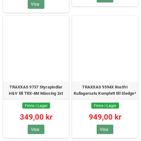
Visa
TRAXXAS 9737 Styrspindlar
TRAXXAS 9594X Rostfri
H&V till TRX-4M Mässing 2st
Kullagersats Komplett till Sledge*
Finns i Lager
Finns i Lager
349,00 kr
949,00 kr
Visa
Visa