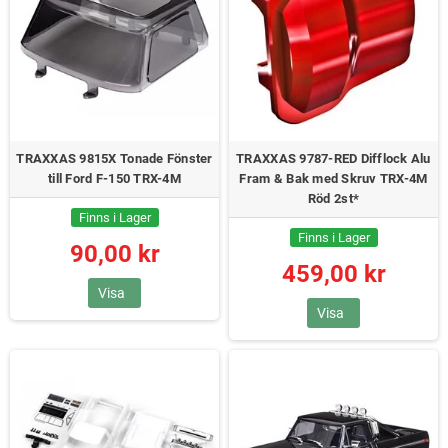
TRAXXAS 9815X Tonade Fönster
TRAXXAS 9787-RED Difflock Alu
till Ford F-150 TRX-4M
Fram & Bak med Skruv TRX-4M
Röd 2st*
Finns i Lager
Finns i Lager
90,00 kr
459,00 kr
Visa
Visa