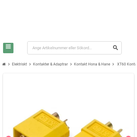
view_headline
search
chevron_right
chevron_right
chevron_right
chevron_right
Elektriskt
Kontakter & Adaptrar
Kontakt Hona & Hane
XT60 Konta