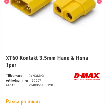
chevron_left
chevron_right
XT60 Kontakt 3.5mm Hane & Hona
1par
Tillverkare
DYNOMAX
Artikelnummer
B9567
ean13
7340056103120
Passa på innan