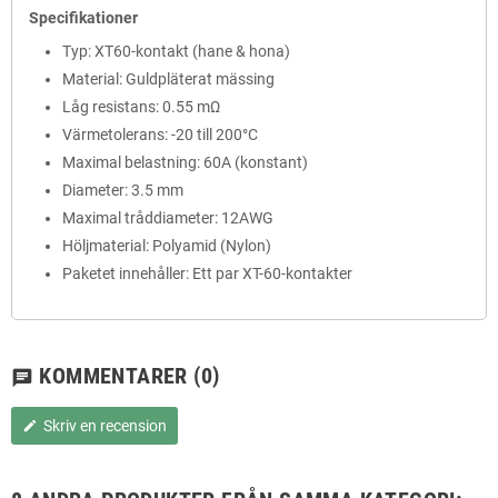
Specifikationer
Typ: XT60-kontakt (hane & hona)
Material: Guldpläterat mässing
Låg resistans: 0.55 mΩ
Värmetolerans: -20 till 200°C
Maximal belastning: 60A (konstant)
Diameter: 3.5 mm
Maximal tråddiameter: 12AWG
Höljmaterial: Polyamid (Nylon)
Paketet innehåller: Ett par XT-60-kontakter
KOMMENTARER
(0)
chat
Skriv en recension
edit