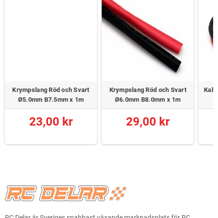
Krympslang Röd och Svart
Krympslang Röd och Svart
Kabe
Ø5.0mm B7.5mm x 1m
Ø6.0mm B8.0mm x 1m
23,00 kr
29,00 kr
RC Delar är Sveriges snabbast växande marknadsplats för RC