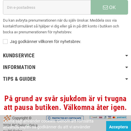
OK
Du kan avbryta prenumerationen när du själv önskar. Meddela oss via
kontaktformuläret så hjälper vi dig eller gå in på ditt konto i butiken och
bocka av prenumerationen för nyhetsbrev.
Jag godkänner villkoren för nyhetsbrev.
KUNDSERVICE
INFORMATION
TIPS & GUIDER
På grund av svår sjukdom är vi tvugna
att pausa butiken. Välkomna åter igen.
Copyright ©
Denna sajt änvänder cookies. Genom att fortsätta
2026 RC Delar
•
Drivs
använda sajten så godkänner du att vi använder
Acceptera