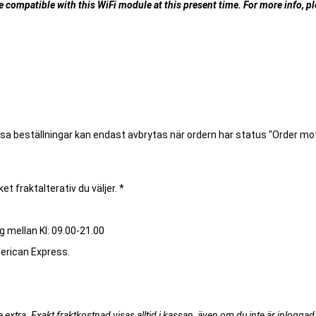
ompatible with this WiFi module at this present time. For more info, ple
ssa beställningar kan endast avbrytas när ordern har status "Order m
et fraktalterativ du väljer. *
g mellan Kl: 09.00-21.00
merican Express.
extra. Exakt fraktkostnad visas alltid i kassan, även om du inte är inloggad