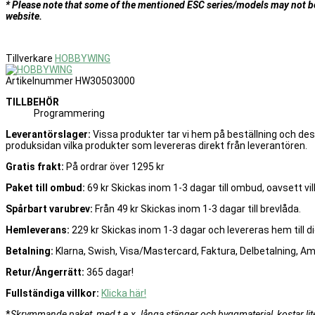
* Please note that some of the mentioned ESC series/models may not be c
website.
Tillverkare
HOBBYWING
Artikelnummer
HW30503000
TILLBEHÖR
Programmering
Leverantörslager:
Vissa produkter tar vi hem på beställning och de
produksidan vilka produkter som levereras direkt från leverantören.
Gratis frakt:
På ordrar över 1295 kr
Paket till ombud:
69 kr Skickas inom 1-3 dagar till ombud, oavsett vilk
Spårbart varubrev:
Från 49 kr Skickas inom 1-3 dagar till brevlåda.
Hemleverans:
229 kr Skickas inom 1-3 dagar och levereras hem till di
Betalning:
Klarna, Swish, Visa/Mastercard, Faktura, Delbetalning, A
Retur/Ångerrätt:
365 dagar!
Fullständiga villkor:
Klicka här!
*
Skrymmande paket, med t.e.x. långa stänger och byggmaterial, kostar lite 