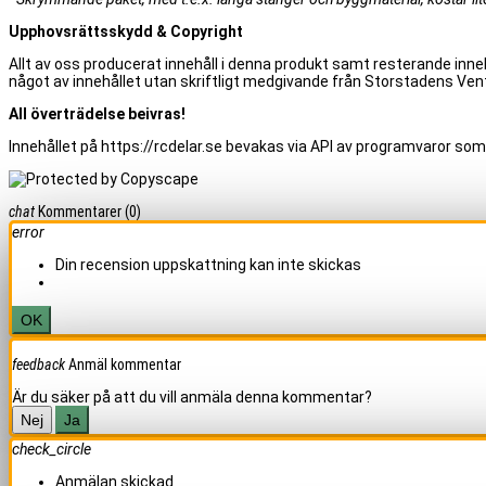
Upphovsrättsskydd & Copyright
Allt av oss producerat innehåll i denna produkt samt resterande inneh
något av innehållet utan skriftligt medgivande från Storstadens Vent
All överträdelse beivras!
Innehållet på https://rcdelar.se bevakas via API av programvaror som
chat
Kommentarer
(0)
error
Din recension uppskattning kan inte skickas
OK
feedback
Anmäl kommentar
Är du säker på att du vill anmäla denna kommentar?
Nej
Ja
check_circle
Anmälan skickad