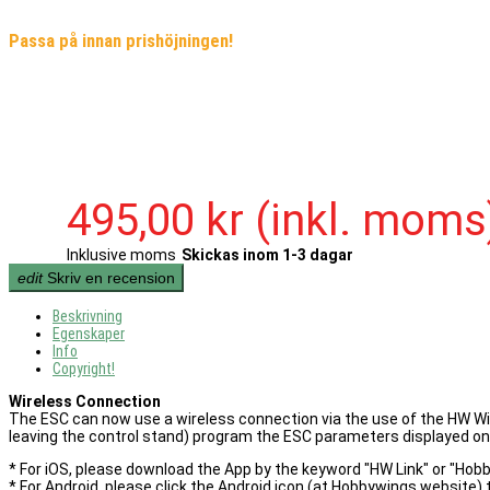
Passa på innan prishöjningen!
495,00 kr
(inkl. moms
Inklusive moms
Skickas inom 1-3 dagar
edit
Skriv en recension
Beskrivning
Egenskaper
Info
Copyright!
Wireless Connection
The ESC can now use a wireless connection via the use of the HW Wi
leaving the control stand) program the ESC parameters displayed on
* For iOS, please download the App by the keyword "HW Link" or "Hobb
* For Android, please click the Android icon (at Hobbywings website)