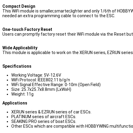
Compact Design
This WiFi module is smaller,smarter,lighter and only 1/6th of HOBBY
needed an extra programming cable to connect to the ESC.
One-touch Factory Reset
Users can promptly factory reset their WiFi module via the Reset bu
Wide Applicability
This module is applicable to work on the XERUN series, EZRUN series
Specifications
Working Voltage: 5V-12.6V
WiFi Protocol: IEEE802.11 b/g/n
WiFi Signal Effective Range: 0-10m (Open Field)
Size: 25.7x25.7x8.8mm (LxWxH)
Weight: 11g
Applications
XERUN series & EZRUN series of car ESCs.
PLATINUM series of aircraft ESCs.
SEAKING PRO series of boat ESCs.
Other ESCs which are compatible with HOBBYWING multifuncti