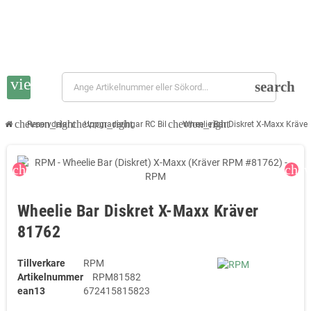
view_headline
search
chevron_right
chevron_right
chevron_right
Reservdelar
Uppgraderingar RC Bil
Wheelie Bar Diskret X-Maxx Kräve
chevron_left
chev
Wheelie Bar Diskret X-Maxx Kräver
81762
Tillverkare
RPM
Artikelnummer
RPM81582
ean13
672415815823