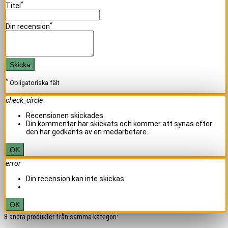
*
Titel
*
Din recension
Skicka
*
Obligatoriska fält
check_circle
Recensionen skickades
Din kommentar har skickats och kommer att synas efter
den har godkänts av en medarbetare.
OK
error
Din recension kan inte skickas
OK
8 andra produkter från samma kategori: