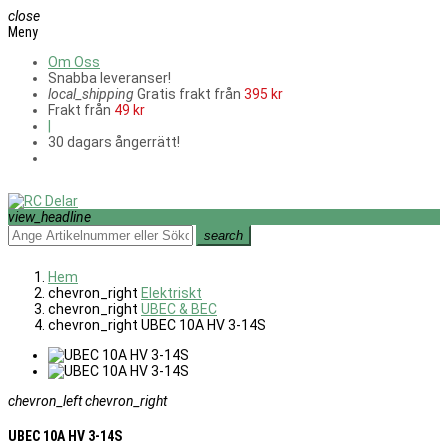
close
Meny
Om Oss
Snabba leveranser!
local_shipping
Gratis frakt från
395 kr
Frakt från
49 kr
|
30 dagars ångerrätt!
view_headline
search
Hem
chevron_right
Elektriskt
chevron_right
UBEC & BEC
chevron_right
UBEC 10A HV 3-14S
chevron_left
chevron_right
UBEC 10A HV 3-14S