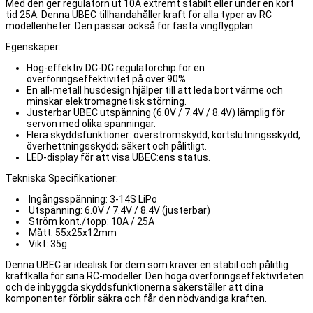
Med den ger regulatorn ut 10A extremt stabilt eller under en kort
tid 25A. Denna UBEC tillhandahåller kraft för alla typer av RC
modellenheter. Den passar också för fasta vingflygplan.
Egenskaper:
Hög-effektiv DC-DC regulatorchip för en
överföringseffektivitet på över 90%.
En all-metall husdesign hjälper till att leda bort värme och
minskar elektromagnetisk störning.
Justerbar UBEC utspänning (6.0V / 7.4V / 8.4V) lämplig för
servon med olika spänningar.
Flera skyddsfunktioner: överströmskydd, kortslutningsskydd,
överhettningsskydd; säkert och pålitligt.
LED-display för att visa UBEC:ens status.
Tekniska Specifikationer:
Ingångsspänning: 3-14S LiPo
Utspänning: 6.0V / 7.4V / 8.4V (justerbar)
Ström kont./topp: 10A / 25A
Mått: 55x25x12mm
Vikt: 35g
Denna UBEC är idealisk för dem som kräver en stabil och pålitlig
kraftkälla för sina RC-modeller. Den höga överföringseffektiviteten
och de inbyggda skyddsfunktionerna säkerställer att dina
komponenter förblir säkra och får den nödvändiga kraften.