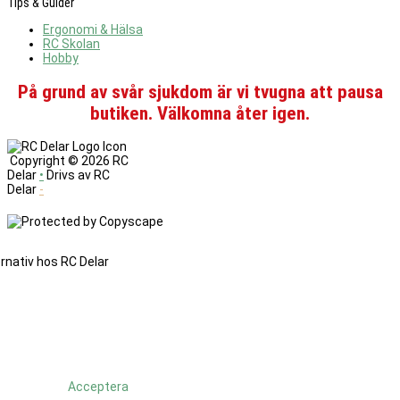
Tips & Guider
Ergonomi & Hälsa
RC Skolan
Hobby
På grund av svår sjukdom är vi tvugna att pausa
butiken. Välkomna åter igen.
Copyright ©
2026 RC
Delar
•
Drivs av RC
Delar
-
Denna
sajt
änvänder
cookies.
Genom
att
fortsätta
använda
Acceptera