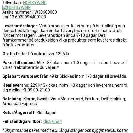
Tillverkare
HOBBYWING
Artikelnummer
HW30608000
ean13
6938994400183
Leverantörslager:
Vissa produkter tar vi hem på beställning och
dessa beställningar kan endast avbrytas när ordern har status
"Order mottagen". Leveranstiden är ca 7-10 dagar. Det
framkommer på produksidan vilka produkter som levereras direkt
från leverantören.
Gratis frakt:
På ordrar över 1295 kr
Paket till ombud:
69 kr Skickas inom 1-3 dagar till ombud, oavsett
vilket fraktalterativ du väljer. *
Spårbart varubrev:
Från 49 kr Skickas inom 1-3 dagar till brevlåda.
Hemleverans:
229 kr Skickas inom 1-3 dagar och levereras hem till
dig mellan Kl: 09.00-21.00
Betalning:
Klarna, Swish, Visa/Mastercard, Faktura, Delbetalning,
American Express.
Retur/Ångerrätt:
365 dagar!
Fullständiga villkor:
Klicka här!
*
Skrymmande paket, med t.e.x. långa stänger och byggmaterial, kostar