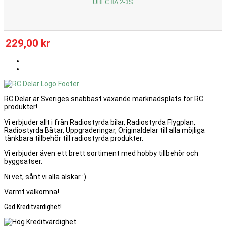
UBEC 8A 2-3S
229,00 kr
RC Delar är Sveriges snabbast växande marknadsplats för RC
produkter!
Vi erbjuder allt i från Radiostyrda bilar, Radiostyrda Flygplan,
Radiostyrda Båtar, Uppgraderingar, Originaldelar till alla möjliga
tänkbara tillbehör till radiostyrda produkter.
Vi erbjuder även ett brett sortiment med hobby tillbehör och
byggsatser.
Ni vet, sånt vi alla älskar :)
Varmt välkomna!
God Kreditvärdighet!