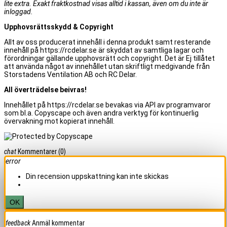
lite extra. Exakt fraktkostnad visas alltid i kassan, även om du inte är
inloggad.
Upphovsrättsskydd & Copyright
Allt av oss producerat innehåll i denna produkt samt resterande
innehåll på https://rcdelar.se är skyddat av samtliga lagar och
förordningar gällande upphovsrätt och copyright. Det är Ej tillåtet
att använda något av innehållet utan skriftligt medgivande från
Storstadens Ventilation AB och RC Delar.
All överträdelse beivras!
Innehållet på https://rcdelar.se bevakas via API av programvaror
som bl.a. Copyscape och även andra verktyg för kontinuerlig
övervakning mot kopierat innehåll.
chat
Kommentarer
(0)
error
Din recension uppskattning kan inte skickas
OK
feedback
Anmäl kommentar