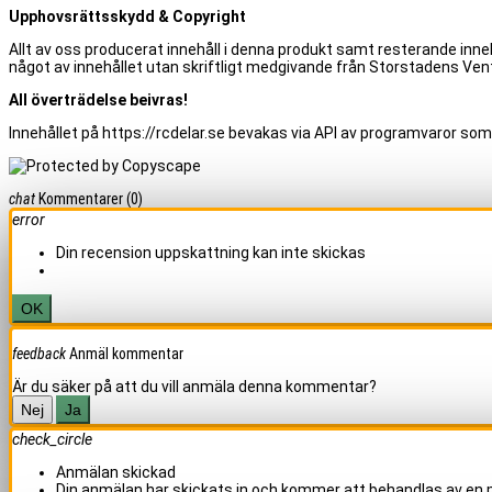
Upphovsrättsskydd & Copyright
Allt av oss producerat innehåll i denna produkt samt resterande inneh
något av innehållet utan skriftligt medgivande från Storstadens Vent
All överträdelse beivras!
Innehållet på https://rcdelar.se bevakas via API av programvaror som
chat
Kommentarer
(0)
error
Din recension uppskattning kan inte skickas
OK
feedback
Anmäl kommentar
Är du säker på att du vill anmäla denna kommentar?
Nej
Ja
check_circle
Anmälan skickad
Din anmälan har skickats in och kommer att behandlas av en