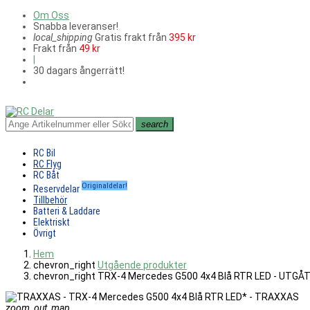
Om Oss
Snabba leveranser!
local_shipping
Gratis frakt från
395 kr
Frakt från
49 kr
|
30 dagars ångerrätt!
search
RC Bil
RC Flyg
RC Båt
Originaldelar!
Reservdelar
Tillbehör
Batteri & Laddare
Elektriskt
Övrigt
Hem
chevron_right
Utgående produkter
chevron_right
TRX-4 Mercedes G500 4x4 Blå RTR LED - UTGÅ
zoom_out_map