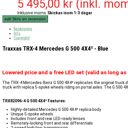
5 495,00 kr
(inkl. mo
Inklusive moms
Skickas inom 1-3 dagar
edit
Skriv en recension
Beskrivning
Info
Copyright!
Traxxas TRX-4 Mercedes G 500 4X4² - Blue
Lowered price and a free LED set (valid as long as 
The TRX-4 Mercedes-Benz G 500 4X4² replicates the original truck dow
truck with replica 5-spoke wheels riding on portal axles. The G 500 4X
TRX82096-4 G 500 4X4² Features:
Highly-detailed Mercedes G 500 4X4² replica body
Unique 5-spoke wheels
Includes front and rear LED-ready lenses
Remotely-locking front and rear differentials
2-speed high/low transmission