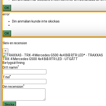
OK
error
Din anmälan kunde inte skickas
OK
Skriv en recension
×
TRX-4 Mercedes G500 4x4 Blå RTR LED - UTGÅTT
Betygsättning
*
Ditt namn
*
Titel
*
Din recension
Skicka