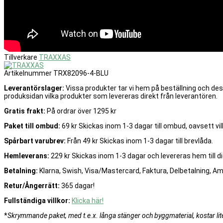
Tillverkare
TRAXXAS
Artikelnummer
TRX82096-4-BLU
Leverantörslager:
Vissa produkter tar vi hem på beställning och de
produksidan vilka produkter som levereras direkt från leverantören.
Gratis frakt:
På ordrar över 1295 kr
Paket till ombud:
69 kr Skickas inom 1-3 dagar till ombud, oavsett vilk
Spårbart varubrev:
Från 49 kr Skickas inom 1-3 dagar till brevlåda.
Hemleverans:
229 kr Skickas inom 1-3 dagar och levereras hem till di
Betalning:
Klarna, Swish, Visa/Mastercard, Faktura, Delbetalning, A
Retur/Ångerrätt:
365 dagar!
Fullständiga villkor:
Klicka här!
*
Skrymmande paket, med t.e.x. långa stänger och byggmaterial, kostar lite 