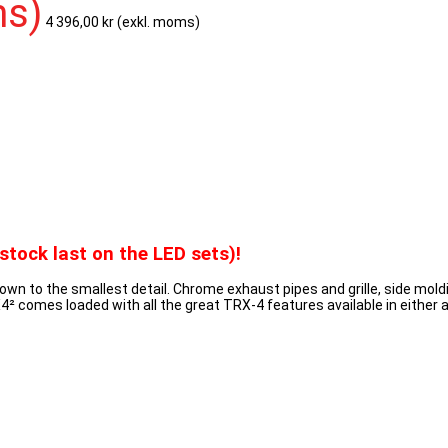
ms)
4 396,00 kr
(exkl. moms)
stock last on the LED sets)!
n to the smallest detail. Chrome exhaust pipes and grille, side moldin
4² comes loaded with all the great TRX-4 features available in either a