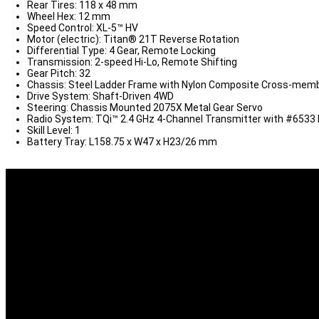
Rear Tires: 118 x 48 mm
Wheel Hex: 12 mm
Speed Control: XL-5™ HV
Motor (electric): Titan® 21T Reverse Rotation
Differential Type: 4 Gear, Remote Locking
Transmission: 2-speed Hi-Lo, Remote Shifting
Gear Pitch: 32
Chassis: Steel Ladder Frame with Nylon Composite Cross-mem
Drive System: Shaft-Driven 4WD
Steering: Chassis Mounted 2075X Metal Gear Servo
Radio System: TQi™ 2.4 GHz 4-Channel Transmitter with #6533 
Skill Level: 1
Battery Tray: L158.75 x W47 x H23/26 mm