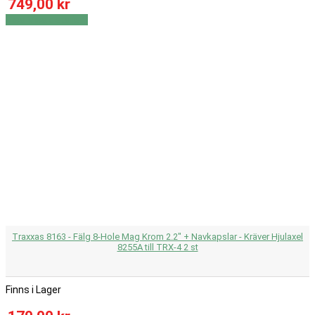
749,00 kr
Visa
Visa detaljer
Traxxas 8163 - Fälg 8-Hole Mag Krom 2.2" + Navkapslar - Kräver Hjulaxel
8255A till TRX-4 2 st
Finns i Lager