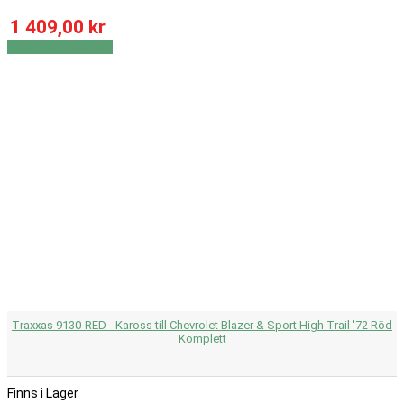
Växellåda
82
1 409,00 kr
Visa produkter
4102
Visa
Visa detaljer
Traxxas 9130-RED - Kaross till Chevrolet Blazer & Sport High Trail '72 Röd
Komplett
Finns i Lager