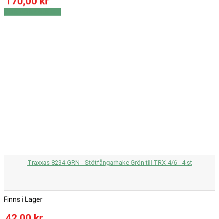
170,00 kr
Visa
Visa detaljer
Traxxas 8234-GRN - Stötfångarhake Grön till TRX-4/6 - 4 st
Finns i Lager
42,00 kr