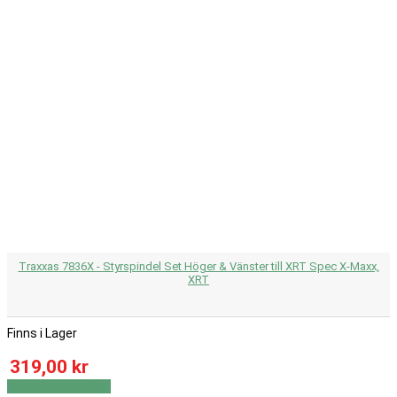
Traxxas 7836X - Styrspindel Set Höger & Vänster till XRT Spec X-Maxx,
XRT
Finns i Lager
319,00 kr
Visa
Visa detaljer