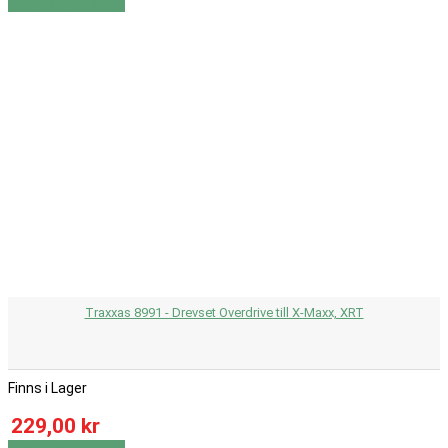
Visa
Visa detaljer
Traxxas 8991 - Drevset Overdrive till X-Maxx, XRT
Finns i Lager
229,00 kr
Visa
Visa detaljer