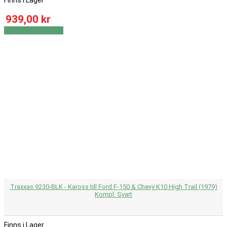
TRX-4® Sport
365
939,00 kr
TRX-4® Sport High Trail Edition™
7
TRX-4® Sport Unassembled Kit
362
Visa
Visa detaljer
TRX-4® Unassembled Kit
360
TRX-4M™ 1/18 1979 Chevrolet® K10 High Trail Edition™
6
TRX-4M™ 1/18 Ford® Bronco®
137
TRX-4M™ 1/18 Land Rover® Defender®
138
TRX-6® Mercedes-Benz® G 63® AMG 6X6
247
TRX-6® Ultimate RC Hauler
27
TRX® 2.5R
6
TRX® 3.3
6
TRX® Pro .15
4
Universal
13
Unlimited Desert Racer®
215
X-Maxx®
272
XO-1®
188
XRT™
101
VÄLJ RESERVDEL
Traxxas 9230-BLK - Kaross till Ford F-150 & Chevy K10 High Trail (1979)
Kompl. Svart
inga sökträffar...
Finns i Lager
Bärarmar
278