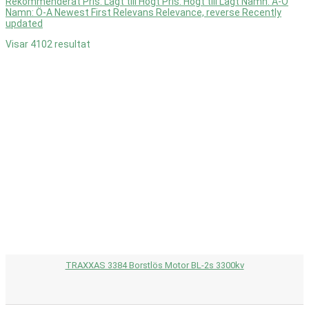
Rekommenderat
Pris: Lågt till Högt
Pris: Högt till Lågt
Namn: A-Ö
Namn: Ö-A
Newest First
Relevans
Relevance, reverse
Recently
VÄLJ BILMODELL
updated
Visar 4102 resultat
inga sökträffar...
1/16 E-Revo®
134
1/16 E-Revo® VXL
128
1/16 Fiesta XL-2.5
10
1/16 Grave Digger®
3
1/16 Ken Block Fiesta VXL
10
1/16 Ken Block Fiesta XL-2.5
10
1/16 Kyle Busch Race Truck
10
1/16 Mustang Boss 302 VXL
10
1/16 Mustang Boss 302 XL-2.5
10
1/16 Rally VXL
11
1/16 Slash 4WD
125
1/16 Summit™
130
1/18 LaTrax® Desert Prerunner
3
1/18 LaTrax® Rally
3
1/18 LaTrax® Teton®
3
TRAXXAS 3384 Borstlös Motor BL-2s 3300kv
4-Tec® 2.0 AWD Chassis
178
4-Tec® 2.0 VXL AWD Chassis
179
Bandit®
264