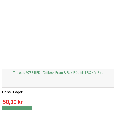
Traxxas 9738-RED - Difflock Fram & Bak Röd till TRX-4M 2 st
Finns i Lager
50,00 kr
Visa
Visa detaljer