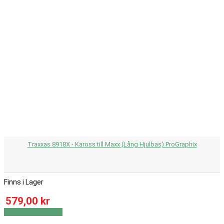
Traxxas 8918X - Kaross till Maxx (Lång Hjulbas) ProGraphix
Finns i Lager
579,00 kr
Visa
Visa detaljer