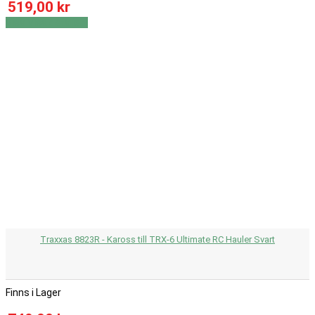
519,00 kr
Visa
Visa detaljer
Traxxas 8823R - Kaross till TRX-6 Ultimate RC Hauler Svart
Finns i Lager