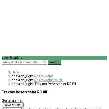
view_headline
search
Hem
chevron_right
Reservdelar
chevron_right
Reservdelar RC Bil
chevron_right
Traxxas Reservdelar RC Bil
Traxxas Reservdelar RC Bil
Sortera efter:
Filter:
Newest First
Rensa