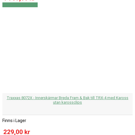
Visa
Visa detaljer
Traxxas 8072X - Innerskärmar Breda Fram & Bak till TRX-4 med Kaross
utan karossclips
Finns i Lager
229,00 kr