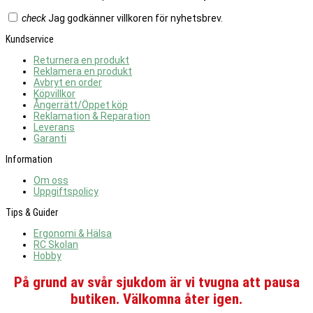
check
Jag godkänner villkoren för nyhetsbrev.
Kundservice
Returnera en produkt
Reklamera en produkt
Avbryt en order
Köpvillkor
Ångerrätt/Öppet köp
Reklamation & Reparation
Leverans
Garanti
Information
Om oss
Uppgiftspolicy
Tips & Guider
Ergonomi & Hälsa
RC Skolan
Hobby
På grund av svår sjukdom är vi tvugna att pausa
butiken. Välkomna åter igen.