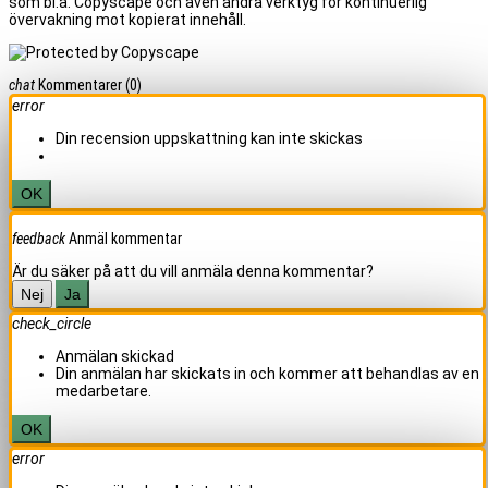
som bl.a. Copyscape och även andra verktyg för kontinuerlig
övervakning mot kopierat innehåll.
chat
Kommentarer
(0)
error
Din recension uppskattning kan inte skickas
OK
feedback
Anmäl kommentar
Är du säker på att du vill anmäla denna kommentar?
Nej
Ja
check_circle
Anmälan skickad
Din anmälan har skickats in och kommer att behandlas av en
medarbetare.
OK
error