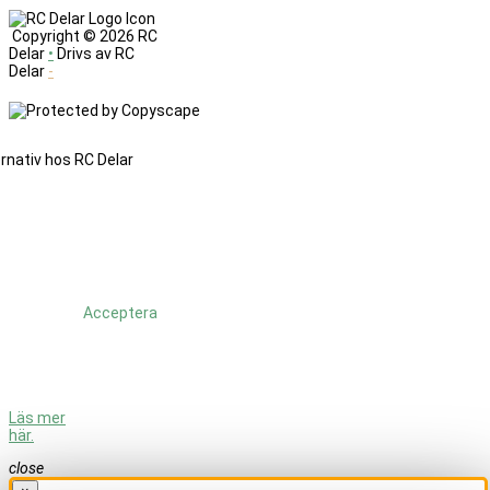
Copyright ©
2026 RC
Delar
•
Drivs av RC
Delar
-
Denna
sajt
änvänder
cookies.
Genom
att
fortsätta
använda
Acceptera
sajten så
godkänner
du att vi
använder
cookies.
Läs mer
här.
close