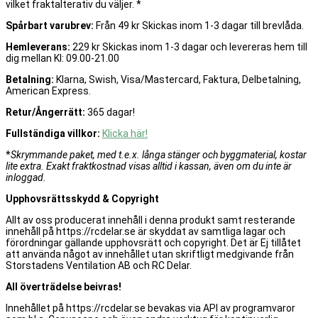
vilket fraktalterativ du väljer. *
Spårbart varubrev:
Från 49 kr Skickas inom 1-3 dagar till brevlåda.
Hemleverans:
229 kr Skickas inom 1-3 dagar och levereras hem till
dig mellan Kl: 09.00-21.00
Betalning:
Klarna, Swish, Visa/Mastercard, Faktura, Delbetalning,
American Express.
Retur/Ångerrätt:
365 dagar!
Fullständiga villkor:
Klicka här!
*
Skrymmande paket, med t.e.x. långa stänger och byggmaterial, kostar
lite extra. Exakt fraktkostnad visas alltid i kassan, även om du inte är
inloggad.
Upphovsrättsskydd & Copyright
Allt av oss producerat innehåll i denna produkt samt resterande
innehåll på https://rcdelar.se är skyddat av samtliga lagar och
förordningar gällande upphovsrätt och copyright. Det är Ej tillåtet
att använda något av innehållet utan skriftligt medgivande från
Storstadens Ventilation AB och RC Delar.
All överträdelse beivras!
Innehållet på https://rcdelar.se bevakas via API av programvaror