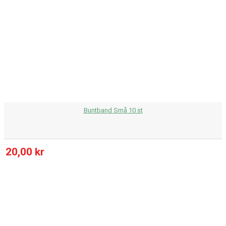
Buntband Små 10 st
20,00 kr