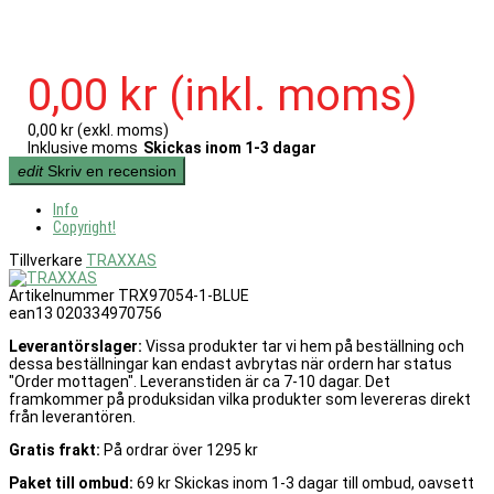
0,00 kr
(inkl. moms)
0,00 kr
(exkl. moms)
Inklusive moms
Skickas inom 1-3 dagar
edit
Skriv en recension
Info
Copyright!
Tillverkare
TRAXXAS
Artikelnummer
TRX97054-1-BLUE
ean13
020334970756
Leverantörslager:
Vissa produkter tar vi hem på beställning och
dessa beställningar kan endast avbrytas när ordern har status
"Order mottagen". Leveranstiden är ca 7-10 dagar. Det
framkommer på produksidan vilka produkter som levereras direkt
från leverantören.
Gratis frakt:
På ordrar över 1295 kr
Paket till ombud:
69 kr Skickas inom 1-3 dagar till ombud, oavsett