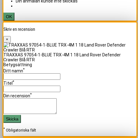
Din anmälan kunde inte skickas
OK
Skriv en recension
×
TRAXXAS 97054-1-BLUE TRX-4M 1 18 Land Rover Defender
Crawler Blå RTR
Betygsättning
*
Ditt namn
*
Titel
*
Din recension
Skicka
*
Obligatoriska fält