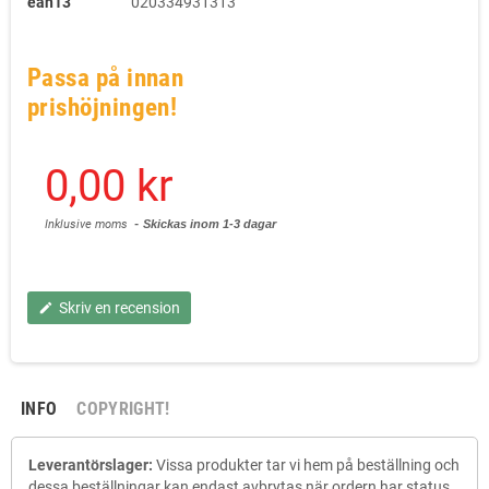
ean13
020334931313
Passa på innan
prishöjningen!
0,00 kr
Inklusive moms
Skickas inom 1-3 dagar
Skriv en recension
edit
INFO
COPYRIGHT!
Leverantörslager:
Vissa produkter tar vi hem på beställning och
dessa beställningar kan endast avbrytas när ordern har status