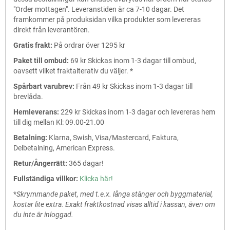
"Order mottagen". Leveranstiden är ca 7-10 dagar. Det
framkommer på produksidan vilka produkter som levereras
direkt från leverantören.
Gratis frakt:
På ordrar över 1295 kr
Paket till ombud:
69 kr Skickas inom 1-3 dagar till ombud,
oavsett vilket fraktalterativ du väljer. *
Spårbart varubrev:
Från 49 kr Skickas inom 1-3 dagar till
brevlåda.
Hemleverans:
229 kr Skickas inom 1-3 dagar och levereras hem
till dig mellan Kl: 09.00-21.00
Betalning:
Klarna, Swish, Visa/Mastercard, Faktura,
Delbetalning, American Express.
Retur/Ångerrätt:
365 dagar!
Fullständiga villkor:
Klicka här!
*
Skrymmande paket, med t.e.x. långa stänger och byggmaterial,
kostar lite extra. Exakt fraktkostnad visas alltid i kassan, även om
du inte är inloggad.