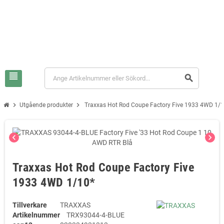
view_headline
search
chevron_right
chevron_right
Utgående produkter
Traxxas Hot Rod Coupe Factory Five 1933 4WD 1/
chevron_left
chevron_right
Traxxas Hot Rod Coupe Factory Five
1933 4WD 1/10*
Tillverkare
TRAXXAS
Artikelnummer
TRX93044-4-BLUE