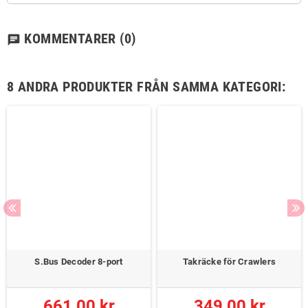
KOMMENTARER
(0)
chat
8 ANDRA PRODUKTER FRÅN SAMMA KATEGORI:
S.Bus Decoder 8-port
Takräcke för Crawlers
661,00 kr
349,00 kr