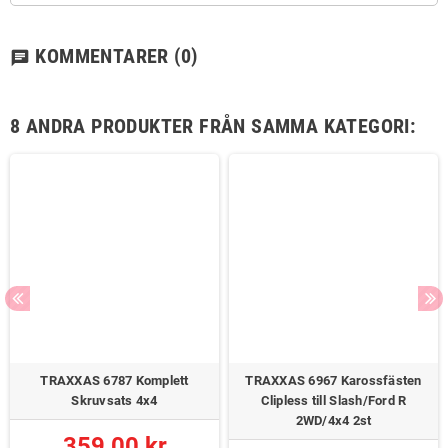
KOMMENTARER
(0)
chat
8 ANDRA PRODUKTER FRÅN SAMMA KATEGORI:
TRAXXAS 6787 Komplett
TRAXXAS 6967 Karossfästen
Skruvsats 4x4
Clipless till Slash/Ford R
2WD/4x4 2st
359,00 kr