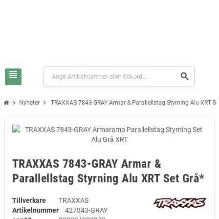
view_headline
search
chevron_right
chevron_right
Nyheter
TRAXXAS 7843-GRAY Armar & Parallellstag Styrning Alu XRT Se
TRAXXAS 7843-GRAY Armar &
Parallellstag Styrning Alu XRT Set Grå*
Tillverkare
TRAXXAS
Artikelnummer
427843-GRAY