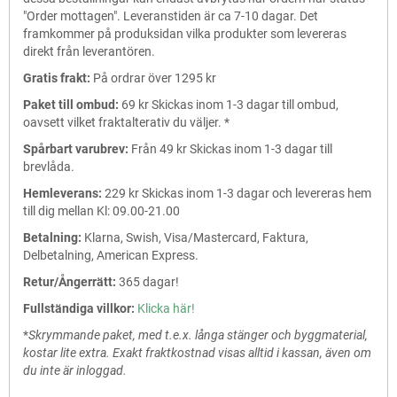
"Order mottagen". Leveranstiden är ca 7-10 dagar. Det
framkommer på produksidan vilka produkter som levereras
direkt från leverantören.
Gratis frakt:
På ordrar över 1295 kr
Paket till ombud:
69 kr Skickas inom 1-3 dagar till ombud,
oavsett vilket fraktalterativ du väljer. *
Spårbart varubrev:
Från 49 kr Skickas inom 1-3 dagar till
brevlåda.
Hemleverans:
229 kr Skickas inom 1-3 dagar och levereras hem
till dig mellan Kl: 09.00-21.00
Betalning:
Klarna, Swish, Visa/Mastercard, Faktura,
Delbetalning, American Express.
Retur/Ångerrätt:
365 dagar!
Fullständiga villkor:
Klicka här!
*
Skrymmande paket, med t.e.x. långa stänger och byggmaterial,
kostar lite extra. Exakt fraktkostnad visas alltid i kassan, även om
du inte är inloggad.