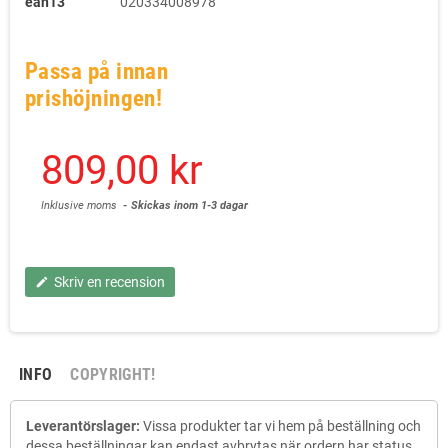
ean13
020334008978
Passa på innan
prishöjningen!
809,00 kr
Inklusive moms
Skickas inom 1-3 dagar
Skriv en recension
edit
INFO
COPYRIGHT!
Leverantörslager:
Vissa produkter tar vi hem på beställning och
dessa beställningar kan endast avbrytas när ordern har status