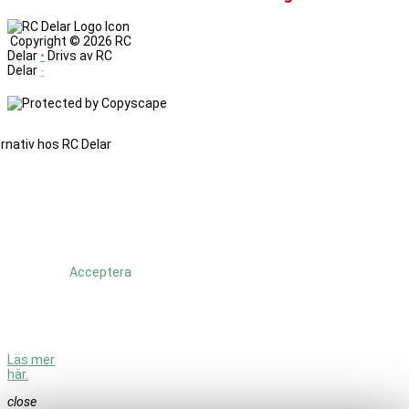
Copyright ©
2026 RC
Delar
•
Drivs av RC
Delar
-
Denna
sajt
änvänder
cookies.
Genom
att
fortsätta
använda
Acceptera
sajten så
godkänner
du att vi
använder
cookies.
Läs mer
här.
close