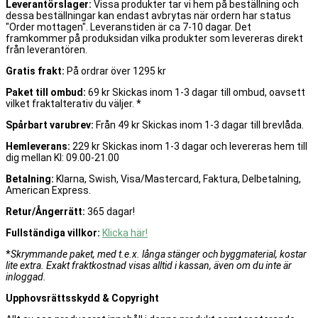
Leverantörslager:
Vissa produkter tar vi hem på beställning och
dessa beställningar kan endast avbrytas när ordern har status
"Order mottagen". Leveranstiden är ca 7-10 dagar. Det
framkommer på produksidan vilka produkter som levereras direkt
från leverantören.
Gratis frakt:
På ordrar över 1295 kr
Paket till ombud:
69 kr Skickas inom 1-3 dagar till ombud, oavsett
vilket fraktalterativ du väljer. *
Spårbart varubrev:
Från 49 kr Skickas inom 1-3 dagar till brevlåda.
Hemleverans:
229 kr Skickas inom 1-3 dagar och levereras hem till
dig mellan Kl: 09.00-21.00
Betalning:
Klarna, Swish, Visa/Mastercard, Faktura, Delbetalning,
American Express.
Retur/Ångerrätt:
365 dagar!
Fullständiga villkor:
Klicka här!
*
Skrymmande paket, med t.e.x. långa stänger och byggmaterial, kostar
lite extra. Exakt fraktkostnad visas alltid i kassan, även om du inte är
inloggad.
Upphovsrättsskydd & Copyright