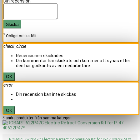
Din recension
Skicka
*
Obligatoriska fält
check_circle
Recensionen skickades
Din kommentar har skickats och kommer att synas efter
den har godkänts av en medarbetare.
OK
error
Din recension kan inte skickas
OK
8 andra produkter från samma kategori:
ROBART 622P47C Electric Retract Conversion Kit för P-47 40622P47*