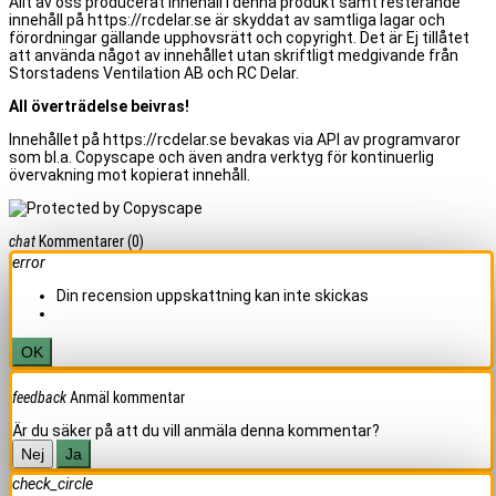
Allt av oss producerat innehåll i denna produkt samt resterande
innehåll på https://rcdelar.se är skyddat av samtliga lagar och
förordningar gällande upphovsrätt och copyright. Det är Ej tillåtet
att använda något av innehållet utan skriftligt medgivande från
Storstadens Ventilation AB och RC Delar.
All överträdelse beivras!
Innehållet på https://rcdelar.se bevakas via API av programvaror
som bl.a. Copyscape och även andra verktyg för kontinuerlig
övervakning mot kopierat innehåll.
chat
Kommentarer
(0)
error
Din recension uppskattning kan inte skickas
OK
feedback
Anmäl kommentar
Är du säker på att du vill anmäla denna kommentar?
Nej
Ja
check_circle