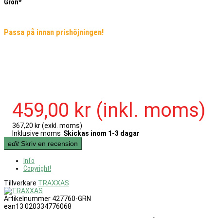
Grön*
Passa på innan prishöjningen!
459,00 kr
(inkl. moms)
367,20 kr
(exkl. moms)
Inklusive moms
Skickas inom 1-3 dagar
edit
Skriv en recension
Info
Copyright!
Tillverkare
TRAXXAS
Artikelnummer
427760-GRN
ean13
020334776068