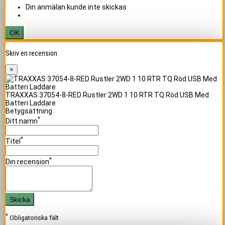
Din anmälan kunde inte skickas
OK
Skriv en recension
×
TRAXXAS 37054-8-RED Rustler 2WD 1 10 RTR TQ Röd USB Med
Batteri Laddare
Betygsättning
*
Ditt namn
*
Titel
*
Din recension
Skicka
*
Obligatoriska fält