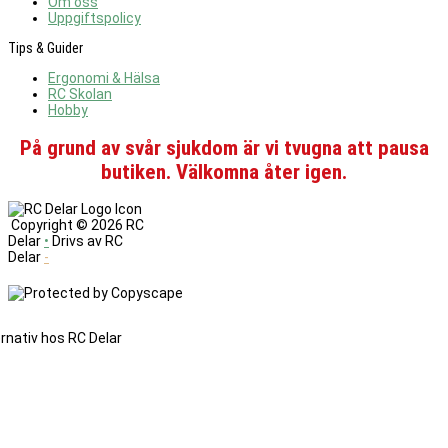
Om oss
Uppgiftspolicy
Tips & Guider
Ergonomi & Hälsa
RC Skolan
Hobby
På grund av svår sjukdom är vi tvugna att pausa
butiken. Välkomna åter igen.
Copyright ©
2026 RC
Delar
•
Drivs av RC
Delar
-
Denna
sajt
änvänder
cookies.
Genom
att