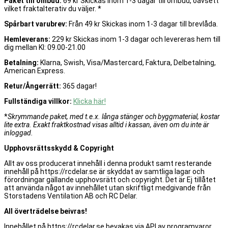
Paket till ombud:
69 kr Skickas inom 1-3 dagar till ombud, oavsett
vilket fraktalterativ du väljer. *
Spårbart varubrev:
Från 49 kr Skickas inom 1-3 dagar till brevlåda.
Hemleverans:
229 kr Skickas inom 1-3 dagar och levereras hem till
dig mellan Kl: 09.00-21.00
Betalning:
Klarna, Swish, Visa/Mastercard, Faktura, Delbetalning,
American Express.
Retur/Ångerrätt:
365 dagar!
Fullständiga villkor:
Klicka här!
*
Skrymmande paket, med t.e.x. långa stänger och byggmaterial, kostar
lite extra. Exakt fraktkostnad visas alltid i kassan, även om du inte är
inloggad.
Upphovsrättsskydd & Copyright
Allt av oss producerat innehåll i denna produkt samt resterande
innehåll på https://rcdelar.se är skyddat av samtliga lagar och
förordningar gällande upphovsrätt och copyright. Det är Ej tillåtet
att använda något av innehållet utan skriftligt medgivande från
Storstadens Ventilation AB och RC Delar.
All överträdelse beivras!
Innehållet på https://rcdelar.se bevakas via API av programvaror