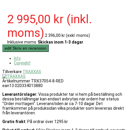
2 995,00 kr
(inkl.
moms)
2 396,00 kr
(exkl. moms)
Inklusive moms
Skickas inom 1-3 dagar
edit
Skriv en recension
Info
Copyright!
Tillverkare
TRAXXAS
Artikelnummer
TRX37054-8-RED
ean13
020334013880
Leverantörslager:
Vissa produkter tar vi hem på beställning och
dessa beställningar kan endast avbrytas när ordern har status
"Order mottagen". Leveranstiden är ca 7-10 dagar. Det
framkommer på produksidan vilka produkter som levereras direkt
från leverantören.
Gratis frakt:
På ordrar över 1295 kr