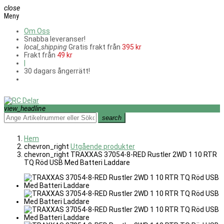
close
Meny
Om Oss
Snabba leveranser!
local_shipping
Gratis frakt från
395 kr
Frakt från
49 kr
|
30 dagars ångerrätt!
view_headline
search
Hem
chevron_right
Utgående produkter
chevron_right
TRAXXAS 37054-8-RED Rustler 2WD 1 10 RTR
TQ Röd USB Med Batteri Laddare