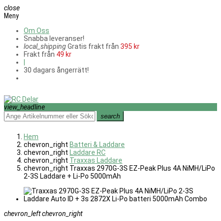
close
Meny
Om Oss
Snabba leveranser!
local_shipping
Gratis frakt från
395 kr
Frakt från
49 kr
|
30 dagars ångerrätt!
view_headline
search
Hem
chevron_right
Batteri & Laddare
chevron_right
Laddare RC
chevron_right
Traxxas Laddare
chevron_right
Traxxas 2970G-3S EZ-Peak Plus 4A NiMH/LiPo
2-3S Laddare + Li-Po 5000mAh
chevron_left
chevron_right