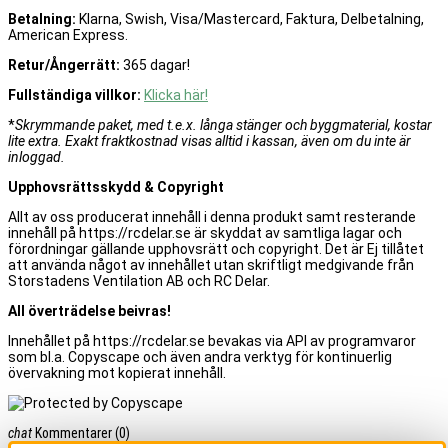
Betalning:
Klarna, Swish, Visa/Mastercard, Faktura, Delbetalning,
American Express.
Retur/Ångerrätt:
365 dagar!
Fullständiga villkor:
Klicka här!
*
Skrymmande paket, med t.e.x. långa stänger och byggmaterial, kostar
lite extra. Exakt fraktkostnad visas alltid i kassan, även om du inte är
inloggad.
Upphovsrättsskydd & Copyright
Allt av oss producerat innehåll i denna produkt samt resterande
innehåll på https://rcdelar.se är skyddat av samtliga lagar och
förordningar gällande upphovsrätt och copyright. Det är Ej tillåtet
att använda något av innehållet utan skriftligt medgivande från
Storstadens Ventilation AB och RC Delar.
All överträdelse beivras!
Innehållet på https://rcdelar.se bevakas via API av programvaror
som bl.a. Copyscape och även andra verktyg för kontinuerlig
övervakning mot kopierat innehåll.
chat
Kommentarer
(0)