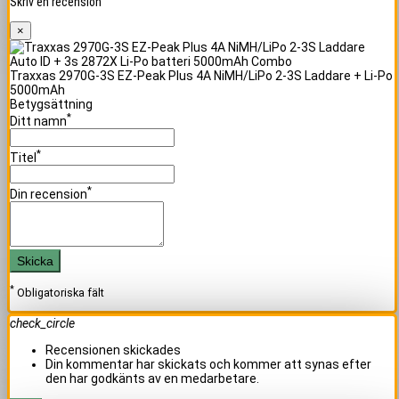
Skriv en recension
×
Traxxas 2970G-3S EZ-Peak Plus 4A NiMH/LiPo 2-3S Laddare + Li-Po
5000mAh
Betygsättning
*
Ditt namn
*
Titel
*
Din recension
Skicka
*
Obligatoriska fält
check_circle
Recensionen skickades
Din kommentar har skickats och kommer att synas efter
den har godkänts av en medarbetare.