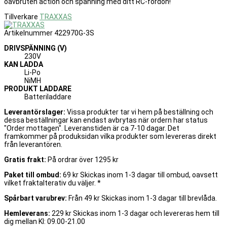
oavbruten action och spänning med ditt RC-fordon!
Tillverkare
TRAXXAS
Artikelnummer
422970G-3S
DRIVSPÄNNING (V)
230V
KAN LADDA
Li-Po
NiMH
PRODUKT LADDARE
Batteriladdare
Leverantörslager:
Vissa produkter tar vi hem på beställning och
dessa beställningar kan endast avbrytas när ordern har status
"Order mottagen". Leveranstiden är ca 7-10 dagar. Det
framkommer på produksidan vilka produkter som levereras direkt
från leverantören.
Gratis frakt:
På ordrar över 1295 kr
Paket till ombud:
69 kr Skickas inom 1-3 dagar till ombud, oavsett
vilket fraktalterativ du väljer. *
Spårbart varubrev:
Från 49 kr Skickas inom 1-3 dagar till brevlåda.
Hemleverans:
229 kr Skickas inom 1-3 dagar och levereras hem till
dig mellan Kl: 09.00-21.00