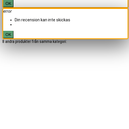
OK
error
Din recension kan inte skickas
OK
8 andra produkter från samma kategori: