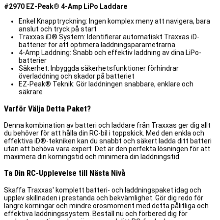
#2970 EZ-Peak® 4-Amp LiPo Laddare
Enkel Knapptryckning: Ingen komplex meny att navigera, bara
anslut och tryck på start
Traxxas iD® System: Identifierar automatiskt Traxxas iD-
batterier för att optimera laddningsparametrarna
4-Amp Laddning: Snabb och effektiv laddning av dina LiPo-
batterier
Säkerhet: Inbyggda säkerhetsfunktioner förhindrar
överladdning och skador på batteriet
EZ-Peak® Teknik: Gör laddningen snabbare, enklare och
säkrare
Varför Välja Detta Paket?
Denna kombination av batteri och laddare från Traxxas ger dig allt
du behöver för att hålla din RC-bil i toppskick. Med den enkla och
effektiva iD®-tekniken kan du snabbt och säkert ladda ditt batteri
utan att behöva vara expert. Det är den perfekta lösningen för att
maximera din körningstid och minimera din laddningstid.
Ta Din RC-Upplevelse till Nästa Nivå
Skaffa Traxxas' komplett batteri- och laddningspaket idag och
upplev skillnaden i prestanda och bekvämlighet. Gör dig redo för
längre körningar och mindre orosmoment med detta pålitliga och
effektiva laddningssystem. Beställ nu och förbered dig för