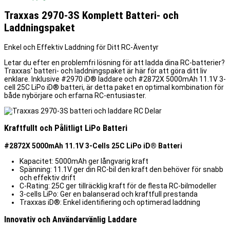
Traxxas 2970-3S Komplett Batteri- och
Laddningspaket
Enkel och Effektiv Laddning för Ditt RC-Äventyr
Letar du efter en problemfri lösning för att ladda dina RC-batterier?
Traxxas' batteri- och laddningspaket är här för att göra ditt liv
enklare. Inklusive #2970 iD® laddare och #2872X 5000mAh 11.1V 3-
cell 25C LiPo iD® batteri, är detta paket en optimal kombination för
både nybörjare och erfarna RC-entusiaster.
Kraftfullt och Pålitligt LiPo Batteri
#2872X 5000mAh 11.1V 3-Cells 25C LiPo iD® Batteri
Kapacitet: 5000mAh ger långvarig kraft
Spänning: 11.1V ger din RC-bil den kraft den behöver för snabb
och effektiv drift
C-Rating: 25C ger tillräcklig kraft för de flesta RC-bilmodeller
3-cells LiPo: Ger en balanserad och kraftfull prestanda
Traxxas iD®: Enkel identifiering och optimerad laddning
Innovativ och Användarvänlig Laddare