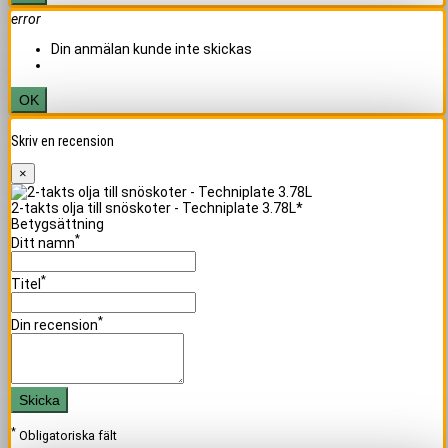
error
Din anmälan kunde inte skickas
OK
Skriv en recension
×
2-takts olja till snöskoter - Techniplate 3.78L*
Betygsättning
*
Ditt namn
*
Titel
*
Din recension
Skicka
*
Obligatoriska fält