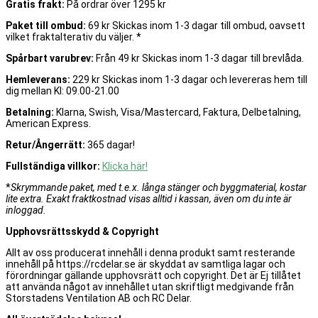
Gratis frakt:
På ordrar över 1295 kr
Paket till ombud:
69 kr Skickas inom 1-3 dagar till ombud, oavsett
vilket fraktalterativ du väljer. *
Spårbart varubrev:
Från 49 kr Skickas inom 1-3 dagar till brevlåda.
Hemleverans:
229 kr Skickas inom 1-3 dagar och levereras hem till
dig mellan Kl: 09.00-21.00
Betalning:
Klarna, Swish, Visa/Mastercard, Faktura, Delbetalning,
American Express.
Retur/Ångerrätt:
365 dagar!
Fullständiga villkor:
Klicka här!
*
Skrymmande paket, med t.e.x. långa stänger och byggmaterial, kostar
lite extra. Exakt fraktkostnad visas alltid i kassan, även om du inte är
inloggad.
Upphovsrättsskydd & Copyright
Allt av oss producerat innehåll i denna produkt samt resterande
innehåll på https://rcdelar.se är skyddat av samtliga lagar och
förordningar gällande upphovsrätt och copyright. Det är Ej tillåtet
att använda något av innehållet utan skriftligt medgivande från
Storstadens Ventilation AB och RC Delar.