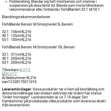
Förblandning: Blandar sig helt med bensin och stannar i
suspension på obestämd tid. Blanda som motortillverkaren
rekommenderar eller förblanda i förhållandet 32:1 till 50:1.
Blandningsrekommendationer
Förhållande Bensin till Smörjmedel 5L Bensin:
32:1 : 156ml KL216
40:1 : 125ml KL216
50:1 : 100ml KL216
Förhållande Bensin till Smörjmedel 10L Bensin:
32:1 : 311ml KL216
40:1 : 250ml KL216
50:1 : 200ml KL216
Tillverkare
KLOTZ
Artikelnummer
KL216
ean13
028175011010
Leverantörslager:
Vissa produkter tar vi hem på beställning och
dessa beställningar kan endast avbrytas när ordern har status
"Order mottagen". Leveranstiden är ca 7-10 dagar. Det
framkommer på produksidan vilka produkter som levereras direkt
från leverantören.