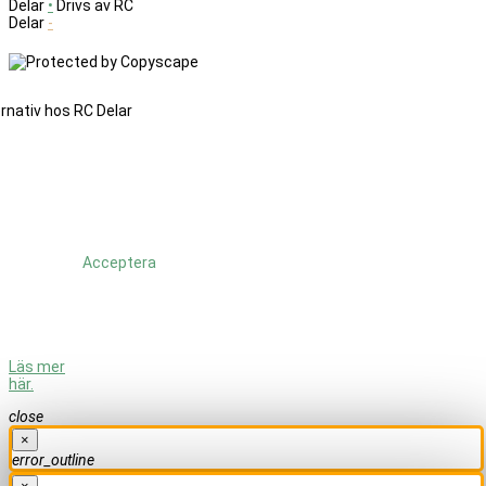
Delar
•
Drivs av RC
Delar
-
Denna
sajt
änvänder
cookies.
Genom
att
fortsätta
använda
Acceptera
sajten så
godkänner
du att vi
använder
cookies.
Läs mer
här.
close
×
error_outline