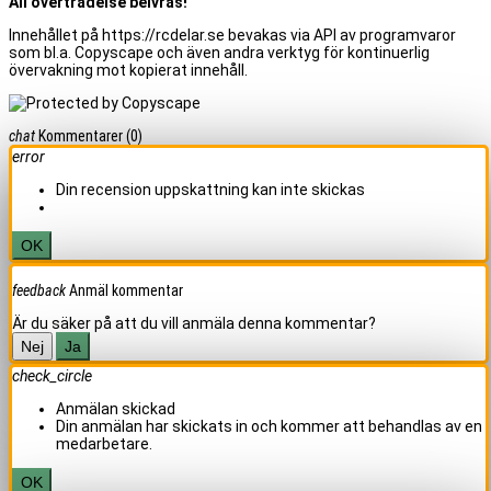
All överträdelse beivras!
Innehållet på https://rcdelar.se bevakas via API av programvaror
som bl.a. Copyscape och även andra verktyg för kontinuerlig
övervakning mot kopierat innehåll.
chat
Kommentarer
(0)
error
Din recension uppskattning kan inte skickas
OK
feedback
Anmäl kommentar
Är du säker på att du vill anmäla denna kommentar?
Nej
Ja
check_circle
Anmälan skickad
Din anmälan har skickats in och kommer att behandlas av en
medarbetare.
OK