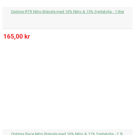
Optimix RTR Nitro Bränsle med 16% Nitro & 15% Syntetolja - 1 liter
165,00 kr
Optimix Race Nitro Bränsle med 16% Nitro & 11% Syntetolja - 2.5L