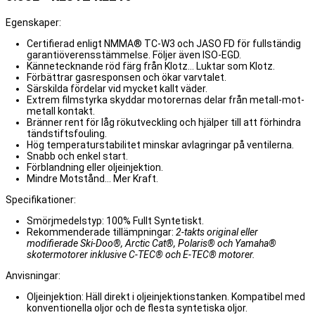
Egenskaper:
Certifierad enligt NMMA® TC-W3 och JASO FD för fullständig
garantiöverensstämmelse. Följer även ISO-EGD.
Kännetecknande röd färg från Klotz... Luktar som Klotz.
Förbättrar gasresponsen och ökar varvtalet.
Särskilda fördelar vid mycket kallt väder.
Extrem filmstyrka skyddar motorernas delar från metall-mot-
metall kontakt.
Bränner rent för låg rökutveckling och hjälper till att förhindra
tändstiftsfouling.
Hög temperaturstabilitet minskar avlagringar på ventilerna.
Snabb och enkel start.
Förblandning eller oljeinjektion.
Mindre Motstånd... Mer Kraft.
Specifikationer:
Smörjmedelstyp: 100% Fullt Syntetiskt.
Rekommenderade tillämpningar:
2-takts original eller
modifierade Ski-Doo®, Arctic Cat®, Polaris® och Yamaha®
skotermotorer inklusive C-TEC® och E-TEC® motorer.
Anvisningar:
Oljeinjektion: Häll direkt i oljeinjektionstanken. Kompatibel med
konventionella oljor och de flesta syntetiska oljor.