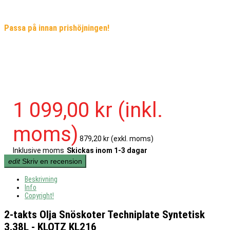
Passa på innan prishöjningen!
1 099,00 kr
(inkl.
moms)
879,20 kr
(exkl. moms)
Inklusive moms
Skickas inom 1-3 dagar
edit
Skriv en recension
Beskrivning
Info
Copyright!
2-takts Olja Snöskoter Techniplate Syntetisk
3.38L - KLOTZ KL216