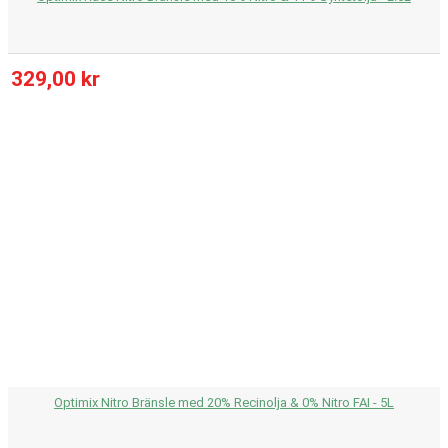
329,00 kr
Optimix Nitro Bränsle med 20% Recinolja & 0% Nitro FAI - 5L