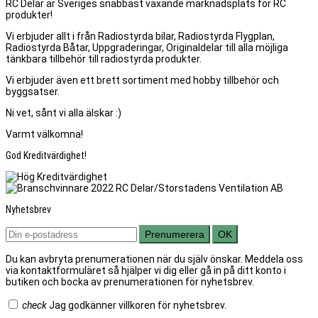
RC Delar är Sveriges snabbast växande marknadsplats för RC
produkter!
Vi erbjuder allt i från Radiostyrda bilar, Radiostyrda Flygplan,
Radiostyrda Båtar, Uppgraderingar, Originaldelar till alla möjliga
tänkbara tillbehör till radiostyrda produkter.
Vi erbjuder även ett brett sortiment med hobby tillbehör och
byggsatser.
Ni vet, sånt vi alla älskar :)
Varmt välkomna!
God Kreditvärdighet!
Nyhetsbrev
Prenumerera
OK
Du kan avbryta prenumerationen när du själv önskar. Meddela oss
via kontaktformuläret så hjälper vi dig eller gå in på ditt konto i
butiken och bocka av prenumerationen för nyhetsbrev.
check
Jag godkänner villkoren för nyhetsbrev.