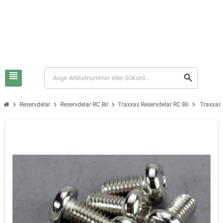
view_headline
search
chevron_right
chevron_right
chevron_right
chevron_right
Reservdelar
Reservdelar RC Bil
Traxxas Reservdelar RC Bil
Traxxas