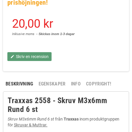
prishöjningen!
20,00 kr
Inklusive moms
Skickas inom 1-3 dagar
Skriv en recension
edit
BESKRIVNING
EGENSKAPER
INFO
COPYRIGHT!
Traxxas 2558 - Skruv M3x6mm
Rund 6 st
Skruv M3x6mm Rund 6 st
från
Traxxas
inom produktgruppen
för
Skruvar & Muttrar.