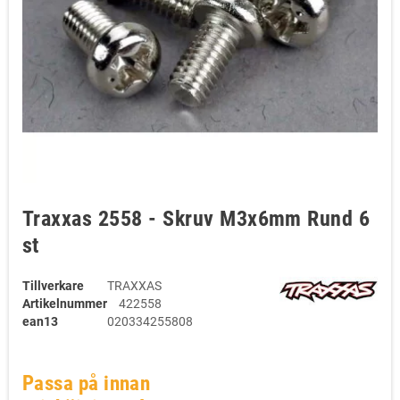
Traxxas 2558 - Skruv M3x6mm Rund 6
st
Tillverkare
TRAXXAS
Artikelnummer
422558
ean13
020334255808
Passa på innan