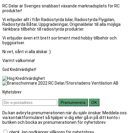
RC Delar är Sveriges snabbast växande marknadsplats för RC
produkter!
Vi erbjuder allt i från Radiostyrda bilar, Radiostyrda Flygplan,
Radiostyrda Båtar, Uppgraderingar, Originaldelar till alla möjliga
tänkbara tillbehör till radiostyrda produkter.
Vi erbjuder även ett brett sortiment med hobby tillbehör och
byggsatser.
Ni vet, sånt vi alla älskar :)
Varmt välkomna!
God Kreditvärdighet!
Nyhetsbrev
Prenumerera
OK
Du kan avbryta prenumerationen när du själv önskar. Meddela oss
via kontaktformuläret så hjälper vi dig eller gå in på ditt konto i
butiken och bocka av prenumerationen för nyhetsbrev.
check
Jag godkänner villkoren för nyhetsbrev.