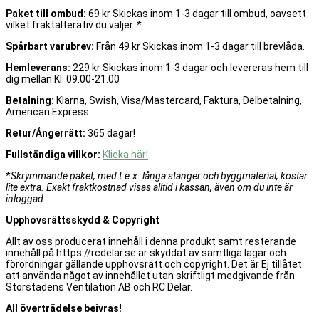
Paket till ombud:
69 kr Skickas inom 1-3 dagar till ombud, oavsett
vilket fraktalterativ du väljer. *
Spårbart varubrev:
Från 49 kr Skickas inom 1-3 dagar till brevlåda.
Hemleverans:
229 kr Skickas inom 1-3 dagar och levereras hem till
dig mellan Kl: 09.00-21.00
Betalning:
Klarna, Swish, Visa/Mastercard, Faktura, Delbetalning,
American Express.
Retur/Ångerrätt:
365 dagar!
Fullständiga villkor:
Klicka här!
*
Skrymmande paket, med t.e.x. långa stänger och byggmaterial, kostar
lite extra. Exakt fraktkostnad visas alltid i kassan, även om du inte är
inloggad.
Upphovsrättsskydd & Copyright
Allt av oss producerat innehåll i denna produkt samt resterande
innehåll på https://rcdelar.se är skyddat av samtliga lagar och
förordningar gällande upphovsrätt och copyright. Det är Ej tillåtet
att använda något av innehållet utan skriftligt medgivande från
Storstadens Ventilation AB och RC Delar.
All överträdelse beivras!