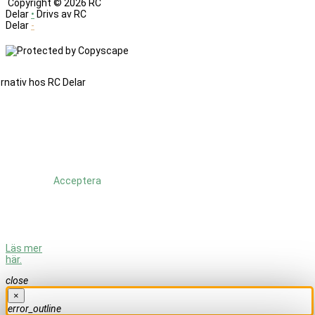
Copyright ©
2026 RC
Delar
•
Drivs av RC
Delar
-
Denna
sajt
änvänder
cookies.
Genom
att
fortsätta
använda
Acceptera
sajten så
godkänner
du att vi
använder
cookies.
Läs mer
här.
close
×
error_outline