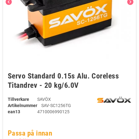
chevron_left
chevron_right
Servo Standard 0.15s Alu. Coreless
Titandrev - 20 kg/6.0V
Tillverkare
SAVÖX
Artikelnummer
SAV-SC1256TG
ean13
4710006990125
Passa på innan