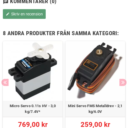
KOMMENTARER
(0)
chat
Skriv en recension
edit
8 ANDRA PRODUKTER FRÅN SAMMA KATEGORI:
Micro Servo 0.11s HV - 3,0
Mini Servo FMS Metalldrev - 2,1
kg/7.4V*
kg/6.0V
769,00 kr
259,00 kr