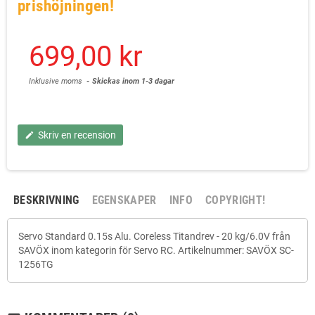
prishöjningen!
699,00 kr
Inklusive moms
Skickas inom 1-3 dagar
Skriv en recension
edit
BESKRIVNING
EGENSKAPER
INFO
COPYRIGHT!
Servo Standard 0.15s Alu. Coreless Titandrev - 20 kg/6.0V från
SAVÖX inom kategorin för Servo RC. Artikelnummer: SAVÖX SC-
1256TG