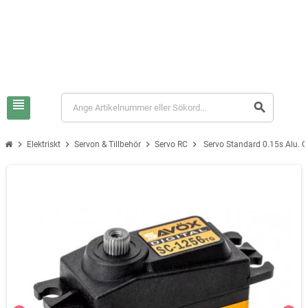
view_headline
search
chevron_right
chevron_right
chevron_right
chevron_right
Elektriskt
Servon & Tillbehör
Servo RC
Servo Standard 0.15s Alu. C