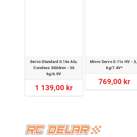
Servo 2065T
Servo Standard 0.16s Alu.
Micro Servo 0.11s HV - 3
ntätt
Coreless Ståldrev - 36
kg/7.4V*
kg/6.0V
 kr
769,00 kr
1 139,00 kr