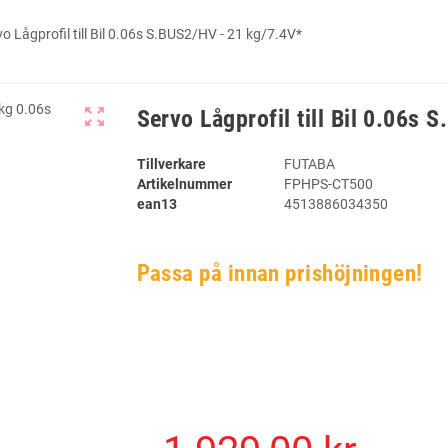
vo Lågprofil till Bil 0.06s S.BUS2/HV - 21 kg/7.4V*
zoom_out_map
Servo Lågprofil till Bil 0.06s
Tillverkare
FUTABA
Artikelnummer
FPHPS-CT500
ean13
4513886034350
Passa på innan prishöjningen!