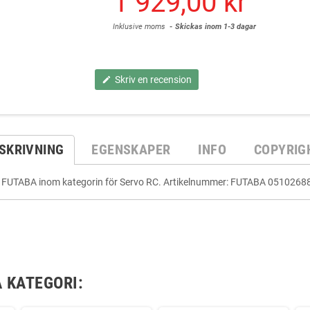
1 929,00 kr
Inklusive moms
Skickas inom 1-3 dagar
Skriv en recension
edit
SKRIVNING
EGENSKAPER
INFO
COPYRIG
från FUTABA inom kategorin för Servo RC. Artikelnummer: FUTABA 0510268
 KATEGORI: