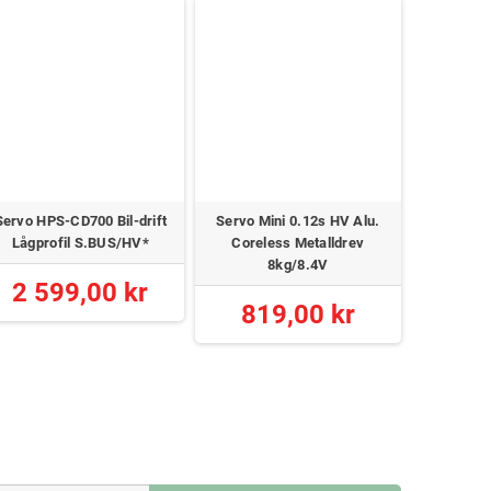
Servo HPS-CD700 Bil-drift
Servo Mini 0.12s HV Alu.
Standard
Lågprofil S.BUS/HV*
Coreless Metalldrev
Coreless 
8kg/8.4V
2 599,00 kr
819,00 kr
1 0