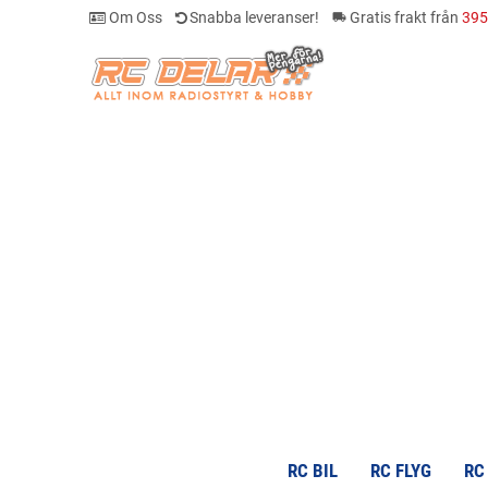
Om Oss
Snabba leveranser!
Gratis frakt från
395
local_shipping
RC BIL
RC FLYG
RC