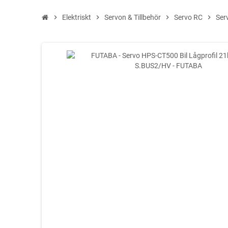
chevron_right
Elektriskt
chevron_right
Servon & Tillbehör
chevron_right
Servo RC
chevron_right
Ser