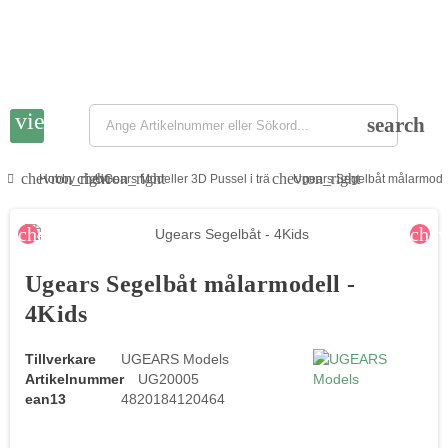
view_headline
search
chevron_right
chevron_right
chevron_right
Hobby
UGears Modeller 3D Pussel i trä
Ugears Segelbåt målarmodel
chevron_left
chev
Ugears Segelbåt målarmodell -
4Kids
Tillverkare
UGEARS Models
Artikelnummer
UG20005
ean13
4820184120464