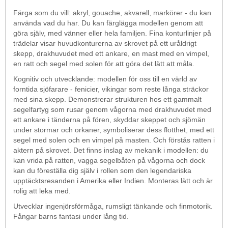
Färga som du vill: akryl, gouache, akvarell, markörer - du kan
använda vad du har. Du kan färglägga modellen genom att
göra själv, med vänner eller hela familjen. Fina konturlinjer på
trädelar visar huvudkonturerna av skrovet på ett uråldrigt
skepp, drakhuvudet med ett ankare, en mast med en vimpel,
en ratt och segel med solen för att göra det lätt att måla.
Kognitiv och utvecklande: modellen för oss till en värld av
forntida sjöfarare - fenicier, vikingar som reste långa sträckor
med sina skepp. Demonstrerar strukturen hos ett gammalt
segelfartyg som rusar genom vågorna med drakhuvudet med
ett ankare i tänderna på fören, skyddar skeppet och sjömän
under stormar och orkaner, symboliserar dess flotthet, med ett
segel med solen och en vimpel på masten. Och förstås ratten i
aktern på skrovet. Det finns inslag av mekanik i modellen: du
kan vrida på ratten, vagga segelbåten på vågorna och dock
kan du föreställa dig själv i rollen som den legendariska
upptäcktsresanden i Amerika eller Indien. Monteras lätt och är
rolig att leka med.
Utvecklar ingenjörsförmåga, rumsligt tänkande och finmotorik.
Fångar barns fantasi under lång tid.