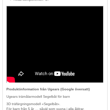
Produktinformation från Ugears (Google översatt)
Ugears trämålarmodell Segelbåt för barn
3D träfärgningsmodell «Segelbåt».
För barn från 5 år … såväl som vuxna i alla åldrar.