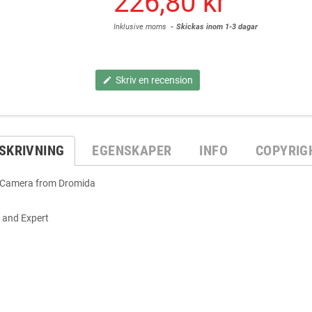
226,80 kr
Inklusive moms
Skickas inom 1-3 dagar
Skriv en recension
edit
SKRIVNING
EGENSKAPER
INFO
COPYRIG
th Camera from Dromida
l and Expert