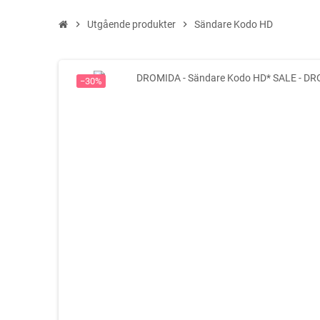
chevron_right
Utgående produkter
chevron_right
Sändare Kodo HD
−30%