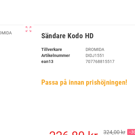
zoom_out_map
Sändare Kodo HD
Tillverkare
DROMIDA
Artikelnummer
DIDJ1551
ean13
707768815517
Passa på innan prishöjningen!
324,00 kr
−3