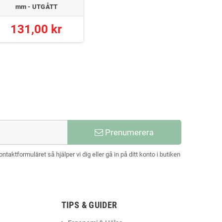
mm - UTGÅTT
14mm
131,00 kr
82
Prenumerera
aktformuläret så hjälper vi dig eller gå in på ditt konto i butiken
TIPS & GUIDER