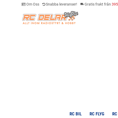
Om Oss
Snabba leveranser!
Gratis frakt från
395
local_shipping
RC BIL
RC FLYG
RC