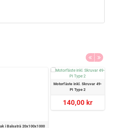
Motorfäste inkl. Skruvar 49-
PI Type 2
140,00 kr
lak i Balsaträ 20x100x1000
Fälgar 2