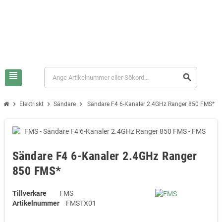
view_headline
search
chevron_right
chevron_right
chevron_right
Elektriskt
Sändare
Sändare F4 6-Kanaler 2.4GHz Ranger 850 FMS*
Sändare F4 6-Kanaler 2.4GHz Ranger
850 FMS*
Tillverkare
FMS
Artikelnummer
FMSTX01