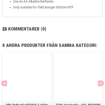
Use 4x AA Alkaline Batteries
Only suitable for FMS Ranger 850mm RTF
KOMMENTARER
(0)
chat
8 ANDRA PRODUKTER FRÅN SAMMA KATEGORI:
3PV Rattradio R203GF 2.4GHz
T7XC Spakradio - inkl. R334SBS