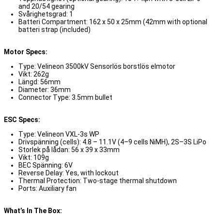
and 20/54 gearing
Svårighetsgrad: 1
Batteri Compartment: 162 x 50 x 25mm (42mm with optional
batteri strap (included)
Motor Specs:
Type: Velineon 3500kV Sensorlös borstlös elmotor
Vikt: 262g
Längd: 56mm
Diameter: 36mm
Connector Type: 3.5mm bullet
ESC Specs:
Type: Velineon VXL-3s WP
Drivspänning (cells): 4.8 – 11.1V (4–9 cells NiMH), 2S–3S LiPo
Storlek på lådan: 56 x 39 x 33mm
Vikt: 109g
BEC Spänning: 6V
Reverse Delay: Yes, with lockout
Thermal Protection: Two-stage thermal shutdown
Ports: Auxiliary fan
What’s In The Box: