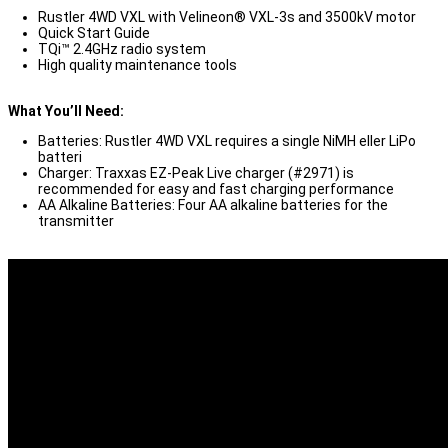
Rustler 4WD VXL with Velineon® VXL-3s and 3500kV motor
Quick Start Guide
TQi™ 2.4GHz radio system
High quality maintenance tools
What You’ll Need:
Batteries: Rustler 4WD VXL requires a single NiMH eller LiPo
batteri
Charger: Traxxas EZ-Peak Live charger (#2971) is
recommended for easy and fast charging performance
AA Alkaline Batteries: Four AA alkaline batteries for the
transmitter