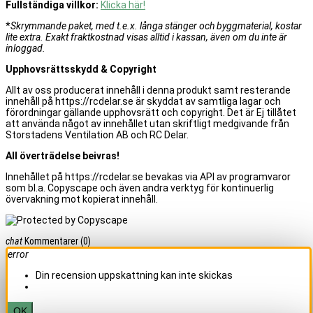
Fullständiga villkor:
Klicka här!
*
Skrymmande paket, med t.e.x. långa stänger och byggmaterial, kostar
lite extra. Exakt fraktkostnad visas alltid i kassan, även om du inte är
inloggad.
Upphovsrättsskydd & Copyright
Allt av oss producerat innehåll i denna produkt samt resterande
innehåll på https://rcdelar.se är skyddat av samtliga lagar och
förordningar gällande upphovsrätt och copyright. Det är Ej tillåtet
att använda något av innehållet utan skriftligt medgivande från
Storstadens Ventilation AB och RC Delar.
All överträdelse beivras!
Innehållet på https://rcdelar.se bevakas via API av programvaror
som bl.a. Copyscape och även andra verktyg för kontinuerlig
övervakning mot kopierat innehåll.
chat
Kommentarer
(0)
error
Din recension uppskattning kan inte skickas
OK