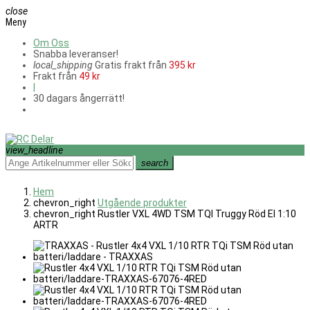
close
Meny
Om Oss
Snabba leveranser!
local_shipping
Gratis frakt från
395 kr
Frakt från
49 kr
|
30 dagars ångerrätt!
view_headline
search
Hem
chevron_right
Utgående produkter
chevron_right
Rustler VXL 4WD TSM TQI Truggy Röd El 1:10
ARTR