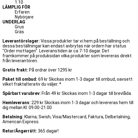
1:10
LÄMPLIG FÖR
Erfaren
Nybörjare
UNDERLAG
Grus
Gräs
Leverantörslager:
Vissa produkter tar vi hem på beställning och
dessa beställningar kan endast avbrytas när ordern har status
"Order mottagen". Leveranstiden är ca 7-10 dagar. Det
framkommer på produksidan vilka produkter som levereras direkt
från leverantören.
Gratis frakt:
På ordrar över 1295 kr
Paket till ombud:
69 kr Skickas inom 1-3 dagar till ombud, oavsett
vilket fraktalterativ du väljer. *
Spårbart varubrev:
Från 49 kr Skickas inom 1-3 dagar till brevlåda.
Hemleverans:
229 kr Skickas inom 1-3 dagar och levereras hem till
dig mellan Kl: 09.00-21.00
Betalning:
Klarna, Swish, Visa/Mastercard, Faktura, Delbetalning,
American Express.
Retur/Ångerrätt:
365 dagar!