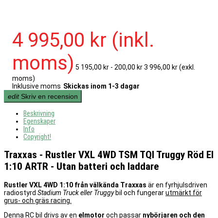
4 995,00 kr
(inkl.
moms)
5 195,00 kr
- 200,00 kr
3 996,00 kr
(exkl.
moms)
Inklusive moms
Skickas inom 1-3 dagar
edit
Skriv en recension
Beskrivning
Egenskaper
Info
Copyright!
Traxxas - Rustler VXL 4WD TSM TQI Truggy Röd El
1:10 ARTR - Utan batteri och laddare
Rustler VXL 4WD 1:10 från välkända Traxxas
är en fyrhjulsdriven
radiostyrd
Stadium Truck eller Truggy
bil och fungerar
utmärkt för
grus- och gräs racing.
Denna RC bil drivs av en
elmotor
och passar
nybörjaren och den