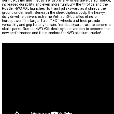
selling Rustler and injects it with brutal 4-wheel drive performance,
increased durability, and even more fun! Bury the throttle and the
Rustler 4WD VXL launches its Framhjul skyward as it shreds the
ground underneath. Beneath the sleek clipless body, the heavy-
duty driveline delivers extreme Velineon® borstlös elmotor
horsepower. The larger Talon™ EXT wheels and tires provide
versatility and grip for any terrain, from backyard trails to concrete
skate parks. Rustler 4WD VXL destroys convention to become the
new performance and fun standard for 4WD stadium trucks!