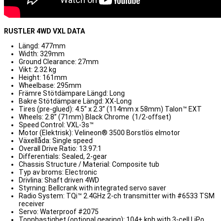
RUSTLER 4WD VXL DATA
Längd: 477mm
Width: 329mm
Ground Clearance: 27mm
Vikt: 2.32 kg
Height: 161mm
Wheelbase: 295mm
Främre Stötdämpare Längd: Long
Bakre Stötdämpare Längd: XX-Long
Tires (pre-glued): 4.5” x 2.3” (114mm x 58mm) Talon™ EXT
Wheels: 2.8” (71mm) Black Chrome
(1/2-offset)
Speed Control: VXL-3s™
Motor (Elektrisk): Velineon® 3500 Borstlös elmotor
Växellåda: Single speed
Overall Drive Ratio: 13.97:1
Differentials: Sealed, 2-gear
Chassis Structure / Material: Composite tub
Typ av broms: Electronic
Drivlina: Shaft driven 4WD
Styrning: Bellcrank with integrated servo saver
Radio System: TQi™ 2.4GHz 2-ch transmitter with #6533 TSM
receiver
Servo: Waterproof #2075
Topphastighet (optional gearing): 104+ kph with 3-cell LiPo