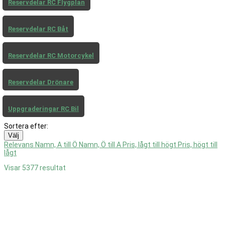
Reservdelar RC Flygplan
Reservdelar RC Båt
Reservdelar RC Motorcykel
Reservdelar Drönare
Uppgraderingar RC Bil
Sortera efter:
Välj
Relevans
Namn, A till Ö
Namn, Ö till A
Pris, lågt till högt
Pris, högt till
lågt
Visar 5377 resultat