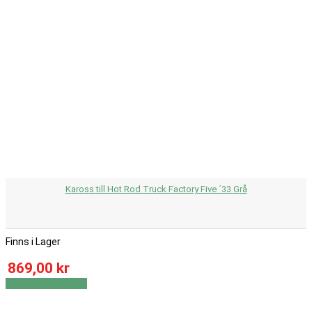
Kaross till Hot Rod Truck Factory Five ´33 Grå
Finns i Lager
869,00 kr
Visa
Visa detaljer