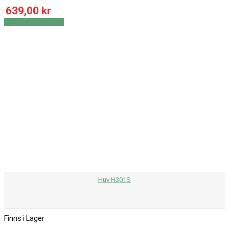
639,00 kr
Visa
Visa detaljer
Huv H301S
Finns i Lager