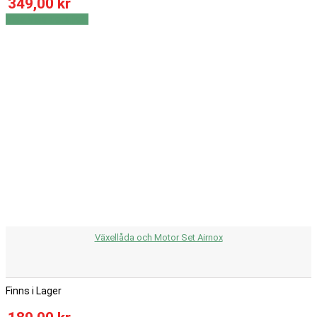
349,00 kr
Visa
Visa detaljer
Växellåda och Motor Set Airnox
Finns i Lager