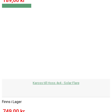
189,00 kr
Visa
Visa detaljer
Kaross till Hoss 4x4 - Solar Flare
Finns i Lager
749,00 kr