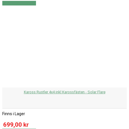
Visa
Visa detaljer
Kaross Rustler 4x4 inkl Karossfästen - Solar Flare
Finns i Lager
699,00 kr