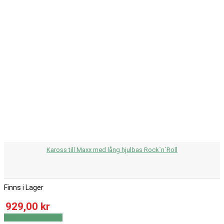
Kaross till Maxx med lång hjulbas Rock´n´Roll
Finns i Lager
929,00 kr
Visa
Visa detaljer