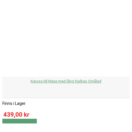
Kaross till Maxx med lång hjulbas Omålad
Finns i Lager
439,00 kr
Visa
Visa detaljer