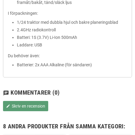
framåt/bakåt, tänd/släck ljus
I förpackningen:
1/24 traktor med dubbla hjul och bakre planeringsblad
2.4GHz radiokontroll
Batteri: 1S (3.7V) Li-Ion 500mAh
Laddare: USB
Du behöver även:
Batterier: 2x AAA Alkaline (för sändaren)
KOMMENTARER
(0)
chat
Skriv en recension
edit
8 ANDRA PRODUKTER FRÅN SAMMA KATEGORI: