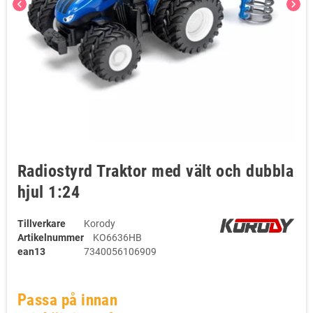
chevron_left
chevron_right
Radiostyrd Traktor med vält och dubbla
hjul 1:24
Tillverkare
Korody
Artikelnummer
KO6636HB
ean13
7340056106909
Passa på innan