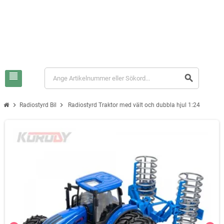
view_headline
search
chevron_right
chevron_right
Radiostyrd Bil
Radiostyrd Traktor med vält och dubbla hjul 1:24