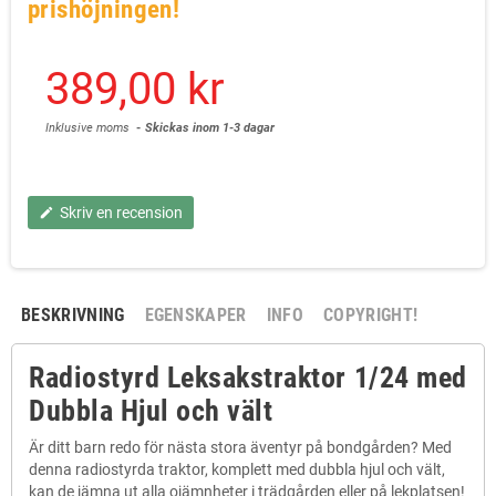
prishöjningen!
389,00 kr
Inklusive moms
Skickas inom 1-3 dagar
Skriv en recension
edit
BESKRIVNING
EGENSKAPER
INFO
COPYRIGHT!
Radiostyrd Leksakstraktor 1/24 med
Dubbla Hjul och vält
Är ditt barn redo för nästa stora äventyr på bondgården? Med
denna radiostyrda traktor, komplett med dubbla hjul och vält,
kan de jämna ut alla ojämnheter i trädgården eller på lekplatsen!