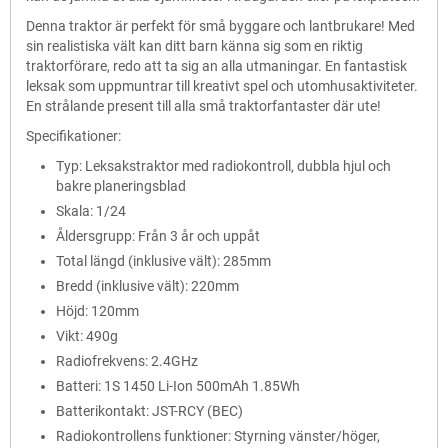
Denna traktor är perfekt för små byggare och lantbrukare! Med
sin realistiska vält kan ditt barn känna sig som en riktig
traktorförare, redo att ta sig an alla utmaningar. En fantastisk
leksak som uppmuntrar till kreativt spel och utomhusaktiviteter.
En strålande present till alla små traktorfantaster där ute!
Specifikationer:
Typ: Leksakstraktor med radiokontroll, dubbla hjul och
bakre planeringsblad
Skala: 1/24
Åldersgrupp: Från 3 år och uppåt
Total längd (inklusive vält): 285mm
Bredd (inklusive vält): 220mm
Höjd: 120mm
Vikt: 490g
Radiofrekvens: 2.4GHz
Batteri: 1S 1450 Li-Ion 500mAh 1.85Wh
Batterikontakt: JST-RCY (BEC)
Radiokontrollens funktioner: Styrning vänster/höger,