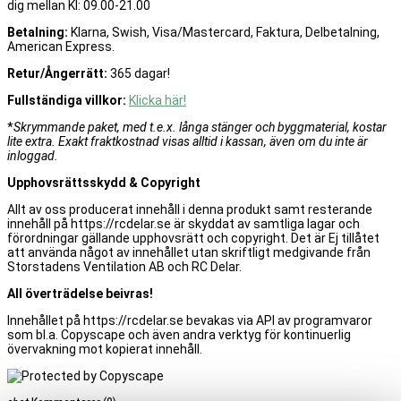
dig mellan Kl: 09.00-21.00
Betalning:
Klarna, Swish, Visa/Mastercard, Faktura, Delbetalning,
American Express.
Retur/Ångerrätt:
365 dagar!
Fullständiga villkor:
Klicka här!
*
Skrymmande paket, med t.e.x. långa stänger och byggmaterial, kostar
lite extra. Exakt fraktkostnad visas alltid i kassan, även om du inte är
inloggad.
Upphovsrättsskydd & Copyright
Allt av oss producerat innehåll i denna produkt samt resterande
innehåll på https://rcdelar.se är skyddat av samtliga lagar och
förordningar gällande upphovsrätt och copyright. Det är Ej tillåtet
att använda något av innehållet utan skriftligt medgivande från
Storstadens Ventilation AB och RC Delar.
All överträdelse beivras!
Innehållet på https://rcdelar.se bevakas via API av programvaror
som bl.a. Copyscape och även andra verktyg för kontinuerlig
övervakning mot kopierat innehåll.