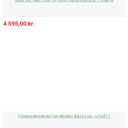
Slash VXL 2WD TSM TQI Short Course Orange El 1:10 ARTR
4 595,00 kr
Foliering Monokote Trim Blå Mist 90x12.5 cm - UTGÅTT