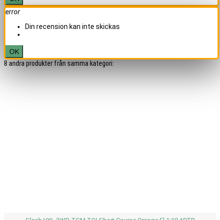
error
Din recension kan inte skickas
OK
8 andra produkter från samma kategori: