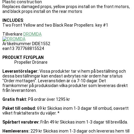
Plastic construction
Replaces damaged props, yellow props install on the front motors,
and black props install on the rear motors
INCLUDES
:
Two Front Yellow and two Black Rear Propellers. key #1
Tillverkare
DROMIDA
Artikelnummer
DIDE1552
ean13
707768815524
PRODUKT FLYGPLAN
Propeller Drönare
Leverantörslager:
Vissa produkter tar vi hem på beställning och
dessa beställningar kan endast avbrytas när ordern har status
"Order mottagen". Leveranstiden är ca 7-10 dagar. Det
framkommer på produksidan vilka produkter som levereras direkt
från leverantören.
Gratis frakt:
På ordrar över 1295 kr
Paket till ombud:
69 kr Skickas inom 1-3 dagar till ombud, oavsett
vilket fraktalterativ du väljer. *
Spårbart varubrev:
Från 49 kr Skickas inom 1-3 dagar till brevlåda.
Hemleverans:
229 kr Skickas inom 1-3 dagar och levereras hem till