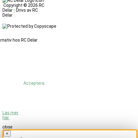
Copyright ©
2026 RC
Delar
•
Drivs av RC
Delar
-
Denna
sajt
änvänder
cookies.
Genom
att
fortsätta
använda
Acceptera
sajten så
godkänner
du att vi
använder
cookies.
Läs mer
här.
close
×