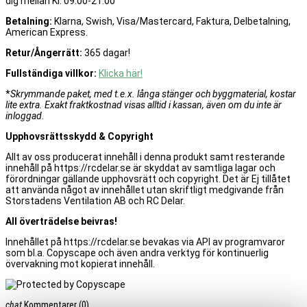
dig mellan Kl: 09.00-21.00
Betalning:
Klarna, Swish, Visa/Mastercard, Faktura, Delbetalning,
American Express.
Retur/Ångerrätt:
365 dagar!
Fullständiga villkor:
Klicka här!
*
Skrymmande paket, med t.e.x. långa stänger och byggmaterial, kostar
lite extra. Exakt fraktkostnad visas alltid i kassan, även om du inte är
inloggad.
Upphovsrättsskydd & Copyright
Allt av oss producerat innehåll i denna produkt samt resterande
innehåll på https://rcdelar.se är skyddat av samtliga lagar och
förordningar gällande upphovsrätt och copyright. Det är Ej tillåtet
att använda något av innehållet utan skriftligt medgivande från
Storstadens Ventilation AB och RC Delar.
All överträdelse beivras!
Innehållet på https://rcdelar.se bevakas via API av programvaror
som bl.a. Copyscape och även andra verktyg för kontinuerlig
övervakning mot kopierat innehåll.
chat
Kommentarer
(0)