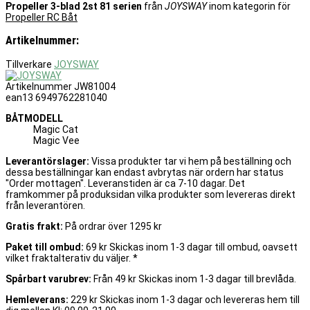
Propeller 3-blad 2st 81 serien
från
JOYSWAY
inom kategorin för
Propeller RC Båt
Artikelnummer:
Tillverkare
JOYSWAY
Artikelnummer
JW81004
ean13
6949762281040
BÅTMODELL
Magic Cat
Magic Vee
Leverantörslager:
Vissa produkter tar vi hem på beställning och
dessa beställningar kan endast avbrytas när ordern har status
"Order mottagen". Leveranstiden är ca 7-10 dagar. Det
framkommer på produksidan vilka produkter som levereras direkt
från leverantören.
Gratis frakt:
På ordrar över 1295 kr
Paket till ombud:
69 kr Skickas inom 1-3 dagar till ombud, oavsett
vilket fraktalterativ du väljer. *
Spårbart varubrev:
Från 49 kr Skickas inom 1-3 dagar till brevlåda.
Hemleverans:
229 kr Skickas inom 1-3 dagar och levereras hem till