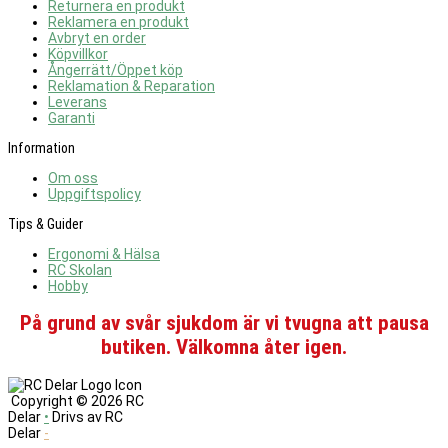
Returnera en produkt
Reklamera en produkt
Avbryt en order
Köpvillkor
Ångerrätt/Öppet köp
Reklamation & Reparation
Leverans
Garanti
Information
Om oss
Uppgiftspolicy
Tips & Guider
Ergonomi & Hälsa
RC Skolan
Hobby
På grund av svår sjukdom är vi tvugna att pausa
butiken. Välkomna åter igen.
Copyright ©
2026 RC
Delar
•
Drivs av RC
Delar
-