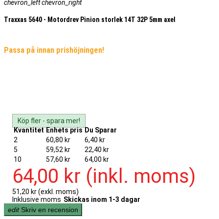
chevron_left
chevron_right
Traxxas 5640 - Motordrev Pinion storlek 14T 32P 5mm axel
Passa på innan prishöjningen!
Köp fler - spara mer!
Kvantitet
Enhets pris
Du Sparar
2
60,80 kr
6,40 kr
5
59,52 kr
22,40 kr
10
57,60 kr
64,00 kr
64,00 kr
(inkl. moms)
51,20 kr
(exkl. moms)
Inklusive moms
Skickas inom 1-3 dagar
edit
Skriv en recension