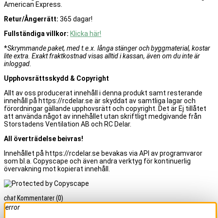
American Express.
Retur/Ångerrätt:
365 dagar!
Fullständiga villkor:
Klicka här!
*
Skrymmande paket, med t.e.x. långa stänger och byggmaterial, kostar
lite extra. Exakt fraktkostnad visas alltid i kassan, även om du inte är
inloggad.
Upphovsrättsskydd & Copyright
Allt av oss producerat innehåll i denna produkt samt resterande
innehåll på https://rcdelar.se är skyddat av samtliga lagar och
förordningar gällande upphovsrätt och copyright. Det är Ej tillåtet
att använda något av innehållet utan skriftligt medgivande från
Storstadens Ventilation AB och RC Delar.
All överträdelse beivras!
Innehållet på https://rcdelar.se bevakas via API av programvaror
som bl.a. Copyscape och även andra verktyg för kontinuerlig
övervakning mot kopierat innehåll.
chat
Kommentarer
(0)
error