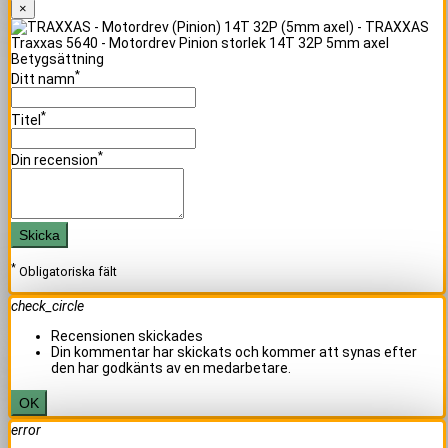
×
Traxxas 5640 - Motordrev Pinion storlek 14T 32P 5mm axel
Betygsättning
*
Ditt namn
*
Titel
*
Din recension
Skicka
*
Obligatoriska fält
check_circle
Recensionen skickades
Din kommentar har skickats och kommer att synas efter
den har godkänts av en medarbetare.
OK
error