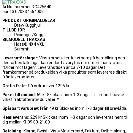
Artikelnummer
RC425640
ean13
020334564009
PRODUKT ORIGINALDELAR
Drev/Kugghjul
TILLBEHÖR
Pinionger/Kugg
BILMODELL TRAXXAS
Hoss® 4X4 VXL
Summit
Leverantörslager:
Vissa produkter tar vi hem på beställning och
dessa beställningar kan endast avbrytas när ordern har status
"Order mottagen". Leveranstiden är ca 7-10 dagar. Det
framkommer på produksidan vilka produkter som levereras direkt
från leverantören.
Gratis frakt:
På ordrar över 1295 kr
Paket till ombud:
69 kr Skickas inom 1-3 dagar till ombud, oavsett
vilket fraktalterativ du väljer. *
Spårbart varubrev:
Från 49 kr Skickas inom 1-3 dagar till brevlåda.
Hemleverans:
229 kr Skickas inom 1-3 dagar och levereras hem till
dig mellan Kl: 09.00-21.00
Betalning:
Klarna, Swish, Visa/Mastercard, Faktura, Delbetalning,