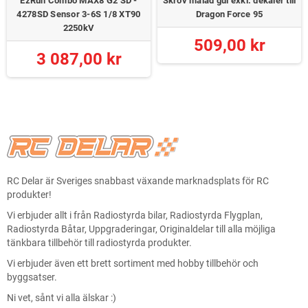
EzRun Combo MAX8 G2 SD -
Skrov målad gul exkl. dekaler till
4278SD Sensor 3-6S 1/8 XT90
Dragon Force 95
2250kV
509,00 kr
3 087,00 kr
RC Delar är Sveriges snabbast växande marknadsplats för RC
produkter!
Vi erbjuder allt i från Radiostyrda bilar, Radiostyrda Flygplan,
Radiostyrda Båtar, Uppgraderingar, Originaldelar till alla möjliga
tänkbara tillbehör till radiostyrda produkter.
Vi erbjuder även ett brett sortiment med hobby tillbehör och
byggsatser.
Ni vet, sånt vi alla älskar :)