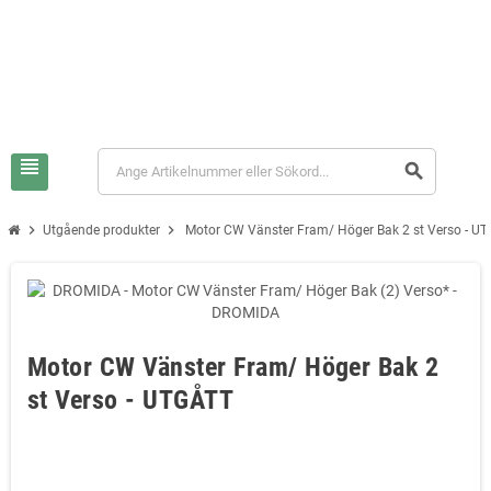
view_headline
search
chevron_right
chevron_right
Utgående produkter
Motor CW Vänster Fram/ Höger Bak 2 st Verso - U
Motor CW Vänster Fram/ Höger Bak 2
st Verso - UTGÅTT