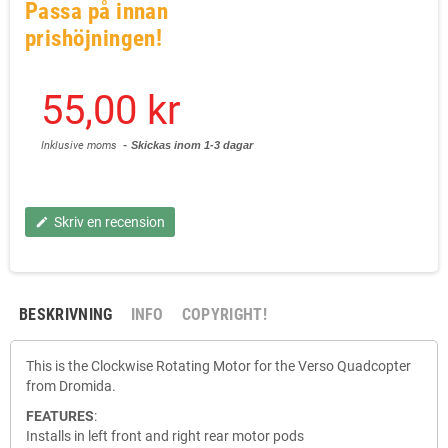
Passa på innan
prishöjningen!
55,00 kr
Inklusive moms
Skickas inom 1-3 dagar
Skriv en recension
edit
BESKRIVNING
INFO
COPYRIGHT!
This is the Clockwise Rotating Motor for the Verso Quadcopter
from Dromida.
FEATURES
:
Installs in left front and right rear motor pods