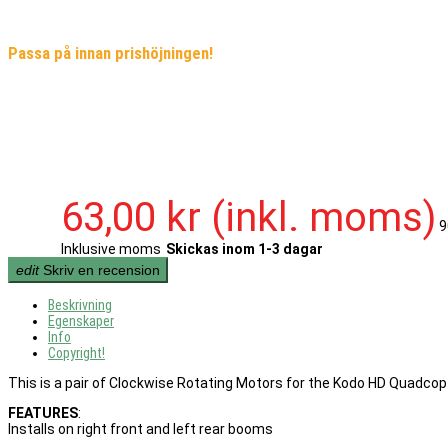
Passa på innan prishöjningen!
63,00 kr
(inkl. moms)
9
Inklusive moms
Skickas inom 1-3 dagar
edit
Skriv en recension
Beskrivning
Egenskaper
Info
Copyright!
This is a pair of Clockwise Rotating Motors for the Kodo HD Quadc
FEATURES
:
Installs on right front and left rear booms