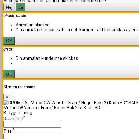
Är du säker på att du vill anmäla denna kommentar?
Nej
Ja
check_circle
Anmälan skickad
Din anmälan har skickats in och kommer att behandlas av en
OK
error
Din anmälan kunde inte skickas
OK
Skriv en recension
×
Motor CW Vänster Fram/ Höger Bak 2 st Kodo HD
Betygsättning
*
Ditt namn
*
Titel