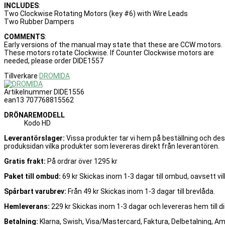
INCLUDES
:
Two Clockwise Rotating Motors (key #6) with Wire Leads
Two Rubber Dampers
COMMENTS
:
Early versions of the manual may state that these are CCW motors.
These motors rotate Clockwise. If Counter Clockwise motors are
needed, please order DIDE1557
Tillverkare
DROMIDA
Artikelnummer
DIDE1556
ean13
707768815562
DRÖNAREMODELL
Kodo HD
Leverantörslager:
Vissa produkter tar vi hem på beställning och de
produksidan vilka produkter som levereras direkt från leverantören.
Gratis frakt:
På ordrar över 1295 kr
Paket till ombud:
69 kr Skickas inom 1-3 dagar till ombud, oavsett vilk
Spårbart varubrev:
Från 49 kr Skickas inom 1-3 dagar till brevlåda.
Hemleverans:
229 kr Skickas inom 1-3 dagar och levereras hem till di
Betalning:
Klarna, Swish, Visa/Mastercard, Faktura, Delbetalning, A