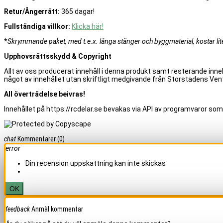
Retur/Ångerrätt:
365 dagar!
Fullständiga villkor:
Klicka här!
*
Skrymmande paket, med t.e.x. långa stänger och byggmaterial, kostar lite 
Upphovsrättsskydd & Copyright
Allt av oss producerat innehåll i denna produkt samt resterande inneh
något av innehållet utan skriftligt medgivande från Storstadens Vent
All överträdelse beivras!
Innehållet på https://rcdelar.se bevakas via API av programvaror som
chat
Kommentarer
(0)
error
Din recension uppskattning kan inte skickas
OK
feedback
Anmäl kommentar