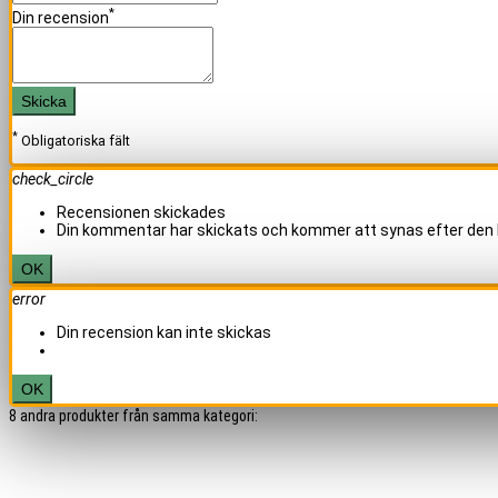
*
Din recension
Skicka
*
Obligatoriska fält
check_circle
Recensionen skickades
Din kommentar har skickats och kommer att synas efter den 
OK
error
Din recension kan inte skickas
OK
8 andra produkter från samma kategori: