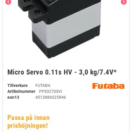
chevron_left
chevron_right
Micro Servo 0.11s HV - 3,0 kg/7.4V*
Tillverkare
FUTABA
Artikelnummer
FPS3270SVi
ean13
4513886025846
Passa på innan
prishöjningen!