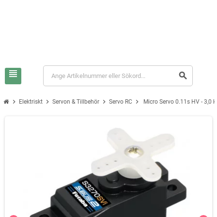
view_headline
search
chevron_right
chevron_right
chevron_right
chevron_right
Elektriskt
Servon & Tillbehör
Servo RC
Micro Servo 0.11s HV - 3,0 