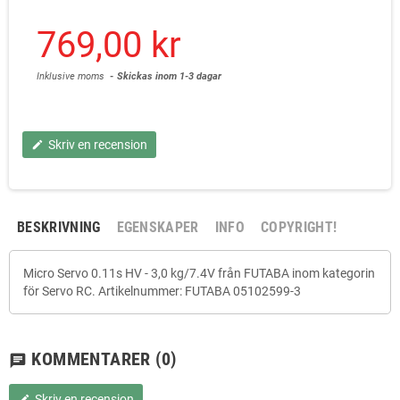
769,00 kr
Inklusive moms
Skickas inom 1-3 dagar
Skriv en recension
edit
BESKRIVNING
EGENSKAPER
INFO
COPYRIGHT!
Micro Servo 0.11s HV - 3,0 kg/7.4V från FUTABA inom kategorin
för Servo RC. Artikelnummer: FUTABA 05102599-3
KOMMENTARER
(0)
chat
Skriv en recension
edit