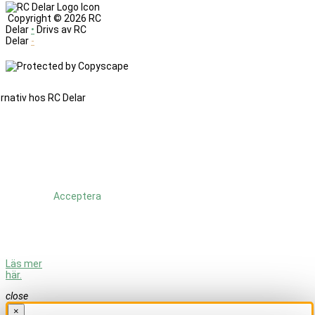
Copyright ©
2026 RC
Delar
•
Drivs av RC
Delar
-
Denna
sajt
änvänder
cookies.
Genom
att
fortsätta
använda
Acceptera
sajten så
godkänner
du att vi
använder
cookies.
Läs mer
här.
close
×