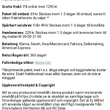
Gratis frakt:
På ordrar över 1295 kr
Paket till ombud:
69 kr Skickas inom 1-3 dagar till ombud, oavsett
vilket fraktalterativ du väljer. *
Spårbart varubrev:
Från 49 kr Skickas inom 1-3 dagar till brevlåda.
Hemleverans:
229 kr Skickas inom 1-3 dagar och levereras hem till
dig mellan Kl: 09.00-21.00
Betalning:
Klarna, Swish, Visa/Mastercard, Faktura, Delbetalning,
American Express.
Retur/Ångerrätt:
365 dagar!
Fullständiga villkor:
Klicka här!
*
Skrymmande paket, med t.e.x. långa stänger och byggmaterial, kostar
lite extra. Exakt fraktkostnad visas alltid i kassan, även om du inte är
inloggad.
Upphovsrättsskydd & Copyright
Allt av oss producerat innehåll i denna produkt samt resterande
innehåll på https://rcdelar.se är skyddat av samtliga lagar och
förordningar gällande upphovsrätt och copyright. Det är Ej tillåtet
att använda något av innehållet utan skriftligt medgivande från
Storstadens Ventilation AB och RC Delar.