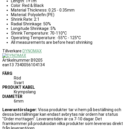
Length: 1+1m
Color: Red & Black
Material Thickness: 0.25 - 0.35mm
Material: Polyolefin (PE)
Shrink Rate: 2:1
Radial Shrinkage: 50%
Longitude Shrinkage: 5%
Shrink Temperature: 70-110°C
Operating Temperature: -55°C - 125°C
All measurements are before heat shrinking
Tillverkare
DYNOMAX
Artikelnummer
B9205
ean13
7340056104134
FÄRG
Röd
Svart
PRODUKT KABEL
Krympslang
DIAMETER
6mm
Leverantörslager:
Vissa produkter tar vi hem på beställning och
dessa beställningar kan endast avbrytas när ordern har status
"Order mottagen". Leveranstiden är ca 7-10 dagar. Det
framkommer på produksidan vilka produkter som levereras direkt
från leverantören.