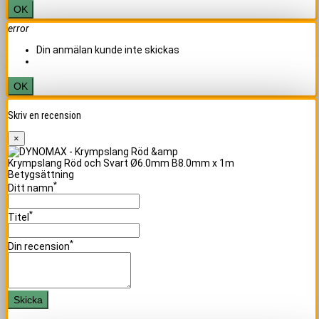
OK
error
Din anmälan kunde inte skickas
OK
Skriv en recension
×
Krympslang Röd och Svart Ø6.0mm B8.0mm x 1m
Betygsättning
*
Ditt namn
*
Titel
*
Din recension
Skicka