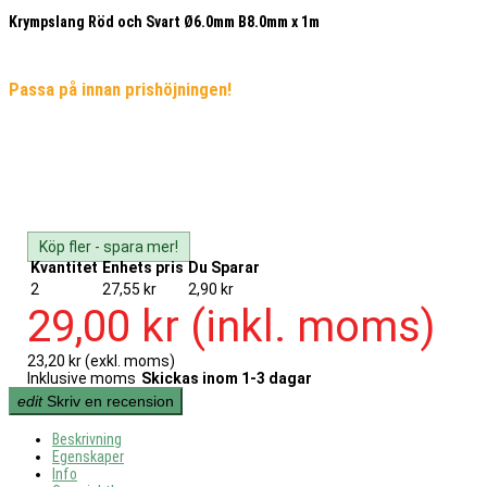
Krympslang Röd och Svart Ø6.0mm B8.0mm x 1m
Passa på innan prishöjningen!
Köp fler - spara mer!
Kvantitet
Enhets pris
Du Sparar
2
27,55 kr
2,90 kr
29,00 kr
(inkl. moms)
23,20 kr
(exkl. moms)
Inklusive moms
Skickas inom 1-3 dagar
edit
Skriv en recension
Beskrivning
Egenskaper
Info