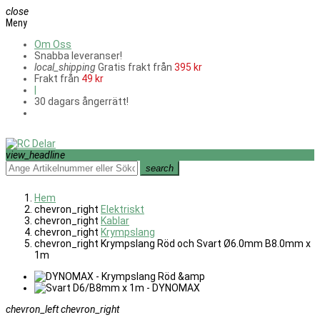
close
Meny
Om Oss
Snabba leveranser!
local_shipping
Gratis frakt från
395 kr
Frakt från
49 kr
|
30 dagars ångerrätt!
view_headline
search
Hem
chevron_right
Elektriskt
chevron_right
Kablar
chevron_right
Krympslang
chevron_right
Krympslang Röd och Svart Ø6.0mm B8.0mm x
1m
chevron_left
chevron_right