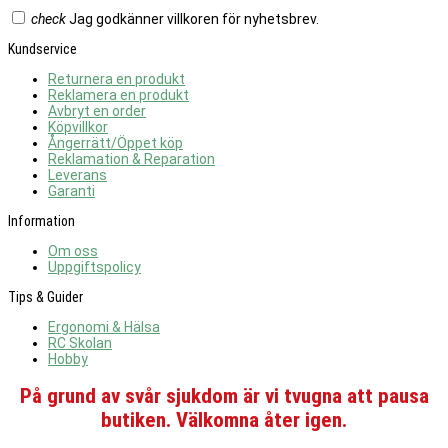
check
Jag godkänner villkoren för nyhetsbrev.
Kundservice
Returnera en produkt
Reklamera en produkt
Avbryt en order
Köpvillkor
Ångerrätt/Öppet köp
Reklamation & Reparation
Leverans
Garanti
Information
Om oss
Uppgiftspolicy
Tips & Guider
Ergonomi & Hälsa
RC Skolan
Hobby
På grund av svår sjukdom är vi tvugna att pausa
butiken. Välkomna åter igen.