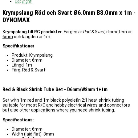
Copyright!
Krympslang Röd och Svart Ø6.0mm B8.0mm x 1m -
DYNOMAX
Krympslang till RC produkter.
Färgen är
Röd & Svart
, diametern är
6mm
och längden är 1m
Specifikationer
Produkt: Krympslang
Diameter: 6mm
Längd: 1m
Färg: Röd & Svart
Red & Black Shrink Tube Set - D6mm/W8mm 1+1m
Set with 1m red and 1m black polyolefin 2:1 heat shrink tubing
suitable for most R/C and hobby electrical wires and connectors
but also other applications where you need shrink tubing.
Specifications:
Diameter: 6mm
Width (laid flat): 8mm