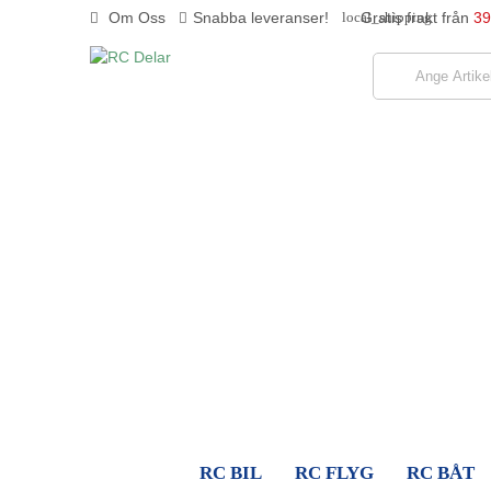
Om Oss
Snabba leveranser!
Gratis frakt från
39
local_shipping
RC BIL
RC FLYG
RC BÅT