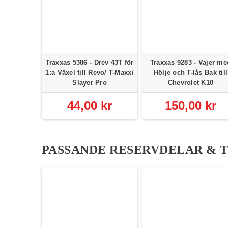
Huvuddrev
Traxxas 5386 - Drev 43T för
Traxxas 9283 - Vajer me
al 100T
1:a Växel till Revo/ T-Maxx/
Hölje och T-lås Bak till
Slayer Pro
Chevrolet K10
kr
44,00 kr
150,00 kr
PASSANDE RESERVDELAR & 