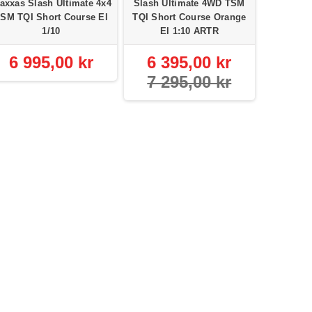
raxxas Slash Ultimate 4x4
Slash Ultimate 4WD TSM
SM TQI Short Course El
TQI Short Course Orange
1/10
El 1:10 ARTR
6 995,00 kr
6 395,00 kr
7 295,00 kr