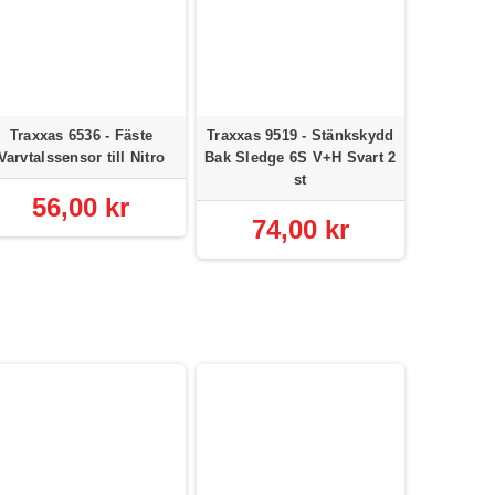
Traxxas 6536 - Fäste
Traxxas 9519 - Stänkskydd
Traxxas 
Varvtalssensor till Nitro
Bak Sledge 6S V+H Svart 2
Set 
st
3x6x2.5mm
56,00 kr
74,00 kr
15