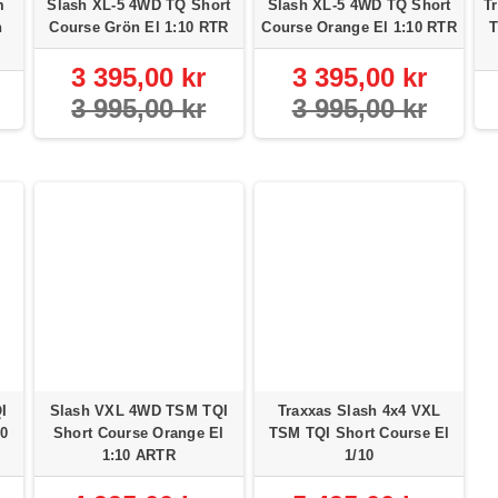
m
Slash XL-5 4WD TQ Short
Slash XL-5 4WD TQ Short
T
h
Course Grön El 1:10 RTR
Course Orange El 1:10 RTR
T
3 395,00 kr
3 395,00 kr
3 995,00 kr
3 995,00 kr
I
Slash VXL 4WD TSM TQI
Traxxas Slash 4x4 VXL
10
Short Course Orange El
TSM TQI Short Course El
1:10 ARTR
1/10