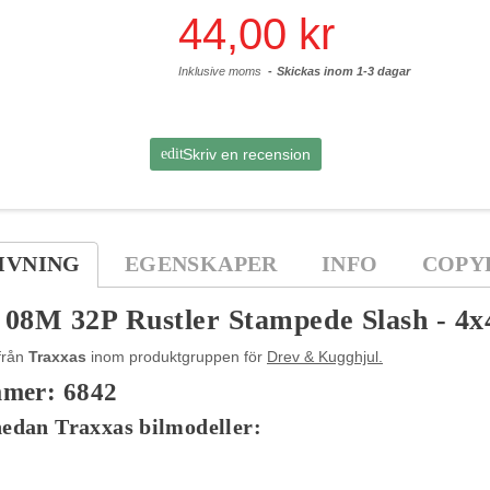
44,00 kr
Inklusive moms
Skickas inom 1-3 dagar
edit
Skriv en recension
IVNING
EGENSKAPER
INFO
COPY
 08M 32P Rustler Stampede Slash - 4x
från
Traxxas
inom produktgruppen för
Drev & Kugghjul.
mmer: 6842
nedan Traxxas bilmodeller: