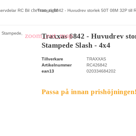
chevron_right
ervdelar RC Bil
Traxxas 6842 - Huvudrev storlek 50T 08M 32P till 
zoom_out_map
Traxxas 6842 - Huvudrev sto
Stampede Slash - 4x4
Tillverkare
TRAXXAS
Artikelnummer
RC426842
ean13
020334684202
Passa på innan prishöjningen