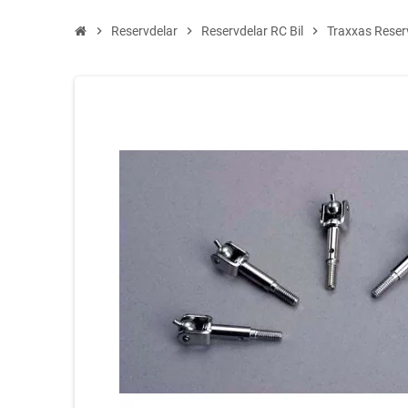
chevron_right
Reservdelar
chevron_right
Reservdelar RC Bil
chevron_right
Traxxas Reserv