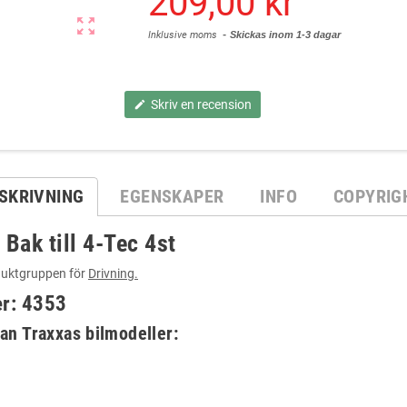
209,00 kr
zoom_out_map
Inklusive moms
Skickas inom 1-3 dagar
Skriv en recension
edit
SKRIVNING
EGENSKAPER
INFO
COPYRIG
Bak till 4-Tec 4st
uktgruppen för
Drivning.
er: 4353
an Traxxas bilmodeller: