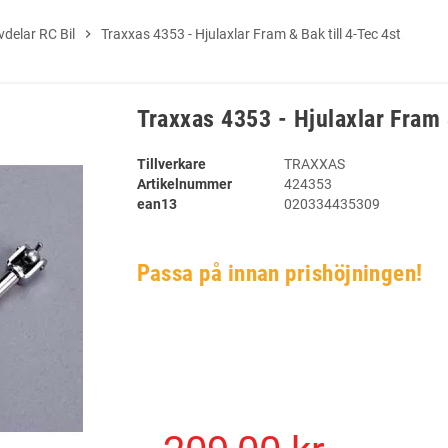
delar RC Bil
chevron_right
Traxxas 4353 - Hjulaxlar Fram & Bak till 4-Tec 4st
Traxxas 4353 - Hjulaxlar Fram 
Tillverkare
TRAXXAS
Artikelnummer
424353
ean13
020334435309
Passa på innan prishöjningen!