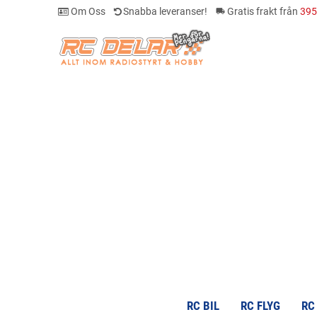
Om Oss
Snabba leveranser!
Gratis frakt från
395
local_shipping
RC BIL
RC FLYG
RC