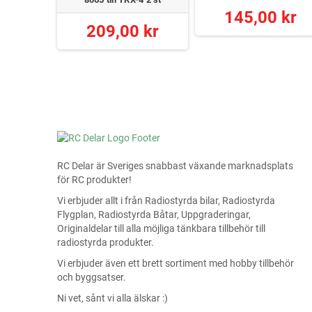
145,00 kr
 kr
209,00 kr
RC Delar är Sveriges snabbast växande marknadsplats
för RC produkter!
Vi erbjuder allt i från Radiostyrda bilar, Radiostyrda
Flygplan, Radiostyrda Båtar, Uppgraderingar,
Originaldelar till alla möjliga tänkbara tillbehör till
radiostyrda produkter.
Vi erbjuder även ett brett sortiment med hobby tillbehör
och byggsatser.
Ni vet, sånt vi alla älskar :)