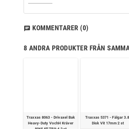
---------------------
KOMMENTARER
(0)
chat
8 ANDRA PRODUKTER FRÅN SAMMA
-GRAY -
Traxxas 8063 - Drivaxel Bak
Traxxas 5371 - Fälgar 3.8
l Titan 180
Heavy-Duty VochH Kräver
Disk Vit 17mm 2 st
å
8065 till TRX-4 2 st