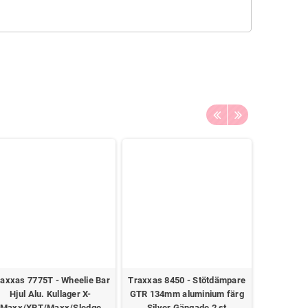
axxas 7775T - Wheelie Bar
Traxxas 8450 - Stötdämpare
Traxxas 8
Hjul Alu. Kullager X-
GTR 134mm aluminium färg
Carbi
Maxx/XRT/Maxx/Sledge
Silver Gängade 2 st