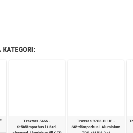
 KATEGORI:
"
Traxxas 5466 -
Traxxas 9763-BLUE -
Tr
Stötdämparhus i Hård-
Stötdämparhus i Aluminium
eloxerad Aluminium till GTR
TRX-4M Blå 2 st