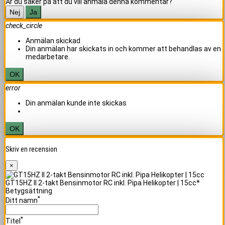
Är du säker på att du vill anmäla denna kommentar?
Nej
Ja
check_circle
Anmälan skickad
Din anmälan har skickats in och kommer att behandlas av en
medarbetare.
OK
error
Din anmälan kunde inte skickas
OK
Skriv en recension
×
GT15HZ II 2-takt Bensinmotor RC inkl. Pipa Helikopter | 15cc*
Betygsättning
*
Ditt namn
*
Titel