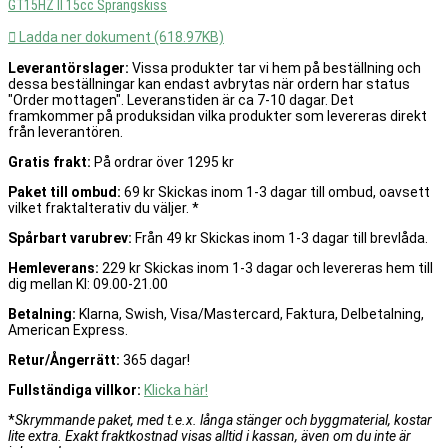
GT15HZ II 15cc Sprängskiss

Ladda ner dokument (618.97KB)
Leverantörslager:
Vissa produkter tar vi hem på beställning och
dessa beställningar kan endast avbrytas när ordern har status
"Order mottagen". Leveranstiden är ca 7-10 dagar. Det
framkommer på produksidan vilka produkter som levereras direkt
från leverantören.
Gratis frakt:
På ordrar över 1295 kr
Paket till ombud:
69 kr Skickas inom 1-3 dagar till ombud, oavsett
vilket fraktalterativ du väljer. *
Spårbart varubrev:
Från 49 kr Skickas inom 1-3 dagar till brevlåda.
Hemleverans:
229 kr Skickas inom 1-3 dagar och levereras hem till
dig mellan Kl: 09.00-21.00
Betalning:
Klarna, Swish, Visa/Mastercard, Faktura, Delbetalning,
American Express.
Retur/Ångerrätt:
365 dagar!
Fullständiga villkor:
Klicka här!
*
Skrymmande paket, med t.e.x. långa stänger och byggmaterial, kostar
lite extra. Exakt fraktkostnad visas alltid i kassan, även om du inte är