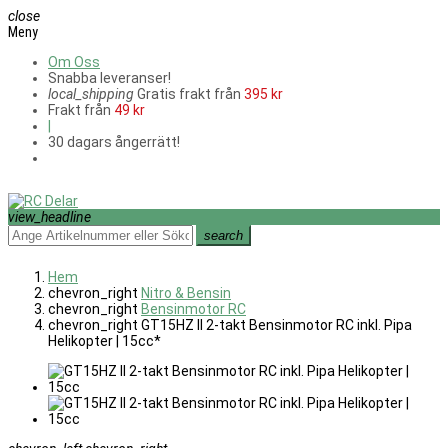
close
Meny
Om Oss
Snabba leveranser!
local_shipping
Gratis frakt från
395 kr
Frakt från
49 kr
|
30 dagars ångerrätt!
view_headline
search
Hem
chevron_right
Nitro & Bensin
chevron_right
Bensinmotor RC
chevron_right
GT15HZ II 2-takt Bensinmotor RC inkl. Pipa
Helikopter | 15cc*