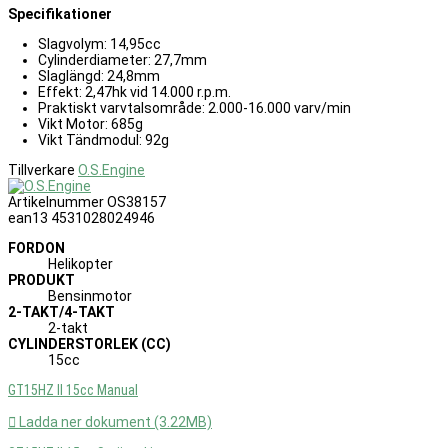
Specifikationer
Slagvolym: 14,95cc
Cylinderdiameter: 27,7mm
Slaglängd: 24,8mm
Effekt: 2,47hk vid 14.000 r.p.m.
Praktiskt varvtalsområde: 2.000-16.000 varv/min
Vikt Motor: 685g
Vikt Tändmodul: 92g
Tillverkare
O.S.Engine
Artikelnummer
OS38157
ean13
4531028024946
FORDON
Helikopter
PRODUKT
Bensinmotor
2-TAKT/4-TAKT
2-takt
CYLINDERSTORLEK (CC)
15cc
GT15HZ II 15cc Manual

Ladda ner dokument (3.22MB)