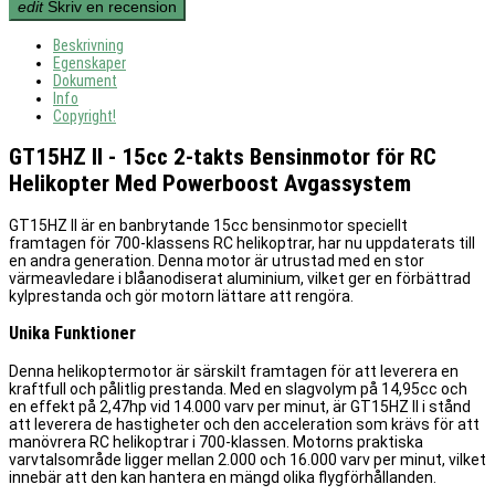
edit
Skriv en recension
Beskrivning
Egenskaper
Dokument
Info
Copyright!
GT15HZ II - 15cc 2-takts Bensinmotor för RC
Helikopter Med Powerboost Avgassystem
GT15HZ II är en banbrytande 15cc bensinmotor speciellt
framtagen för 700-klassens RC helikoptrar, har nu uppdaterats till
en andra generation. Denna motor är utrustad med en stor
värmeavledare i blåanodiserat aluminium, vilket ger en förbättrad
kylprestanda och gör motorn lättare att rengöra.
Unika Funktioner
Denna helikoptermotor är särskilt framtagen för att leverera en
kraftfull och pålitlig prestanda. Med en slagvolym på 14,95cc och
en effekt på 2,47hp vid 14.000 varv per minut, är GT15HZ II i stånd
att leverera de hastigheter och den acceleration som krävs för att
manövrera RC helikoptrar i 700-klassen. Motorns praktiska
varvtalsområde ligger mellan 2.000 och 16.000 varv per minut, vilket
innebär att den kan hantera en mängd olika flygförhållanden.