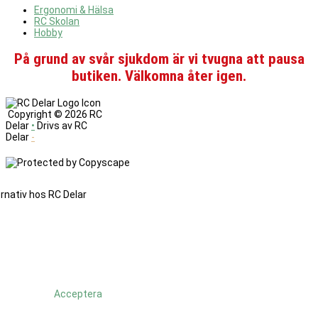
Ergonomi & Hälsa
RC Skolan
Hobby
På grund av svår sjukdom är vi tvugna att pausa
butiken. Välkomna åter igen.
Copyright ©
2026 RC
Delar
•
Drivs av RC
Delar
-
Denna
sajt
änvänder
cookies.
Genom
att
fortsätta
använda
Acceptera
sajten så
godkänner