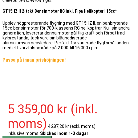
chevron_left
chevron_right
GT15HZ II 2-takt Bensinmotor RC inkl. Pipa Helikopter | 15cc*
Upplev högpresterande flygning med GT15HZ II, en banbrytande
15cc bensinmotor för 700-klassens RC helikoptrar. Nu i sin andra
generation, levererar denna motor pålitlig kraft och förbättrad
kylprestanda, tack vare sin blåanodiserade
aluminiumvärmeavledare. Perfekt för varierade flygförhållanden
med ett varvtalsområde på 2.000 till 16.000 r.p.m.
Passa på innan prishöjningen!
5 359,00 kr
(inkl.
moms)
4 287,20 kr
(exkl. moms)
Inklusive moms
Skickas inom 1-3 dagar