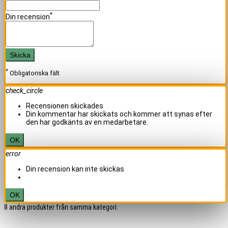
*
Din recension
Skicka
*
Obligatoriska fält
check_circle
Recensionen skickades
Din kommentar har skickats och kommer att synas efter
den har godkänts av en medarbetare.
OK
error
Din recension kan inte skickas
OK
8 andra produkter från samma kategori: