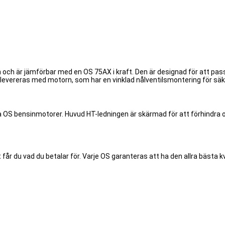
 och är jämförbar med en OS 75AX i kraft. Den är designad för att passa
 levereras med motorn, som har en vinklad nålventilsmontering för sä
 OS bensinmotorer. Huvud HT-ledningen är skärmad för att förhindra o
t får du vad du betalar för. Varje OS garanteras att ha den allra bästa k