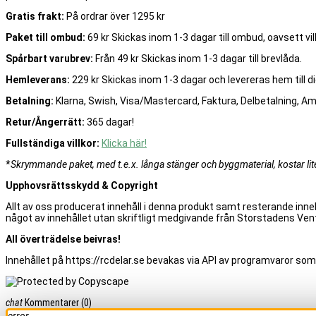
Gratis frakt:
På ordrar över 1295 kr
Paket till ombud:
69 kr Skickas inom 1-3 dagar till ombud, oavsett vilk
Spårbart varubrev:
Från 49 kr Skickas inom 1-3 dagar till brevlåda.
Hemleverans:
229 kr Skickas inom 1-3 dagar och levereras hem till di
Betalning:
Klarna, Swish, Visa/Mastercard, Faktura, Delbetalning, A
Retur/Ångerrätt:
365 dagar!
Fullständiga villkor:
Klicka här!
*
Skrymmande paket, med t.e.x. långa stänger och byggmaterial, kostar lite 
Upphovsrättsskydd & Copyright
Allt av oss producerat innehåll i denna produkt samt resterande inneh
något av innehållet utan skriftligt medgivande från Storstadens Vent
All överträdelse beivras!
Innehållet på https://rcdelar.se bevakas via API av programvaror som
chat
Kommentarer
(0)
error