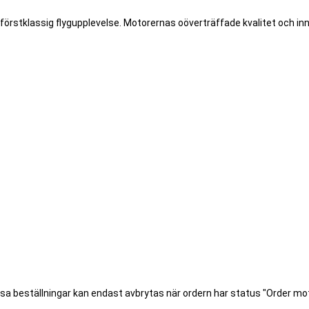
örstklassig flygupplevelse. Motorernas oöverträffade kvalitet och innov
ssa beställningar kan endast avbrytas när ordern har status "Order m