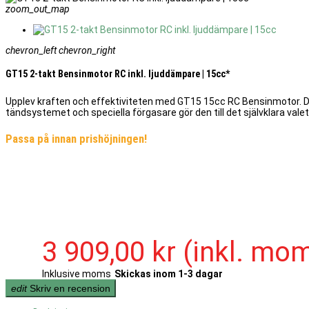
zoom_out_map
chevron_left
chevron_right
GT15 2-takt Bensinmotor RC inkl. ljuddämpare | 15cc*
Upplev kraften och effektiviteten med GT15 15cc RC Bensinmotor. Denn
tändsystemet och speciella förgasare gör den till det självklara valet 
Passa på innan prishöjningen!
3 909,00 kr
(inkl. mo
Inklusive moms
Skickas inom 1-3 dagar
edit
Skriv en recension