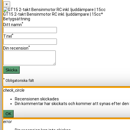
×
GT15 2-takt Bensinmotor RC inkl. ljuddämpare | 15cc*
Betygsättning
*
Ditt namn
*
Titel
*
Din recension
Skicka
*
Obligatoriska fält
check_circle
Recensionen skickades
Din kommentar har skickats och kommer att synas efter den 
OK
error