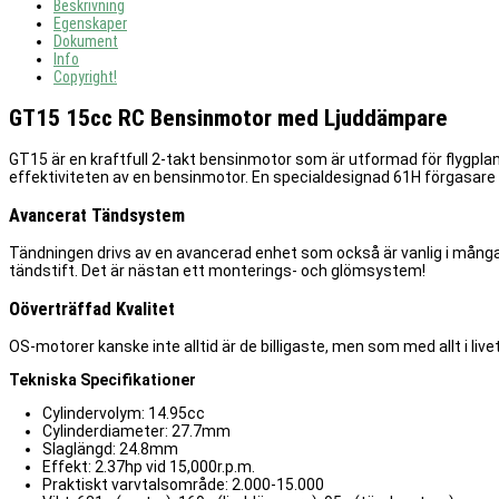
Beskrivning
Egenskaper
Dokument
Info
Copyright!
GT15 15cc RC Bensinmotor med Ljuddämpare
GT15 är en kraftfull 2-takt bensinmotor som är utformad för flygplan
effektiviteten av en bensinmotor. En specialdesignad 61H förgasare
Avancerat Tändsystem
Tändningen drivs av en avancerad enhet som också är vanlig i många
tändstift. Det är nästan ett monterings- och glömsystem!
Oöverträffad Kvalitet
OS-motorer kanske inte alltid är de billigaste, men som med allt i live
Tekniska Specifikationer
Cylindervolym: 14.95cc
Cylinderdiameter: 27.7mm
Slaglängd: 24.8mm
Effekt: 2.37hp vid 15,000r.p.m.
Praktiskt varvtalsområde: 2.000-15.000