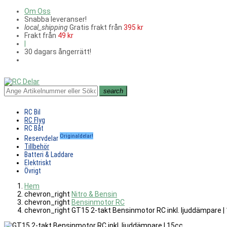
Om Oss
Snabba leveranser!
local_shipping
Gratis frakt från
395 kr
Frakt från
49 kr
|
30 dagars ångerrätt!
search
RC Bil
RC Flyg
RC Båt
Originaldelar!
Reservdelar
Tillbehör
Batteri & Laddare
Elektriskt
Övrigt
Hem
chevron_right
Nitro & Bensin
chevron_right
Bensinmotor RC
chevron_right
GT15 2-takt Bensinmotor RC inkl. ljuddämpare |