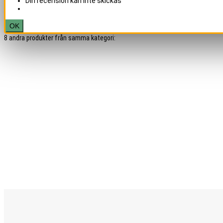
Din recension kan inte skickas
OK
8 andra produkter från samma kategori: