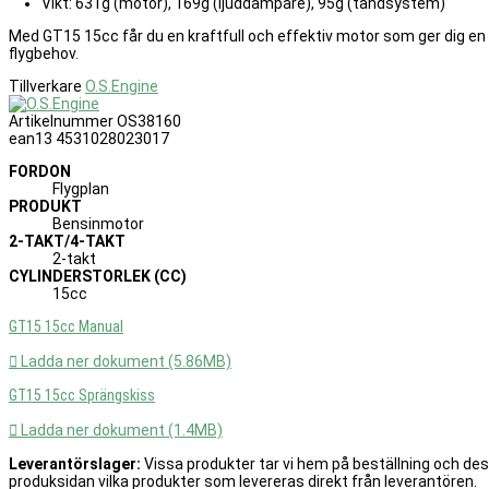
Vikt: 631g (motor), 169g (ljuddämpare), 95g (tändsystem)
Med GT15 15cc får du en kraftfull och effektiv motor som ger dig en f
flygbehov.
Tillverkare
O.S.Engine
Artikelnummer
OS38160
ean13
4531028023017
FORDON
Flygplan
PRODUKT
Bensinmotor
2-TAKT/4-TAKT
2-takt
CYLINDERSTORLEK (CC)
15cc
GT15 15cc Manual

Ladda ner dokument (5.86MB)
GT15 15cc Sprängskiss

Ladda ner dokument (1.4MB)
Leverantörslager:
Vissa produkter tar vi hem på beställning och de
produksidan vilka produkter som levereras direkt från leverantören.