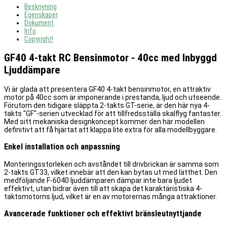
Beskrivning
Egenskaper
Dokument
Info
Copyright!
GF40 4-takt RC Bensinmotor - 40cc med Inbyggd
Ljuddämpare
Vi är glada att presentera GF40 4-takt bensinmotor, en attraktiv
motor på 40cc som är imponerande i prestanda, ljud och utseende.
Förutom den tidigare släppta 2-takts GT-serie, är den här nya 4-
takts "GF"-serien utvecklad för att tillfredsställa skalflyg fantaster.
Med sitt mekaniska designkoncept kommer den här modellen
definitivt att få hjärtat att klappa lite extra för alla modellbyggare.
Enkel installation och anpassning
Monteringsstorleken och avståndet till drivbrickan är samma som
2-takts GT33, vilket innebär att den kan bytas ut med lätthet. Den
medföljande F-6040 ljuddämparen dämpar inte bara ljudet
effektivt, utan bidrar även till att skapa det karaktäristiska 4-
taktsmotorns ljud, vilket är en av motorernas många attraktioner.
Avancerade funktioner och effektivt bränsleutnyttjande