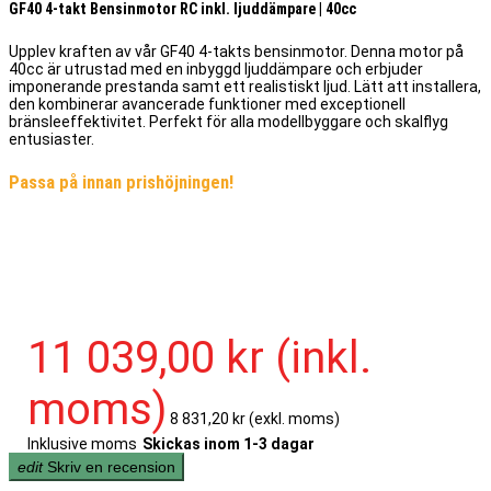
GF40 4-takt Bensinmotor RC inkl. ljuddämpare | 40cc
Upplev kraften av vår GF40 4-takts bensinmotor. Denna motor på
40cc är utrustad med en inbyggd ljuddämpare och erbjuder
imponerande prestanda samt ett realistiskt ljud. Lätt att installera,
den kombinerar avancerade funktioner med exceptionell
bränsleeffektivitet. Perfekt för alla modellbyggare och skalflyg
entusiaster.
Passa på innan prishöjningen!
11 039,00 kr
(inkl.
moms)
8 831,20 kr
(exkl. moms)
Inklusive moms
Skickas inom 1-3 dagar
edit
Skriv en recension