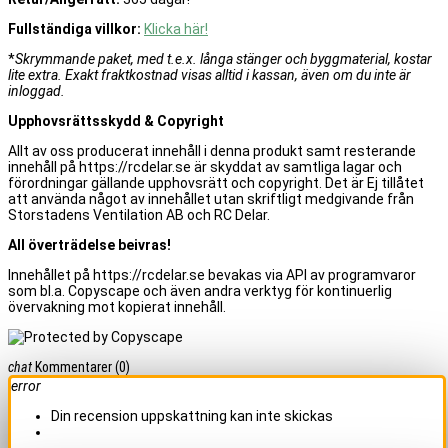
Fullständiga villkor:
Klicka här!
*
Skrymmande paket, med t.e.x. långa stänger och byggmaterial, kostar
lite extra. Exakt fraktkostnad visas alltid i kassan, även om du inte är
inloggad.
Upphovsrättsskydd & Copyright
Allt av oss producerat innehåll i denna produkt samt resterande
innehåll på https://rcdelar.se är skyddat av samtliga lagar och
förordningar gällande upphovsrätt och copyright. Det är Ej tillåtet
att använda något av innehållet utan skriftligt medgivande från
Storstadens Ventilation AB och RC Delar.
All överträdelse beivras!
Innehållet på https://rcdelar.se bevakas via API av programvaror
som bl.a. Copyscape och även andra verktyg för kontinuerlig
övervakning mot kopierat innehåll.
chat
Kommentarer
(0)
error
Din recension uppskattning kan inte skickas