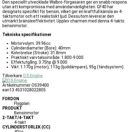
Den speciellt utvecklade Walbro-förgasaren ger en snabb respons
utan att kompromissa med användarvänligheten. GF40 har
designats specifikt för bensin, vilket ger en kraftfull känsla av 4-
taktsmotor och ett realistiskt ljud. Dessutom levererar den
utmärkt bränsleeffektivitet. Upplev charmen med denna 4-takts
bensinmotor.
Tekniska specifikationer
Motorvolym: 39.96cc
Cylinderdiameter (Bore): 40mm
Kolvrörelse (Stroke): 31.8mm
Praktiskt varvtalsområde: 1.800-9.000
Effektutgång: 3.75hp @ 9.000
Vikt: 1.170g (motor), 113g (ljuddämpare), 95g (tändsystem)
Tillverkare
O.S.Engine
Artikelnummer
OS39400
ean13
4531028022805
FORDON
Flygplan
PRODUKT
Bensinmotor
2-TAKT/4-TAKT
4-takt
CYLINDERSTORLEK (CC)
40cc