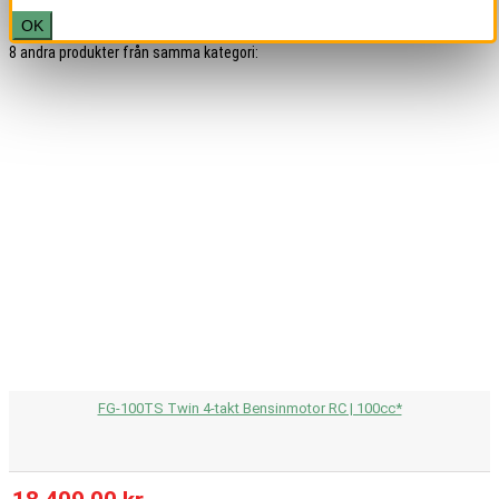
OK
8 andra produkter från samma kategori:
FG-100TS Twin 4-takt Bensinmotor RC | 100cc*