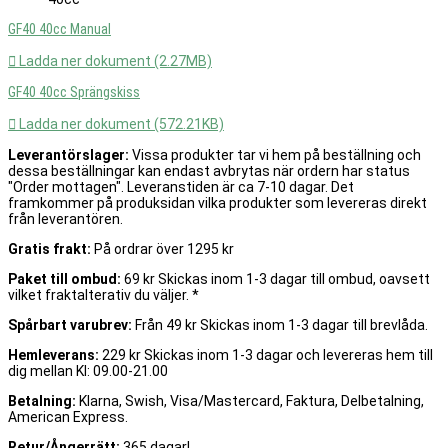
GF40 40cc Manual

Ladda ner dokument (2.27MB)
GF40 40cc Sprängskiss

Ladda ner dokument (572.21KB)
Leverantörslager:
Vissa produkter tar vi hem på beställning och
dessa beställningar kan endast avbrytas när ordern har status
"Order mottagen". Leveranstiden är ca 7-10 dagar. Det
framkommer på produksidan vilka produkter som levereras direkt
från leverantören.
Gratis frakt:
På ordrar över 1295 kr
Paket till ombud:
69 kr Skickas inom 1-3 dagar till ombud, oavsett
vilket fraktalterativ du väljer. *
Spårbart varubrev:
Från 49 kr Skickas inom 1-3 dagar till brevlåda.
Hemleverans:
229 kr Skickas inom 1-3 dagar och levereras hem till
dig mellan Kl: 09.00-21.00
Betalning:
Klarna, Swish, Visa/Mastercard, Faktura, Delbetalning,
American Express.
Retur/Ångerrätt:
365 dagar!