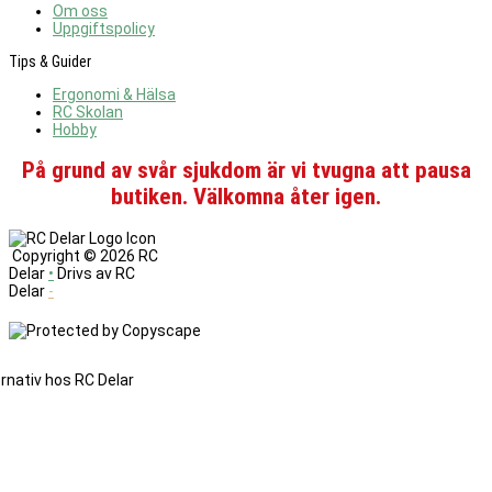
Om oss
Uppgiftspolicy
Tips & Guider
Ergonomi & Hälsa
RC Skolan
Hobby
På grund av svår sjukdom är vi tvugna att pausa
butiken. Välkomna åter igen.
Copyright ©
2026 RC
Delar
•
Drivs av RC
Delar
-
Denna
sajt
änvänder
cookies.
Genom