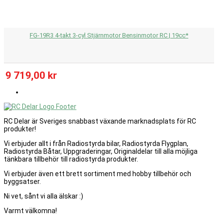
FG-19R3 4-takt 3-cyl Stjärnmotor Bensinmotor RC | 19cc*
9 719,00 kr
RC Delar är Sveriges snabbast växande marknadsplats för RC
produkter!
Vi erbjuder allt i från Radiostyrda bilar, Radiostyrda Flygplan,
Radiostyrda Båtar, Uppgraderingar, Originaldelar till alla möjliga
tänkbara tillbehör till radiostyrda produkter.
Vi erbjuder även ett brett sortiment med hobby tillbehör och
byggsatser.
Ni vet, sånt vi alla älskar :)
Varmt välkomna!