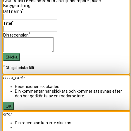
GF40 4-takt Bensinmotor RC inkl. ljuddämpare | 40cc
Betygsättning
*
Ditt namn
*
Titel
*
Din recension
Skicka
*
Obligatoriska fält
check_circle
Recensionen skickades
Din kommentar har skickats och kommer att synas efter
den har godkänts av en medarbetare.
OK
error
Din recension kan inte skickas