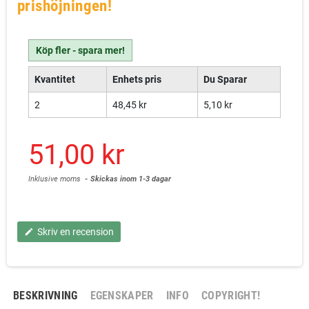
prishöjningen!
Köp fler - spara mer!
Kvantitet
Enhets pris
Du Sparar
2
48,45 kr
5,10 kr
51,00 kr
Inklusive moms
Skickas inom 1-3 dagar
Skriv en recension
edit
BESKRIVNING
EGENSKAPER
INFO
COPYRIGHT!