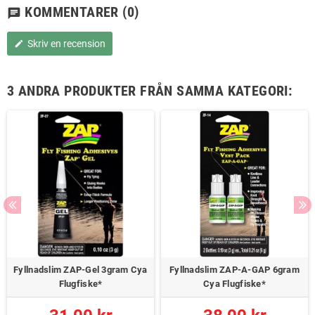
KOMMENTARER
(0)
chat
Skriv en recension
edit
3 ANDRA PRODUKTER FRÅN SAMMA KATEGORI:
Fyllnadslim ZAP-Gel 3gram Cya
Fyllnadslim ZAP-A-GAP 6gram
Flugfiske*
Cya Flugfiske*