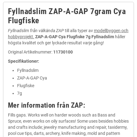
Fyllnadslim ZAP-A-GAP 7gram Cya
Flugfiske
Fyllnadslim från välkända ZAP
till alla typer av
modellbyggen och
hobbyprojekt.
ZAP-A-GAP Cya Flugfiske 7g Fyllnadslim
håller
högsta kvalitet och ger lyckade resultat varje gång!
Original Artikelnummer:
11730100
Specifikationer:
Fyllnadslim
ZAP-A-GAP Cya
Flugfiske
7g
Mer information från ZAP:
Fills gaps. Works well on harder woods such as Bass and
Spruce, even works on oily surfaces! Some uses besides hobbies
and crafts include; jewelry manufacturing and repair, taxidermy,
pool cue tips, darts, archery, knife making, mold and pattern