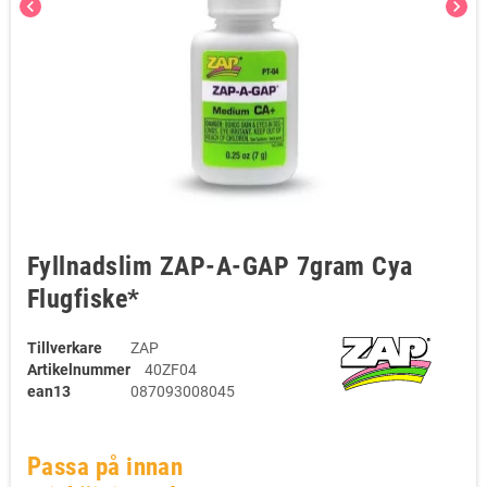
chevron_left
chevron_right
Fyllnadslim ZAP-A-GAP 7gram Cya
Flugfiske*
Tillverkare
ZAP
Artikelnummer
40ZF04
ean13
087093008045
Passa på innan