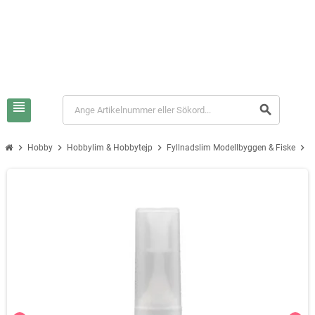
view_headline
search
chevron_right
chevron_right
chevron_right
chevron_right
Hobby
Hobbylim & Hobbytejp
Fyllnadslim Modellbyggen & Fiske