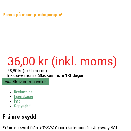
Passa på innan prishöjningen!
36,00 kr
(inkl. moms)
28,80 kr
(exkl. moms)
Inklusive moms
Skickas inom 1-3 dagar
edit
Skriv en recension
Beskrivning
Egenskaper
Info
Copyright!
Främre skydd
Främre skydd
från
JOYSWAY
inom kategorin för
Joysway Båt