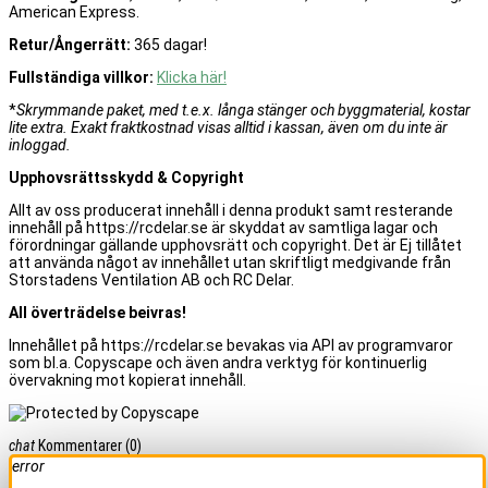
American Express.
Retur/Ångerrätt:
365 dagar!
Fullständiga villkor:
Klicka här!
*
Skrymmande paket, med t.e.x. långa stänger och byggmaterial, kostar
lite extra. Exakt fraktkostnad visas alltid i kassan, även om du inte är
inloggad.
Upphovsrättsskydd & Copyright
Allt av oss producerat innehåll i denna produkt samt resterande
innehåll på https://rcdelar.se är skyddat av samtliga lagar och
förordningar gällande upphovsrätt och copyright. Det är Ej tillåtet
att använda något av innehållet utan skriftligt medgivande från
Storstadens Ventilation AB och RC Delar.
All överträdelse beivras!
Innehållet på https://rcdelar.se bevakas via API av programvaror
som bl.a. Copyscape och även andra verktyg för kontinuerlig
övervakning mot kopierat innehåll.
chat
Kommentarer
(0)
error