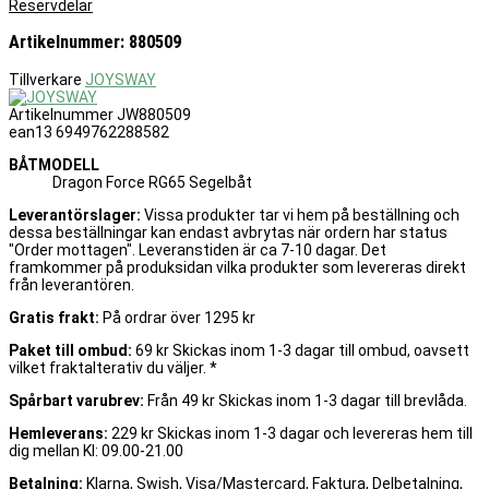
Reservdelar
Artikelnummer: 880509
Tillverkare
JOYSWAY
Artikelnummer
JW880509
ean13
6949762288582
BÅTMODELL
Dragon Force RG65 Segelbåt
Leverantörslager:
Vissa produkter tar vi hem på beställning och
dessa beställningar kan endast avbrytas när ordern har status
"Order mottagen". Leveranstiden är ca 7-10 dagar. Det
framkommer på produksidan vilka produkter som levereras direkt
från leverantören.
Gratis frakt:
På ordrar över 1295 kr
Paket till ombud:
69 kr Skickas inom 1-3 dagar till ombud, oavsett
vilket fraktalterativ du väljer. *
Spårbart varubrev:
Från 49 kr Skickas inom 1-3 dagar till brevlåda.
Hemleverans:
229 kr Skickas inom 1-3 dagar och levereras hem till
dig mellan Kl: 09.00-21.00
Betalning:
Klarna, Swish, Visa/Mastercard, Faktura, Delbetalning,