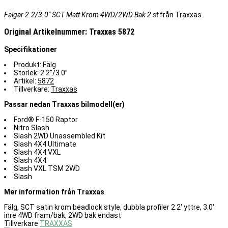
Fälgar 2.2/3.0" SCT Matt Krom 4WD/2WD Bak 2 st
från Traxxas.
Original Artikelnummer: Traxxas 5872
Specifikationer
Produkt: Fälg
Storlek: 2.2”/3.0”
Artikel:
5872
Tillverkare:
Traxxas
Passar nedan Traxxas bilmodell(er)
Ford® F-150 Raptor
Nitro Slash
Slash 2WD Unassembled Kit
Slash 4X4 Ultimate
Slash 4X4 VXL
Slash 4X4
Slash VXL TSM 2WD
Slash
Mer information från Traxxas
Fälg, SCT satin krom beadlock style, dubbla profiler 2.2' yttre, 3.0'
inre 4WD fram/bak, 2WD bak endast
Tillverkare
TRAXXAS