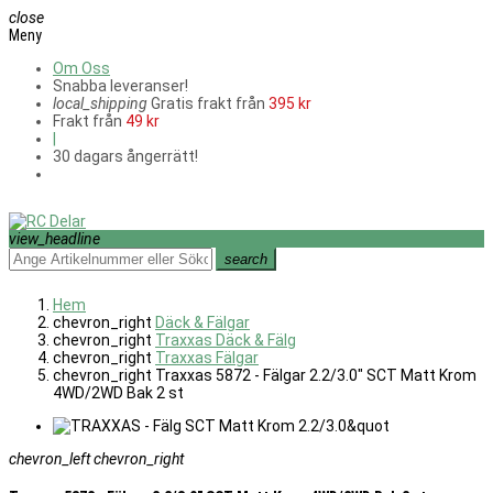
close
Meny
Om Oss
Snabba leveranser!
local_shipping
Gratis frakt från
395 kr
Frakt från
49 kr
|
30 dagars ångerrätt!
view_headline
search
Hem
chevron_right
Däck & Fälgar
chevron_right
Traxxas Däck & Fälg
chevron_right
Traxxas Fälgar
chevron_right
Traxxas 5872 - Fälgar 2.2/3.0" SCT Matt Krom
4WD/2WD Bak 2 st
chevron_left
chevron_right