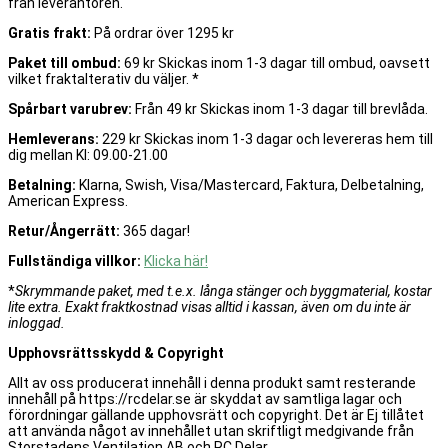
från leverantören.
Gratis frakt:
På ordrar över 1295 kr
Paket till ombud:
69 kr Skickas inom 1-3 dagar till ombud, oavsett
vilket fraktalterativ du väljer. *
Spårbart varubrev:
Från 49 kr Skickas inom 1-3 dagar till brevlåda.
Hemleverans:
229 kr Skickas inom 1-3 dagar och levereras hem till
dig mellan Kl: 09.00-21.00
Betalning:
Klarna, Swish, Visa/Mastercard, Faktura, Delbetalning,
American Express.
Retur/Ångerrätt:
365 dagar!
Fullständiga villkor:
Klicka här!
*
Skrymmande paket, med t.e.x. långa stänger och byggmaterial, kostar
lite extra. Exakt fraktkostnad visas alltid i kassan, även om du inte är
inloggad.
Upphovsrättsskydd & Copyright
Allt av oss producerat innehåll i denna produkt samt resterande
innehåll på https://rcdelar.se är skyddat av samtliga lagar och
förordningar gällande upphovsrätt och copyright. Det är Ej tillåtet
att använda något av innehållet utan skriftligt medgivande från
Storstadens Ventilation AB och RC Delar.