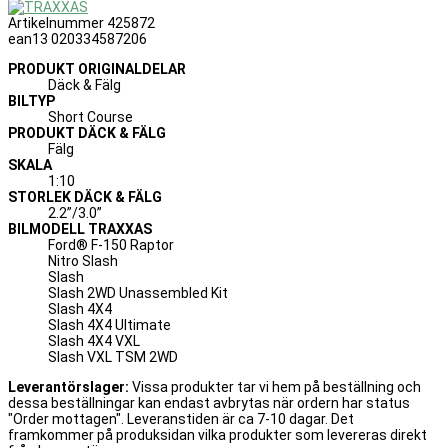
Artikelnummer
425872
ean13
020334587206
PRODUKT ORIGINALDELAR
Däck & Fälg
BILTYP
Short Course
PRODUKT DÄCK & FÄLG
Fälg
SKALA
1:10
STORLEK DÄCK & FÄLG
2.2”/3.0”
BILMODELL TRAXXAS
Ford® F-150 Raptor
Nitro Slash
Slash
Slash 2WD Unassembled Kit
Slash 4X4
Slash 4X4 Ultimate
Slash 4X4 VXL
Slash VXL TSM 2WD
Leverantörslager:
Vissa produkter tar vi hem på beställning och
dessa beställningar kan endast avbrytas när ordern har status
"Order mottagen". Leveranstiden är ca 7-10 dagar. Det
framkommer på produksidan vilka produkter som levereras direkt