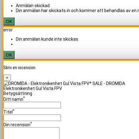
Anmälan skickad
Din anmälan har skickats in och kommer att behandlas av en
OK
error
Din anmälan kunde inte skickas
OK
Skriv en recension
×
Elektronikenhet Gul Vista FPV
Betygsättning
*
Ditt namn
*
Titel
*
Din recension