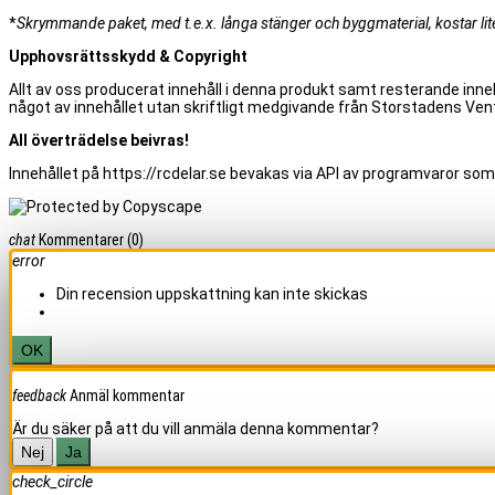
*
Skrymmande paket, med t.e.x. långa stänger och byggmaterial, kostar lite 
Upphovsrättsskydd & Copyright
Allt av oss producerat innehåll i denna produkt samt resterande inneh
något av innehållet utan skriftligt medgivande från Storstadens Vent
All överträdelse beivras!
Innehållet på https://rcdelar.se bevakas via API av programvaror som
chat
Kommentarer
(0)
error
Din recension uppskattning kan inte skickas
OK
feedback
Anmäl kommentar
Är du säker på att du vill anmäla denna kommentar?
Nej
Ja
check_circle