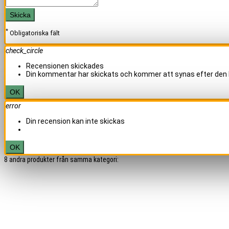
Skicka
*
Obligatoriska fält
check_circle
Recensionen skickades
Din kommentar har skickats och kommer att synas efter den 
OK
error
Din recension kan inte skickas
OK
8 andra produkter från samma kategori: