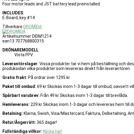
Four motor leads and JST battery lead preinstalled
INCLUDES
:
E-Board, key #14
Tillverkare
DROMIDA
Artikelnummer
DIDM1214
ean13
707768800315
DRÖNAREMODELL
Vista FPV
Leverantörslager:
Vissa produkter tar vi hem på beställning och de
produksidan vilka produkter som levereras direkt från leverantören.
Gratis frakt:
På ordrar över 1295 kr
Paket till ombud:
69 kr Skickas inom 1-3 dagar till ombud, oavsett vilk
Spårbart varubrev:
Från 49 kr Skickas inom 1-3 dagar till brevlåda.
Hemleverans:
229 kr Skickas inom 1-3 dagar och levereras hem till di
Betalning:
Klarna, Swish, Visa/Mastercard, Faktura, Delbetalning, A
Retur/Ångerrätt:
365 dagar!
Fullständiga villkor:
Klicka här!