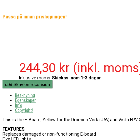
Passa på innan prishöjningen!
244,30 kr
(inkl. moms
Inklusive moms
Skickas inom 1-3 dagar
edit
Skriv en recension
Beskrivning
Egenskaper
Info
Copyright!
This is the E-Board, Yellow for the Dromida Vista UAV, and Vista FPV
FEATURES
:
Replaces damaged or non-functioning E-board
Five LED lights