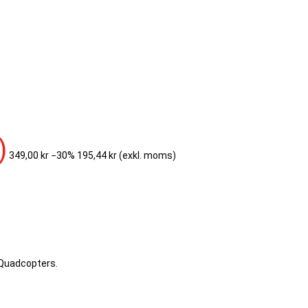
)
349,00 kr
−30%
195,44 kr
(exkl. moms)
 Quadcopters.