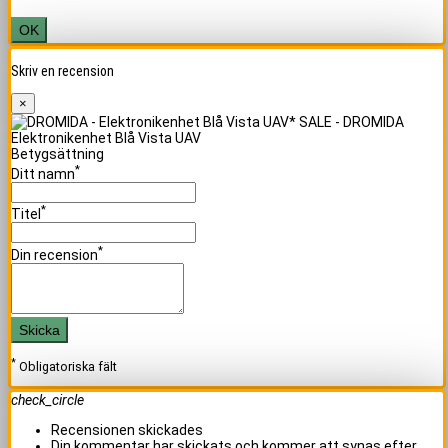
OK
Skriv en recension
×
Elektronikenhet Blå Vista UAV
Betygsättning
*
Ditt namn
*
Titel
*
Din recension
Skicka
*
Obligatoriska fält
check_circle
Recensionen skickades
Din kommentar har skickats och kommer att synas efter