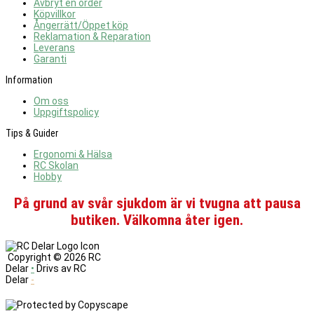
Avbryt en order
Köpvillkor
Ångerrätt/Öppet köp
Reklamation & Reparation
Leverans
Garanti
Information
Om oss
Uppgiftspolicy
Tips & Guider
Ergonomi & Hälsa
RC Skolan
Hobby
På grund av svår sjukdom är vi tvugna att pausa
butiken. Välkomna åter igen.
Copyright ©
2026 RC
Delar
•
Drivs av RC
Delar
-