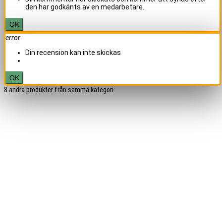
den har godkänts av en medarbetare.
OK
error
Din recension kan inte skickas
OK
8 andra produkter från samma kategori: