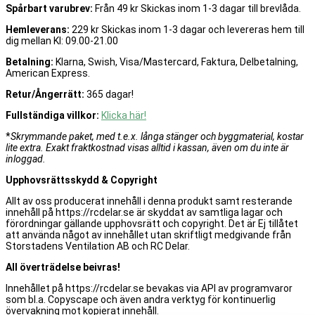
Spårbart varubrev:
Från 49 kr Skickas inom 1-3 dagar till brevlåda.
Hemleverans:
229 kr Skickas inom 1-3 dagar och levereras hem till
dig mellan Kl: 09.00-21.00
Betalning:
Klarna, Swish, Visa/Mastercard, Faktura, Delbetalning,
American Express.
Retur/Ångerrätt:
365 dagar!
Fullständiga villkor:
Klicka här!
*
Skrymmande paket, med t.e.x. långa stänger och byggmaterial, kostar
lite extra. Exakt fraktkostnad visas alltid i kassan, även om du inte är
inloggad.
Upphovsrättsskydd & Copyright
Allt av oss producerat innehåll i denna produkt samt resterande
innehåll på https://rcdelar.se är skyddat av samtliga lagar och
förordningar gällande upphovsrätt och copyright. Det är Ej tillåtet
att använda något av innehållet utan skriftligt medgivande från
Storstadens Ventilation AB och RC Delar.
All överträdelse beivras!
Innehållet på https://rcdelar.se bevakas via API av programvaror
som bl.a. Copyscape och även andra verktyg för kontinuerlig
övervakning mot kopierat innehåll.