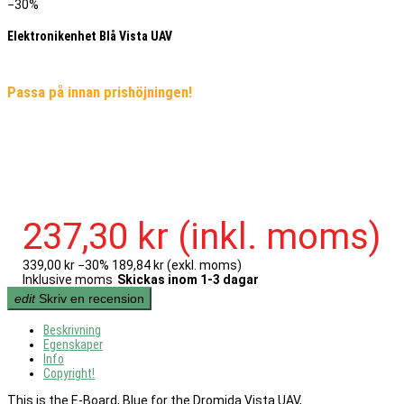
−30%
Elektronikenhet Blå Vista UAV
Passa på innan prishöjningen!
237,30 kr
(inkl. moms)
339,00 kr
−30%
189,84 kr
(exkl. moms)
Inklusive moms
Skickas inom 1-3 dagar
edit
Skriv en recension
Beskrivning
Egenskaper
Info
Copyright!
This is the E-Board, Blue for the Dromida Vista UAV,