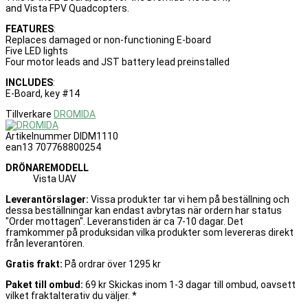
and Vista FPV Quadcopters.
FEATURES
:
Replaces damaged or non-functioning E-board
Five LED lights
Four motor leads and JST battery lead preinstalled
INCLUDES
:
E-Board, key #14
Tillverkare
DROMIDA
Artikelnummer
DIDM1110
ean13
707768800254
DRÖNAREMODELL
Vista UAV
Leverantörslager:
Vissa produkter tar vi hem på beställning och
dessa beställningar kan endast avbrytas när ordern har status
"Order mottagen". Leveranstiden är ca 7-10 dagar. Det
framkommer på produksidan vilka produkter som levereras direkt
från leverantören.
Gratis frakt:
På ordrar över 1295 kr
Paket till ombud:
69 kr Skickas inom 1-3 dagar till ombud, oavsett
vilket fraktalterativ du väljer. *