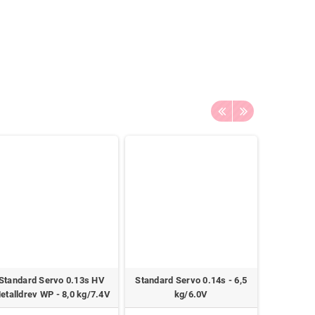
Standard Servo 0.13s HV
Standard Servo 0.14s - 6,5
Ving Serv
etalldrev WP - 8,0 kg/7.4V
kg/6.0V
HV -