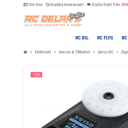
Om Oss
Snabba leveranser!
Gratis frakt från
395
local_shipping
RC BIL
RC FLYG
RC
chevron_right
Elektriskt
chevron_right
Servon & Tillbehör
chevron_right
Servo RC
chevron_right
Digi
−30%