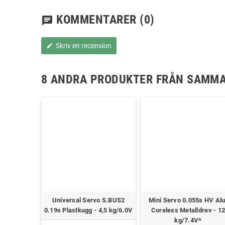
KOMMENTARER
(0)
chat
Skriv en recension
edit
8 ANDRA PRODUKTER FRÅN SAMMA
10s HV Alu.
Universal Servo S.BUS2
Mini Servo 0.055s HV Alu
rev - 30
0.19s Plastkugg - 4,5 kg/6.0V
Coreless Metalldrev - 1
*
kg/7.4V*