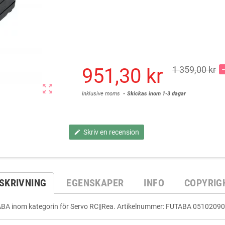
951,30 kr
1 359,00 kr
zoom_out_map
Inklusive moms
Skickas inom 1-3 dagar
Skriv en recension
edit
SKRIVNING
EGENSKAPER
INFO
COPYRIG
FUTABA inom kategorin för Servo RC||Rea. Artikelnummer: FUTABA 05102090