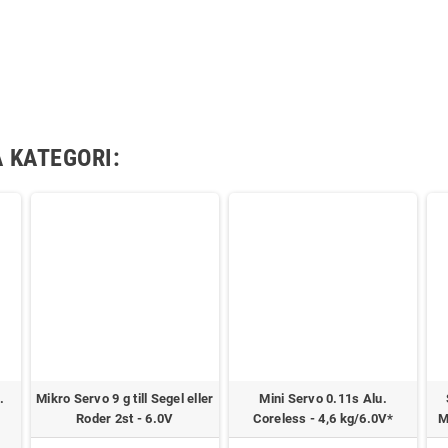
 KATEGORI:
.
Mikro Servo 9 g till Segel eller
Mini Servo 0.11s Alu.
2
Roder 2st - 6.0V
Coreless - 4,6 kg/6.0V*
M