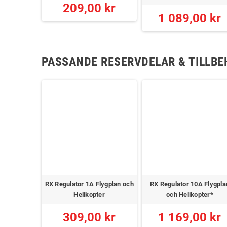
209,00 kr
0 kr
1 089,00 kr
PASSANDE RESERVDELAR & TILLBE
RX Regulator 1A Flygplan och
RX Regulator 10A Flygpla
Helikopter
och Helikopter*
309,00 kr
1 169,00 kr