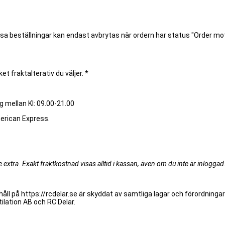
ssa beställningar kan endast avbrytas när ordern har status "Order m
et fraktalterativ du väljer. *
g mellan Kl: 09.00-21.00
merican Express.
extra. Exakt fraktkostnad visas alltid i kassan, även om du inte är inloggad
åll på https://rcdelar.se är skyddat av samtliga lagar och förordningar
ilation AB och RC Delar.