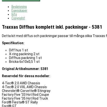
Beskrivning
Egenskaper
Info
Copyright!
Traxxas Diffhus komplett inkl. packningar - 5381
Detta kit med diffus och packningar passar till många olika Traxxas for
Specifikation:
Diff hus 1 st
X-ring packning 2 st
Diffhus packning 1 st
Bricka 6x10x0,5 1 st
Original Artikelnummer: 5381
Reservdel för dessa modeller:
4-Tec® 2.0 AWD Chassis
4-Tec® 2.0 VXL AWD Chassis
Chevrolet® Corvette® Stingray
Factory Five '33 Hot Rod Coupe
Factory Five '35 Hot Rod Truck
Ford® Fiesta® ST Rally
Ford® GT