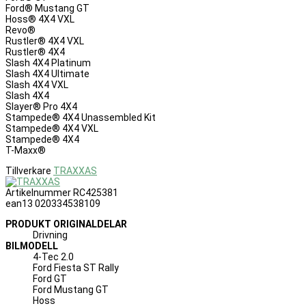
Ford® Mustang GT
Hoss® 4X4 VXL
Revo®
Rustler® 4X4 VXL
Rustler® 4X4
Slash 4X4 Platinum
Slash 4X4 Ultimate
Slash 4X4 VXL
Slash 4X4
Slayer® Pro 4X4
Stampede® 4X4 Unassembled Kit
Stampede® 4X4 VXL
Stampede® 4X4
T-Maxx®
Tillverkare
TRAXXAS
Artikelnummer
RC425381
ean13
020334538109
PRODUKT ORIGINALDELAR
Drivning
BILMODELL
4-Tec 2.0
Ford Fiesta ST Rally
Ford GT
Ford Mustang GT
Hoss