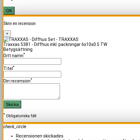
OK
Skriv en recension
×
Traxxas 5381 - Diffhus inkl. packningar 6x10x0.5 TW
Betygsättning
*
Ditt namn
*
Titel
*
Din recension
Skicka
*
Obligatoriska fält
check_circle
Recensionen skickades