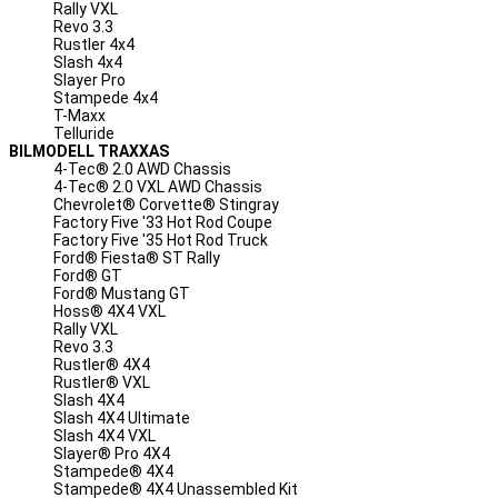
Rally VXL
Revo 3.3
Rustler 4x4
Slash 4x4
Slayer Pro
Stampede 4x4
T-Maxx
Telluride
BILMODELL TRAXXAS
4-Tec® 2.0 AWD Chassis
4-Tec® 2.0 VXL AWD Chassis
Chevrolet® Corvette® Stingray
Factory Five '33 Hot Rod Coupe
Factory Five '35 Hot Rod Truck
Ford® Fiesta® ST Rally
Ford® GT
Ford® Mustang GT
Hoss® 4X4 VXL
Rally VXL
Revo 3.3
Rustler® 4X4
Rustler® VXL
Slash 4X4
Slash 4X4 Ultimate
Slash 4X4 VXL
Slayer® Pro 4X4
Stampede® 4X4
Stampede® 4X4 Unassembled Kit