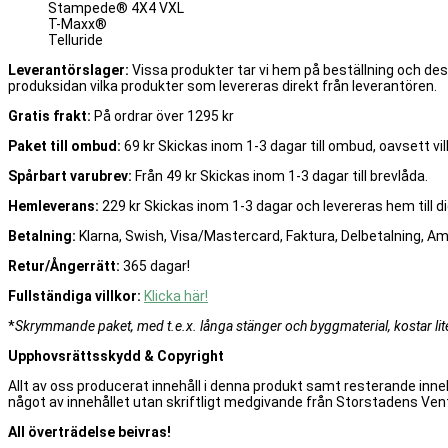
Stampede® 4X4 VXL
T-Maxx®
Telluride
Leverantörslager:
Vissa produkter tar vi hem på beställning och de
produksidan vilka produkter som levereras direkt från leverantören.
Gratis frakt:
På ordrar över 1295 kr
Paket till ombud:
69 kr Skickas inom 1-3 dagar till ombud, oavsett vilk
Spårbart varubrev:
Från 49 kr Skickas inom 1-3 dagar till brevlåda.
Hemleverans:
229 kr Skickas inom 1-3 dagar och levereras hem till di
Betalning:
Klarna, Swish, Visa/Mastercard, Faktura, Delbetalning, A
Retur/Ångerrätt:
365 dagar!
Fullständiga villkor:
Klicka här!
*
Skrymmande paket, med t.e.x. långa stänger och byggmaterial, kostar lite 
Upphovsrättsskydd & Copyright
Allt av oss producerat innehåll i denna produkt samt resterande inneh
något av innehållet utan skriftligt medgivande från Storstadens Vent
All överträdelse beivras!