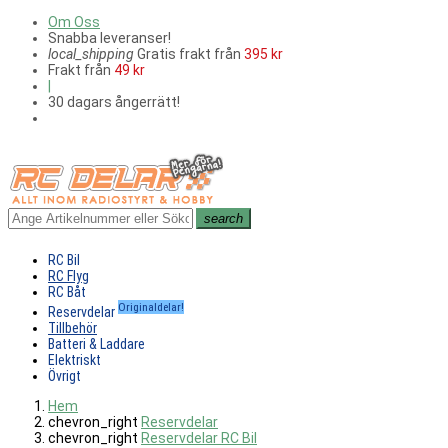
Om Oss
Snabba leveranser!
local_shipping
Gratis frakt från
395 kr
Frakt från
49 kr
|
30 dagars ångerrätt!
search
RC Bil
RC Flyg
RC Båt
Originaldelar!
Reservdelar
Tillbehör
Batteri & Laddare
Elektriskt
Övrigt
Hem
chevron_right
Reservdelar
chevron_right
Reservdelar RC Bil