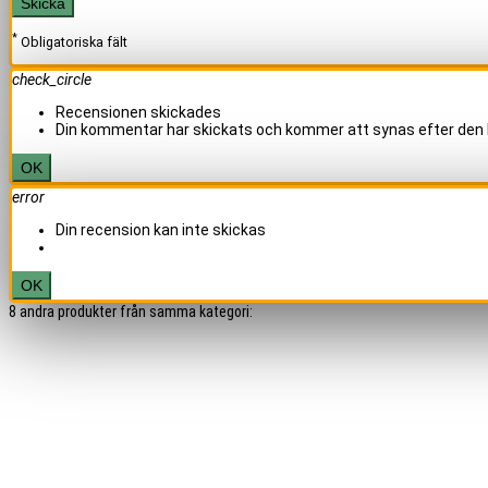
Skicka
*
Obligatoriska fält
check_circle
Recensionen skickades
Din kommentar har skickats och kommer att synas efter den 
OK
error
Din recension kan inte skickas
OK
8 andra produkter från samma kategori: