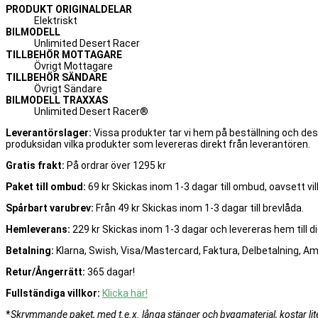
PRODUKT ORIGINALDELAR
Elektriskt
BILMODELL
Unlimited Desert Racer
TILLBEHÖR MOTTAGARE
Övrigt Mottagare
TILLBEHÖR SÄNDARE
Övrigt Sändare
BILMODELL TRAXXAS
Unlimited Desert Racer®
Leverantörslager:
Vissa produkter tar vi hem på beställning och de
produksidan vilka produkter som levereras direkt från leverantören.
Gratis frakt:
På ordrar över 1295 kr
Paket till ombud:
69 kr Skickas inom 1-3 dagar till ombud, oavsett vilk
Spårbart varubrev:
Från 49 kr Skickas inom 1-3 dagar till brevlåda.
Hemleverans:
229 kr Skickas inom 1-3 dagar och levereras hem till di
Betalning:
Klarna, Swish, Visa/Mastercard, Faktura, Delbetalning, A
Retur/Ångerrätt:
365 dagar!
Fullständiga villkor:
Klicka här!
*
Skrymmande paket, med t.e.x. långa stänger och byggmaterial, kostar lite 