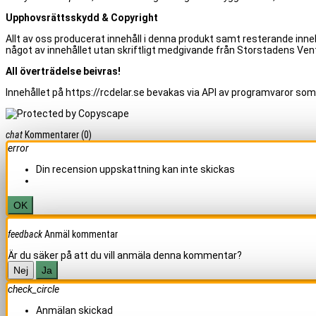
Upphovsrättsskydd & Copyright
Allt av oss producerat innehåll i denna produkt samt resterande inneh
något av innehållet utan skriftligt medgivande från Storstadens Vent
All överträdelse beivras!
Innehållet på https://rcdelar.se bevakas via API av programvaror som
chat
Kommentarer
(0)
error
Din recension uppskattning kan inte skickas
OK
feedback
Anmäl kommentar
Är du säker på att du vill anmäla denna kommentar?
Nej
Ja
check_circle
Anmälan skickad