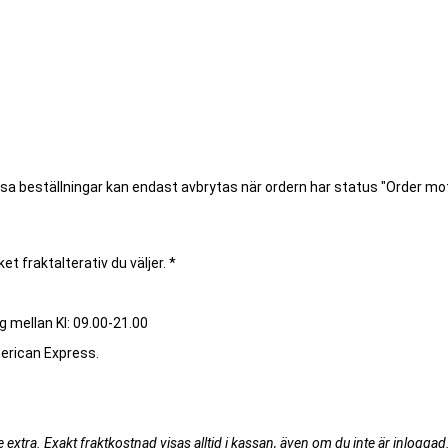
ssa beställningar kan endast avbrytas när ordern har status "Order m
et fraktalterativ du väljer. *
g mellan Kl: 09.00-21.00
merican Express.
extra. Exakt fraktkostnad visas alltid i kassan, även om du inte är inloggad