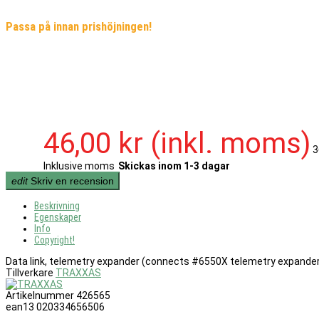
Passa på innan prishöjningen!
46,00 kr
(inkl. moms)
3
Inklusive moms
Skickas inom 1-3 dagar
edit
Skriv en recension
Beskrivning
Egenskaper
Info
Copyright!
Data link, telemetry expander (connects #6550X telemetry expander 
Tillverkare
TRAXXAS
Artikelnummer
426565
ean13
020334656506