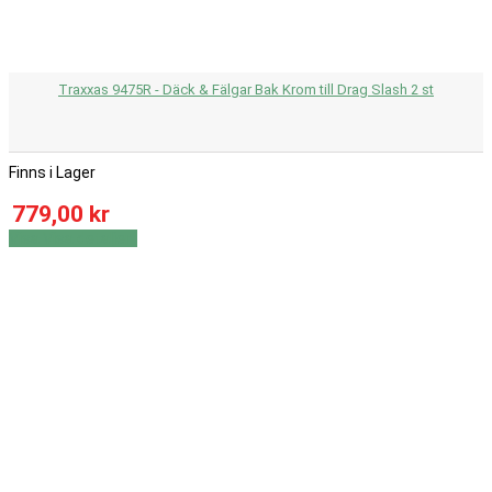
Traxxas 9475R - Däck & Fälgar Bak Krom till Drag Slash 2 st
Finns i Lager
779,00 kr
Visa
Visa detaljer