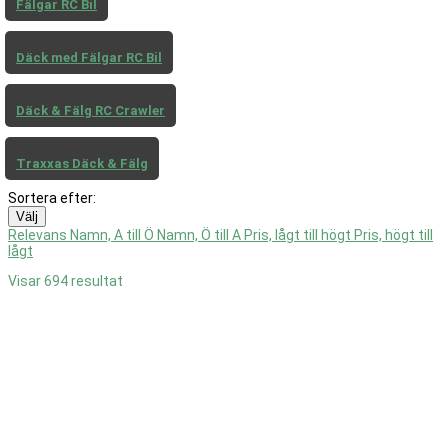
Fälgar RC Bil
Däck med Fälgar RC Bil
Däck & Fälg RC Crawler
Traxxas Däck & Fälg
Sortera efter:
Välj
Relevans
Namn, A till Ö
Namn, Ö till A
Pris, lågt till högt
Pris, högt till
lågt
Visar 694 resultat