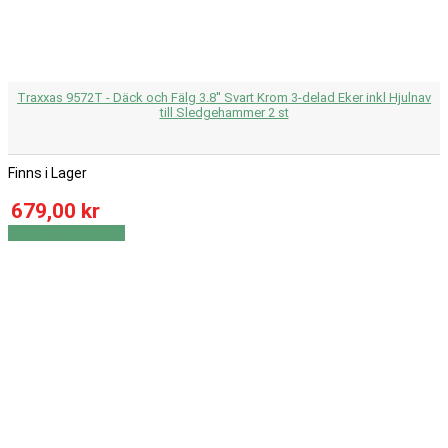
Traxxas 9572T - Däck och Fälg 3.8'' Svart Krom 3-delad Eker inkl Hjulnav
till Sledgehammer 2 st
Finns i Lager
679,00 kr
Visa
Visa detaljer