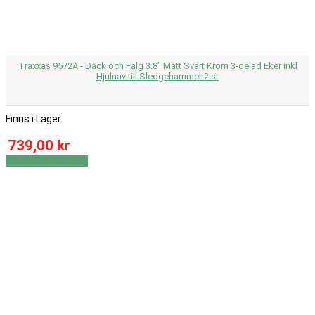
Traxxas 9572A - Däck och Fälg 3.8’' Matt Svart Krom 3-delad Eker inkl
Hjulnav till Sledgehammer 2 st
Finns i Lager
739,00 kr
Visa
Visa detaljer