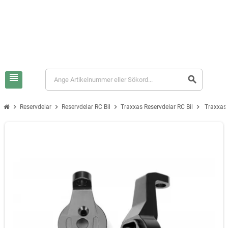
view_headline
search
chevron_right
chevron_right
chevron_right
chevron_right
Reservdelar
Reservdelar RC Bil
Traxxas Reservdelar RC Bil
Traxxas 