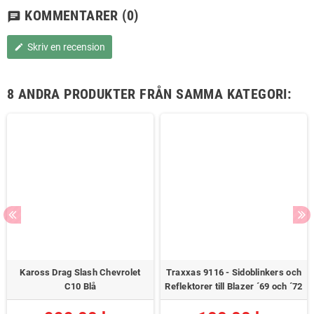
KOMMENTARER
(0)
chat
Skriv en recension
edit
8 ANDRA PRODUKTER FRÅN SAMMA KATEGORI:
Kaross Drag Slash Chevrolet
Traxxas 9116 - Sidoblinkers och
C10 Blå
Reflektorer till Blazer ´69 och ´72