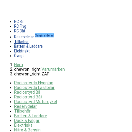
RC Bil
RC Flyg
RC Båt
Originaldelar!
Reservdelar
Tillbehör
Batteri & Laddare
Elektriskt
Övrigt
Hem
chevron_right
Varumärken
chevron_right
ZAP
Radiostyrda Flygplan
Radiostyrda Lastbilar
Radiostyrd Bil
Radiostyrd Båt
Radiostyrd Motorcykel
Reservdelar
Tillbehör
Batteri & Laddare
Däck & Fälgar
Elektriskt
Nitro & Bensin