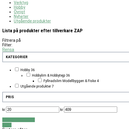
Verktyg
Hobby
Övrigt
Nyheter
Utgående produkter
Lista på produkter efter tillverkare ZAP
Filtrera på
Filter:
Rensa
KATEGORIER
Hobby
36
Hobbylim & Hobbytejp
36
Fyllnadslim Modellbyggen & Fiske
4
Utgående produkter
7
PRIS
kr
kr
Visa produkter
43
Filter