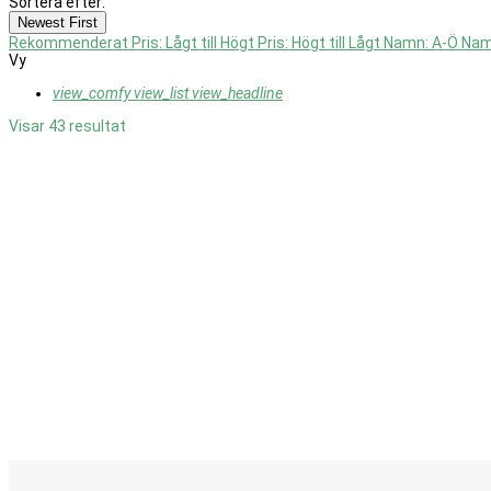
Sortera efter:
Newest First
Rekommenderat
Pris: Lågt till Högt
Pris: Högt till Lågt
Namn: A-Ö
Nam
Vy
view_comfy
view_list
view_headline
Visar 43 resultat