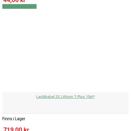
Visa
Visa detaljer
Laddkabel 2S Lithium T-Plug 10st*
Finns i Lager
719,00 kr