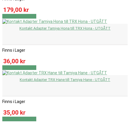
Kontakt Hane
2
Kontakt Hona
2
179,00 kr
Kontakt Hona & Hane
28
Visa
Visa detaljer
Kontaktstift
15
Parallell Kontakt
3
Kontakt Adapter Tamiya Hona till TRX Hona - UTGÅTT
Seriell kontakt
3
Nyheter
1
Övrigt
1
Reservdelar Elmotorer
1
Finns i Lager
Utgående produkter
19
36,00 kr
PRIS
Visa
Visa detaljer
kr
kr
Kontakt Adapter TRX Hane till Tamiya Hane - UTGÅTT
Visa produkter
182
Finns i Lager
35,00 kr
Visa
Visa detaljer