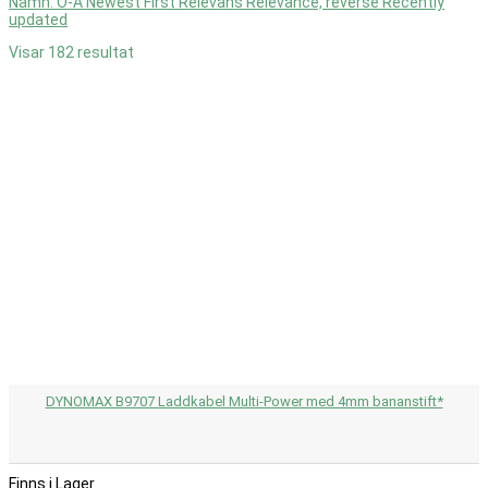
Namn: Ö-A
Newest First
Relevans
Relevance, reverse
Recently
KATEGORIER
updated
Visar 182 resultat
Batteri & Laddare
1
Batterier RC
1
Tillbehör RC Batterier
1
Batteritestare LiPo & LiFe
1
Elektriskt
160
Elmotorer & Tillbehör
3
Borstlös motor RC
3
Fartreglage
2
Borstlöst Fartreglage RC
2
Kablar
87
Balanskablar
2
Batterikablar
10
Förlängningskablar
5
Krympslang
24
Laddkablar
30
Lösa Kablar
11
Parallellkablar
1
DYNOMAX B9707 Laddkabel Multi-Power med 4mm bananstift*
Seriekablar
1
Servokablar
3
Kontakter & Adaptrar
68
Adapter Kontakter
15
Finns i Lager