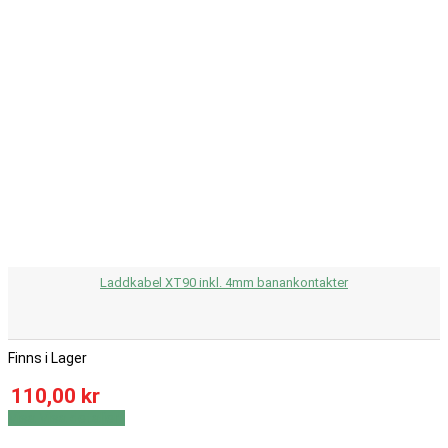
Laddkabel XT90 inkl. 4mm banankontakter
Finns i Lager
110,00 kr
Visa
Visa detaljer