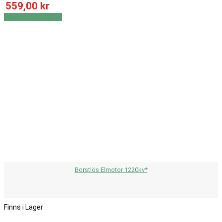
559,00 kr
Visa
Visa detaljer
Borstlös Elmotor 1220kv*
Finns i Lager