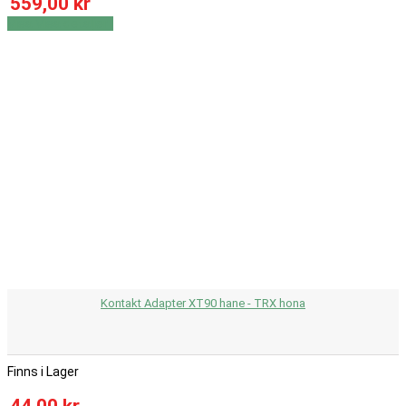
559,00 kr
Visa
Visa detaljer
Kontakt Adapter XT90 hane - TRX hona
Finns i Lager
44,00 kr