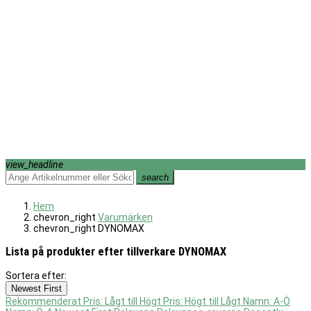
view_headline
search
Hem
chevron_right
Varumärken
chevron_right
DYNOMAX
Lista på produkter efter tillverkare DYNOMAX
Sortera efter:
Filter:
Newest First
Rensa
Rekommenderat
Pris: Lågt till Högt
Pris: Högt till Lågt
Namn: A-Ö