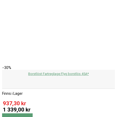
−30%
Borstlöst Fartreglage Flyg borstlös 45A*
Finns i Lager
937,30 kr
1 339,00 kr
Visa
Visa detaljer