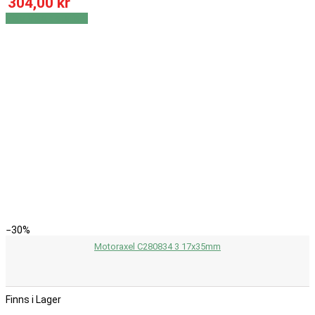
304,00 kr
Visa
Visa detaljer
−30%
Motoraxel C280834 3 17x35mm
Finns i Lager