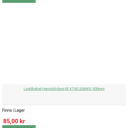
Visa
Visa detaljer
Laddkabel Handglödare till XT60 20AWG 500mm
Finns i Lager
85,00 kr
Visa
Visa detaljer