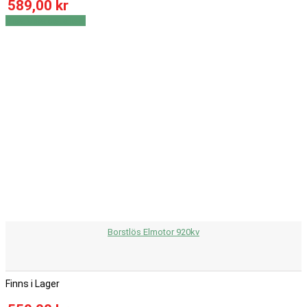
589,00 kr
Visa
Visa detaljer
Borstlös Elmotor 920kv
Finns i Lager