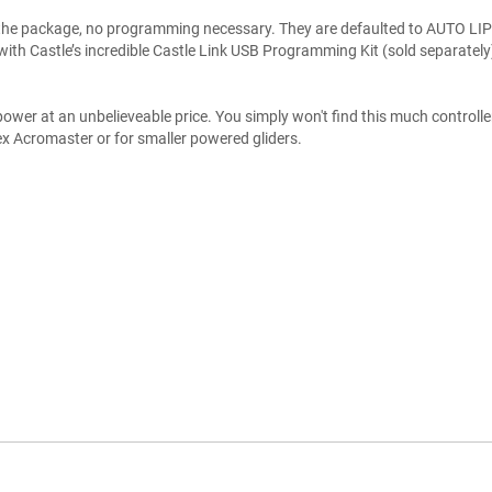
rom the package, no programming necessary. They are defaulted to AUTO LI
 with Castle’s incredible Castle Link USB Programming Kit (sold separately
er at an unbelieveable price. You simply won't find this much controller fo
lex Acromaster or for smaller powered gliders.