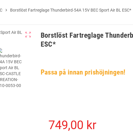
RC
chevron_right
Borstlöst Fartreglage Thunderbird-54A 15V BEC Sport Air BL ESC*
zoom_out_map
Borstlöst Fartreglage Thunder
ESC*
Passa på innan prishöjningen!
749,00 kr