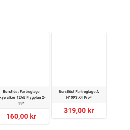
Borstlöst Fartreglage
Borstlöst Fartreglage A
Borstlöst 
kywalker 12AE Flygplan 2-
H109S X4 Pro*
90 25V 9
3S*
319,00 kr
1 4
160,00 kr