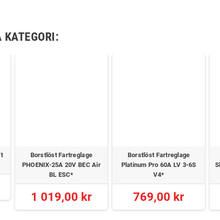
 KATEGORI:
ft
Borstlöst Fartreglage
Borstlöst Fartreglage
PHOENIX-25A 20V BEC Air
Platinum Pro 60A LV 3-6S
S
BL ESC*
V4*
1 019,00 kr
769,00 kr