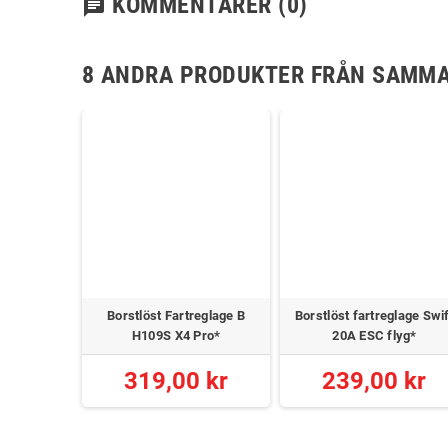
KOMMENTARER
(0)
chat
8 ANDRA PRODUKTER FRÅN SAMMA
Borstlöst Fartreglage B
Borstlöst fartreglage Swi
H109S X4 Pro*
20A ESC flyg*
319,00 kr
239,00 kr