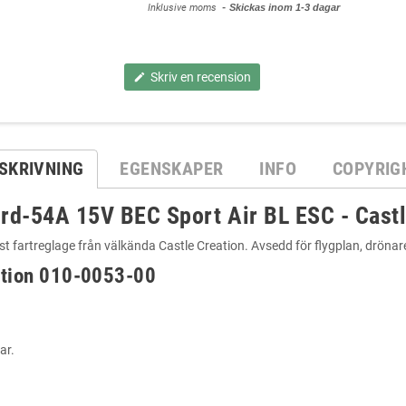
Inklusive moms
Skickas inom 1-3 dagar
Skriv en recension
edit
SKRIVNING
EGENSKAPER
INFO
COPYRIG
ird-54A 15V BEC Sport Air BL ESC - Cast
öst fartreglage från välkända Castle Creation. Avsedd för flygplan, drönar
ation 010-0053-00
ar.