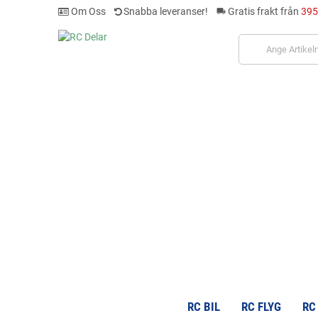
Om Oss
Snabba leveranser!
Gratis frakt från
395
local_shipping
RC BIL
RC FLYG
RC