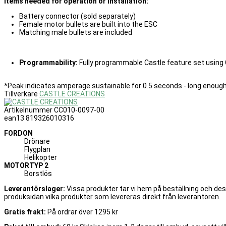
Items needed for operation or installation:
Battery connector (sold separately)
Female motor bullets are built into the ESC
Matching male bullets are included
Programmability:
Fully programmable Castle feature set using 
*Peak indicates amperage sustainable for 0.5 seconds - long enough f
Tillverkare
CASTLE CREATIONS
Artikelnummer
CC010-0097-00
ean13
819326010316
FORDON
Drönare
Flygplan
Helikopter
MOTORTYP 2
Borstlös
Leverantörslager:
Vissa produkter tar vi hem på beställning och de
produksidan vilka produkter som levereras direkt från leverantören.
Gratis frakt:
På ordrar över 1295 kr