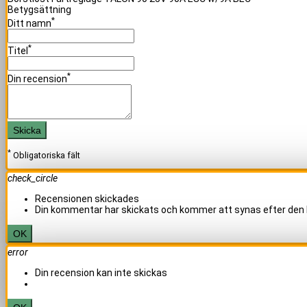
Betygsättning
*
Ditt namn
*
Titel
*
Din recension
Skicka
*
Obligatoriska fält
check_circle
Recensionen skickades
Din kommentar har skickats och kommer att synas efter den 
OK
error
Din recension kan inte skickas