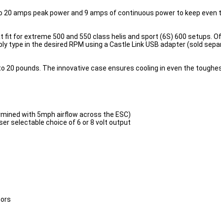
 to 20 amps peak power and 9 amps of continuous power to keep even t
eat fit for extreme 500 and 550 class helis and sport (6S) 600 setups. O
ly type in the desired RPM using a Castle Link USB adapter (sold separ
 to 20 pounds. The innovative case ensures cooling in even the toughe
ermined with 5mph airflow across the ESC)
ser selectable choice of 6 or 8 volt output
tors