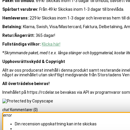
Paket till ombud:
69 kr Skickas inom 1-3 dagar till ombud, oavsett vilk
Spårbart varubrev:
Från 49 kr Skickas inom 1-3 dagar till brevlåda.
Hemleverans:
229 kr Skickas inom 1-3 dagar och levereras hem till di
Betalning:
Klarna, Swish, Visa/Mastercard, Faktura, Delbetalning, A
Retur/Ångerrätt:
365 dagar!
Fullständiga villkor:
Klicka här!
*
Skrymmande paket, med t.e.x. långa stänger och byggmaterial, kostar lite 
Upphovsrättsskydd & Copyright
Allt av oss producerat innehåll i denna produkt samt resterande inneh
något av innehållet utan skriftligt medgivande från Storstadens Vent
All överträdelse beivras!
Innehållet på https://rcdelar.se bevakas via API av programvaror som
chat
Kommentarer
(0)
error
Din recension uppskattning kan inte skickas