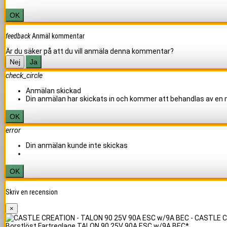
OK
feedback
Anmäl kommentar
Är du säker på att du vill anmäla denna kommentar?
Nej
Ja
check_circle
Anmälan skickad
Din anmälan har skickats in och kommer att behandlas av en
OK
error
Din anmälan kunde inte skickas
OK
Skriv en recension
×
Borstlöst Fartreglage TALON 90 25V 90A ESC w/9A BEC*