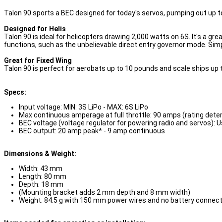
Talon 90 sports a BEC designed for today's servos, pumping out up
Designed for Helis
Talon 90 is ideal for helicopters drawing 2,000 watts on 6S. It's a gr
functions, such as the unbelievable direct entry governor mode. Simp
Great for Fixed Wing
Talon 90 is perfect for aerobats up to 10 pounds and scale ships up
Specs:
Input voltage: MIN: 3S LiPo - MAX: 6S LiPo
Max continuous amperage at full throttle: 90 amps (rating det
BEC voltage (voltage regulator for powering radio and servos): U
BEC output: 20 amp peak* - 9 amp continuous
Dimensions & Weight:
Width: 43 mm
Length: 80 mm
Depth: 18 mm
(Mounting bracket adds 2 mm depth and 8 mm width)
Weight: 84.5 g with 150 mm power wires and no battery connec