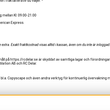
et fraktalterativ du väljer. *
g mellan Kl: 09.00-21.00
merican Express.
extra. Exakt fraktkostnad visas alltid i kassan, även om du inte är inloggad
åll på https://rcdelar.se är skyddat av samtliga lagar och förordningar
ilation AB och RC Delar.
 bl.a. Copyscape och även andra verktyg för kontinuerlig övervakning m