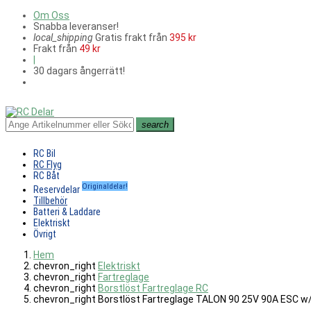
Om Oss
Snabba leveranser!
local_shipping
Gratis frakt från
395 kr
Frakt från
49 kr
|
30 dagars ångerrätt!
search
RC Bil
RC Flyg
RC Båt
Originaldelar!
Reservdelar
Tillbehör
Batteri & Laddare
Elektriskt
Övrigt
Hem
chevron_right
Elektriskt
chevron_right
Fartreglage
chevron_right
Borstlöst Fartreglage RC
chevron_right
Borstlöst Fartreglage TALON 90 25V 90A ESC w